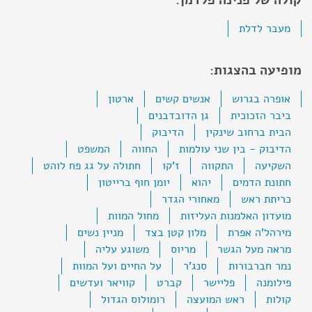
קולה של פנינה פלדמן:
מעבר לדלת
מופיעה בהצגות:
אופרה בגרוש
אנשים קשים
ארטון
ביבר הזכוכית
גן הדובדבנים
הבית ברחוב שינקין
הדיבוק
הדיבוק - בין שני עולמות
החווה
המשפט
השקיעה
התקווה
ז'קו
חתולה על גג פח לוהט
חתונת הדמים
יהוא
יומן חוף ברייטון
כריתת ראש
מאחורי הגדר
מועדון האלמנות העליזות
מחול המוות
מירהל'ה אפרת
מלון קטן בצד
מניין נשים
מראה מעל הגשר
מריוס
משוגע עליה
נמר חברבורות
סנג'ר
על החיים ועל המוות
פילומנה
פליישר
קברט
קוויאר ועדשים
קולות
ראש המועצה
רומולוס הגדול