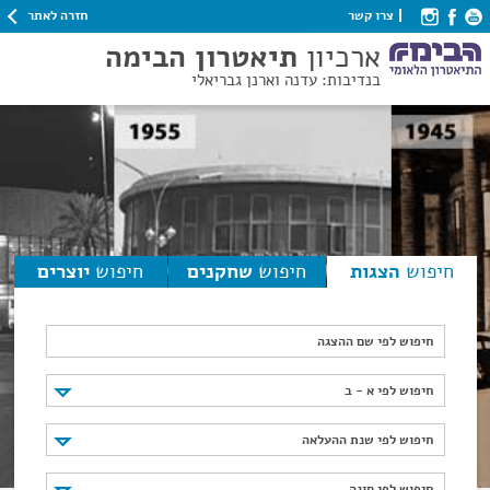
חזרה לאתר
צרו קשר
ארכיון
תיאטרון הבימה
בנדיבות: עדנה וארנן גבריאלי
חיפוש
הצגות
חיפוש
שחקנים
חיפוש
יוצרים
חיפוש לפי שם ההצגה
חיפוש לפי א - ב
חיפוש לפי א - ב
חיפוש לפי שנת ההעלאה
חיפוש לפי שנת ההעלאה
חיפוש לפי סוגה
חיפוש לפי סוגה