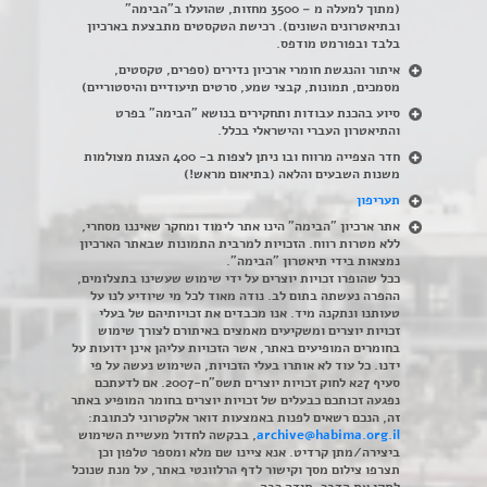
(מתוך למעלה מ – 3500 מחזות, שהועלו ב"הבימה"
ובתיאטרונים השונים). רכישת הטקסטים מתבצעת בארכיון
בלבד ובפורמט מודפס.
איתור והנגשת חומרי ארכיון נדירים
(
ספרים, טקסטים,
מסמכים, תמונות, קבצי שמע, סרטים תיעודיים והיסטוריים)
סיוע בהכנת עבודות ותחקירים בנושא "הבימה" בפרט
והתיאטרון העברי והישראלי בכלל
.
חדר הצפייה מרווח ובו ניתן לצפות ב- 400 הצגות מצולמות
משנות השבעים והלאה (בתיאום מראש!)
תעריפון
אתר ארכיון "הבימה" הינו אתר לימוד ומחקר שאיננו מסחרי,
ללא מטרות רווח. הזכויות למרבית התמונות שבאתר הארכיון
נמצאות בידי תיאטרון "הבימה".
ככל שהופרו זכויות יוצרים על ידי שימוש שעשינו בתצלומים,
ההפרה נעשתה בתום לב. נודה מאוד לכל מי שיודיע לנו על
טעותנו ונתקנה מיד. אנו מכבדים את זכויותיהם של בעלי
זכויות יוצרים ומשקיעים מאמצים באיתורם לצורך שימוש
בחומרים המופיעים באתר, אשר הזכויות עליהן אינן ידועות על
ידנו. כל עוד לא אותרו בעלי הזכויות, השימוש נעשה על פי
סעיף 27א לחוק זכויות יוצרים תשס"ח-2007. אם לדעתכם
נפגעה זכותכם כבעלים של זכויות יוצרים בחומר המופיע באתר
זה, הנכם רשאים לפנות באמצעות דואר אלקטרוני לכתובת:
archive@habima.org.il
, בבקשה לחדול מעשיית השימוש
ביצירה/מתן קרדיט. אנא ציינו שם מלא ומספר טלפון וכן
תצרפו צילום מסך וקישור לדף הרלוונטי באתר, על מנת שנוכל