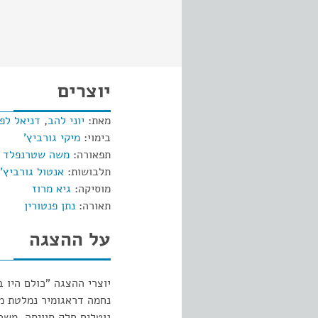
יוצרים
מאת:
יוני להב
,
דניאל לפי
בימוי:
מיקי גורביץ'
תפאורה:
משה שטרנפלד
תלבושות:
אנטול גורביץ'
מוסיקה:
גיא מרוז
תאורה:
נתן פנטורין
על ההצגה
יוצרי ההצגה "כולם היו 
נחמה דראגומיר נמלטת מב
נוטלים חלק סוויסה, משר