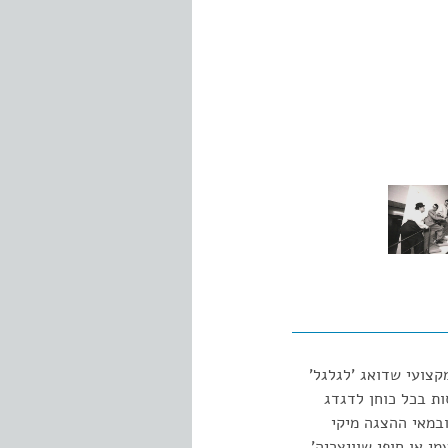
צועי שדואג 'לגלגל'
ות בכל כוחן לדגדג
ובמאי ההצגה מיקי
י או חופי שוויצריה'.