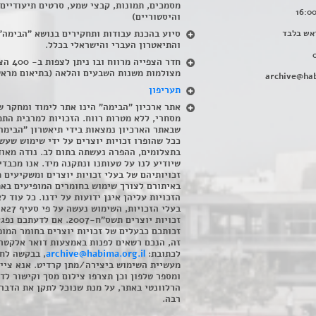
מסמכים, תמונות, קבצי שמע, סרטים תיעודיים
והיסטוריים)
אש בלבד
סיוע בהכנת עבודות ותחקירים בנושא "הבימה"
והתיאטרון העברי והישראלי בכלל
.
חדר הצפייה מרווח ובו
מצולמות משנות השבעים והלאה (בתיאום מראש
archive@hab
תעריפון
אתר ארכיון "הבימה" הינו אתר לימוד ומחקר ש
מסחרי, ללא מטרות רווח. הזכויות למרבית התמ
שבאתר הארכיון נמצאות בידי תיאטרון "הבימה
ככל שהופרו זכויות יוצרים על ידי שימוש שעשי
בתצלומים, ההפרה נעשתה בתום לב. נודה מאוד
שיודיע לנו על טעותנו ונתקנה מיד. אנו מכבדי
זכויותיהם של בעלי זכויות יוצרים ומשקיעים 
באיתורם לצורך שימוש בחומרים המופיעים בא
הזכויות עליהן אינן ידועות על ידנו. כל עוד ל
בעלי הזכויו
זכויות יוצרים תשס"ח-2007. אם לדעתכם 
זכותכם כבעלים של זכויות יוצרים בחומר המופ
זה, הנכם רשאים לפנות באמצעות דואר אלקטרו
לכתובת:
archive@habima.org.il
, בבקשה לח
מעשיית השימוש ביצירה/מתן קרדיט. אנא ציינ
ומספר טלפון וכן תצרפו צילום מסך וקישור לד
הרלוונטי באתר, על מנת שנוכל לתקן את הדבר.
רבה.