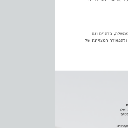
ממשלה, בדתיים וגם
 ולתפאורה המצויינת של
ם
3 מחזות, שהועלו
טים
קסטים,