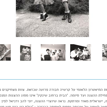
 התיאטרון הלאומי על קרשיה חבורה פרועה שכזאת. צוות מצחיקנים מק
ילת ההצגה ועד סיומה. 'הבית ברחוב שינקין' אינו מסוג ההצגות המנס
, ישראלית מאוד ומרתקת. נראה שיוצרי ההצגה, יוני להב ודניאל לפין 
שר לשמור על איכותה יחסית לאחותה הבכירה : 'כולם היו בניי חוץ מנעמ