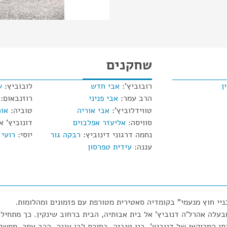
שחקנים
ן
רובוביץ':
אבי חדש
לובוביץ:
ש
הרב עמר:
אבי פניני
רוזנבאום:
טווידלוביץ':
אבי אוריה
טוביה:
או
סוויסה:
אליעזר אפלבוים
דונוביץ' 
נחמה דרגוני דינוביץ:
רבקה גור
יוסי:
רועי 
עננה:
עידית טפרסון
בניי חוץ מנעמי" בקומדיה סאטירית מטורפת עם פזמונים ומהלומות.
עלה אהרל'ה דנוביץ' אל בית אבותיה, הבית ברחוב שינקין. כך מתחיל
תו המרוקאי של דנוביץ', בנו טוביה, בחירת לבו עננה, הרב עמר, ממש