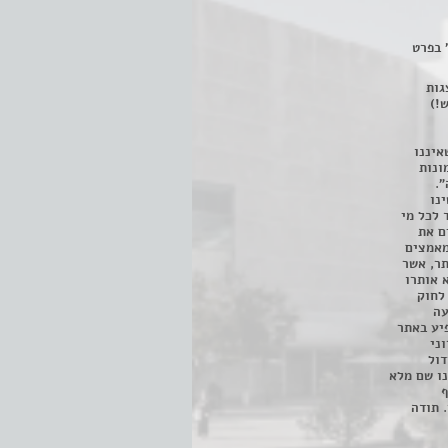
 בפרט
 ניתן לצפות ב- 400 הצגות
!)
איננו
ונות
".
נו
 לכל מי
ם את
מאמצים
תר, אשר
א אותרו
ת, השימוש נעשה על פי סעיף 27א לחוק
נפגעה
יע באתר
ני
דול
ו שם מלא
ף
 תודה