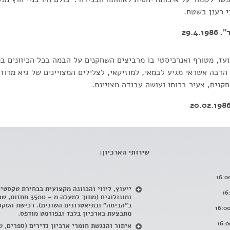
י רענן בשטח.
29.4
ועז, מטורף ואנרכיסטי בו מרביצים השחקנים על הבמה בכל הכיוונים ב
 הרבה אשראי מגיע לבמאי, למוזיקאי, לצלילים המצויינים של גיא מרוז
נים, צעיר ברוחו ועושה עבודה מצויינת.
שירותי הארכיון:
ייעוץ, ליווי והכוונה מקצועית בבחירת טקסטי
ומונולוגים (מתוך למעלה מ – 500
ב"הבימה" ובתיאטרונים השונים). רכישת הטקס
מתבצעת בארכיון בלבד ובפורמט מודפס.
איתור והנגשת חומרי ארכיון נדירים
(
ספרים, ט