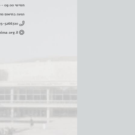
חמישי 09:00 - 16:00
הגעה בתיאום מר
03-5266720
ima.org.il