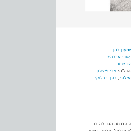
מעון כהן
אורי אברהמי
הד שחר
אהרל'ה:
צבי פישזון
אילוני
,
רונן בבלוקי
ה הדרמה הגדולה בה
לת ישראל וצבאה, נשיא