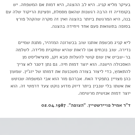
בעיקר מליא קניג. היא לב ההצגה, היא דמות אם המשפחה. יש
בקומדיה זו הרבה רגשנות שהאם מסמלת, וסצינת הריקוד שלה עם
בנה, היא המרגשת ביותר בהצגה ואין זה מקרה שהקהל פורץ
בסופה בתשואות פעם אחד ויחידה בהצגה.
ליא קניג מכשפת אותנו שוב בכשרונה המזהיר, מתנת שמיים
נדירה. שוב נוכחים אנו לראות שהיא שחקנית מלידה. לשלמה
בר-שביט אין שום קושי להעלות סבא זקן, סוציאליסט מן
האסכולה הישנה. הוא יוצר דמות חיה. גם נתן דטנר לא צריך
להתאמץ, כדי ליצור בצורה משכנעת את דמותו של יוג'ין. שמעון
כהן מצויין בתפקיד האח. אברהם מור הוא אבי המשפחה שנוטש
את אשתו בלי שנבין ביתר דיוק מדוע נוקט צעד דרמטי זה. הוא
יוצר דמות אנושית מרשימה.
ד"ר אמיל פויירשטיין. "הצופה". 02.04.1987