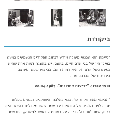
ביקורות
"סיימון הוא טכנאי מעולה ויודע לכתוב תפקידים הנשמעים כמעט
כאילו היו של בני אדם חיים. בעצם, יש בהצגה דמות אחת שהיא
כמעט כשל אדם חי, היא דמות האב, בביצוע שקט ומעוצב
בעדינות של אברהם מור.
בועז עברון. "ידיעות אחרונות". 22.04.1987
"הבימוי מקצועי, שוטף, בנוי כהלכה והשחקנים נכנסים בקלות
יתרה לפני ולפנים של הדמויות עד שמה שאנו מקבלים בהצגה היא
כנות, אמת, 'סחורה' נדירה על במותינו. באשר למשחק, התרשמנו