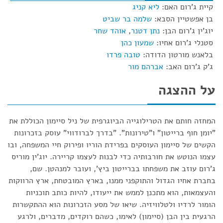
קיית ג'רום האם:
ליא קניג
בן אפשטיין הסבא:
שלמה בר שביט
יוג'ין ג'רום הבן:
נתן דטנר
,
אוהד שחר
סטנלי ג'רום אחיו:
שמעון כהן
בלאנש מורטון הדודה:
טובה פרדו
ג'ק ג'רום האב:
אברהם מור
על ההצגה
המחזה חותם את הטרילוגייה הביוגרפית של ניל סיימון הכוללת את
"יומן חוף ברייטון" ו"טירונות". "בדרך לברודווי" עוסק בזכרונות
הקשים של סיימון העוסקים בפרידת הוריו ופירוק חיי המשפחה, ובו
עצמו הנוטש את חורבותיה כדי לבנות לעצמו קריירה. יוג'ין מוריס
ג'רום עוזב את משפחתו בברייטון ביץ', ועובר למנהטן. שם,
בחברת אחיו הגדול והתוקפני ממנו, בארץ המובטחת, ארץ הרווקות
והעצמאות, הוא מתכנן לממש את ייעודו, להיות כותב תוכניות
הומור לרדיו ולטלוויזיה. שיאו של מסע הזכרונות הוא ההתקשרות
הרגעית בין הבן (סיימון) לאימו, כשהם רוקדים, מדברים, ולרגע