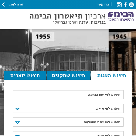
חזרה לאתר
צרו קשר
ארכיון
תיאטרון הבימה
בנדיבות: עדנה וארנן גבריאלי
חיפוש
הצגות
חיפוש
שחקנים
חיפוש
יוצרים
חיפוש לפי שם ההצגה
חיפוש לפי א - ב
חיפוש לפי א - ב
חיפוש לפי שנת ההעלאה
חיפוש לפי שנת ההעלאה
חיפוש לפי סוגה
חיפוש לפי סוגה