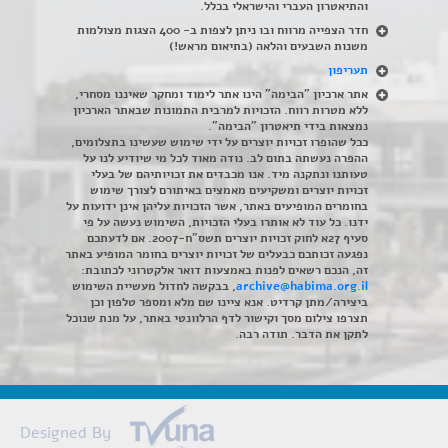
והתיאטרון העברי והישראלי בכלל
.
חדר הצפייה מרווח ובו ניתן לצפות ב- 400 הצגות מצולמות
משנות השבעים והלאה (בתיאום מראש!)
תעריפון
אתר ארכיון "הבימה" הינו אתר לימוד ומחקר שאיננו מסחרי,
ללא מטרות רווח. הזכויות למרבית התמונות שבאתר הארכיון
נמצאות בידי תיאטרון "הבימה".
ככל שהופרו זכויות יוצרים על ידי שימוש שעשינו בתצלומים,
ההפרה נעשתה בתום לב. נודה מאוד לכל מי שיודיע לנו על
טעותנו ונתקנה מיד. אנו מכבדים את זכויותיהם של בעלי
זכויות יוצרים ומשקיעים מאמצים באיתורם לצורך שימוש
בחומרים המופיעים באתר, אשר הזכויות עליהן אינן ידועות על
ידנו. כל עוד לא אותרו בעלי הזכויות, השימוש נעשה על פי
סעיף 27א לחוק זכויות יוצרים תשס"ח-2007. אם לדעתכם
נפגעה זכותכם כבעלים של זכויות יוצרים בחומר המופיע באתר
זה, הנכם רשאים לפנות באמצעות דואר אלקטרוני לכתובת:
archive@habima.org.il
, בבקשה לחדול מעשיית השימוש
ביצירה/מתן קרדיט. אנא ציינו שם מלא ומספר טלפון וכן
תצרפו צילום מסך וקישור לדף הרלוונטי באתר, על מנת שנוכל
לתקן את הדבר. תודה רבה.
Designed By