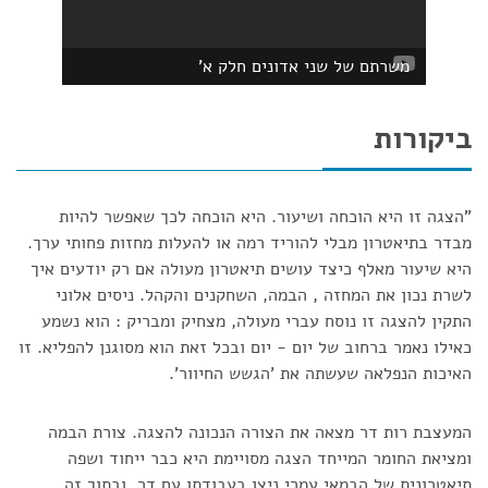
משרתם של שני אדונים חלק א'
ביקורות
"הצגה זו היא הוכחה ושיעור. היא הוכחה לכך שאפשר להיות
מבדר בתיאטרון מבלי להוריד רמה או להעלות מחזות פחותי ערך.
היא שיעור מאלף כיצד עושים תיאטרון מעולה אם רק יודעים איך
לשרת נכון את המחזה , הבמה, השחקנים והקהל. ניסים אלוני
התקין להצגה זו נוסח עברי מעולה, מצחיק ומבריק : הוא נשמע
כאילו נאמר ברחוב של יום - יום ובכל זאת הוא מסוגנן להפליא. זו
האיכות הנפלאה שעשתה את 'הגשש החיוור'.
המעצבת רות דר מצאה את הצורה הנכונה להצגה. צורת הבמה
ומציאת החומר המייחד הצגה מסויימת היא כבר ייחוד ושפה
תיאטרונית של הבמאי עמרי ניצן בעבודתו עם דר. ובתוך זה