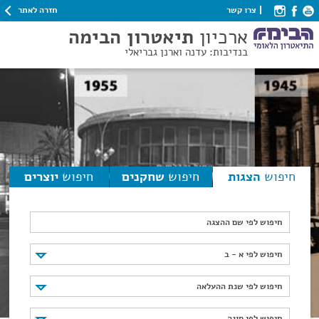
חזרה לאתר
צרו קשר
ארכיון
תיאטרון הבימה
בנדיבות: עדנה וארנן גבריאלי
חיפוש
הצגות
חיפוש
שחקנים
חיפוש
יוצרים
חיפוש לפי שם ההצגה
חיפוש לפי א - ב
חיפוש לפי א - ב
חיפוש לפי שנת ההעלאה
חיפוש לפי שנת ההעלאה
חיפוש לפי סוגה
חיפוש לפי סוגה