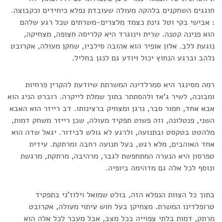
חוגגים השחקנים בלהקה מעולה שעובדת נפלא כיחידים וכקבוצה.
: אבישי בקי וטל גינת כצמד מלצרים-משרתים שכל רגע שלהם
הוא פנינה קטנה. שרית וינוגרד היא קלריסה חצופה, מצחיקה,
נוגעת ללב. אלון אופיר הוא אהובה סילביו, שחקן מעולה, אקרובט
נלהב וברגע הנחוץ יכול ויודע גם לנגן בחליל.
רמה מסינגר היא סמרלדינה המשרתת שיודעת להקרין פרחיות
ומבוכה, לשיר ג'אז ולהסתתר בתוך שמלת לייקרה. רוברט הניג הוא
אבא אחד, חמור סבר, נרגן ומצחיק ברצינותו. דב רייזר הוא האבא
השני, פנטלונה, וזה פשוט תפקיד מעולה, שכן רייזר משחק דמות,
מלהטט בטקסט ובתנועה, ולרגע לא גולש לבידור. יגאל שדה הוא
אחד האוהבים, מלא רגש, בעל תנועה רחבה ומרתקת. עידית
טפרסון היא הנערה המתחפשת לגבר, מרהיבה, מרתקת, מרגשת
ונוסף לכל אלה גם מדהימה ביופיה.
בתוך כל הצוות הנפלא הזה, בולט שמואל וילוז'ני בתפקיד
טרופלדינו המשרת. מצחיקן בעל חוש עיתוי מעולה, אקרובט
מרתק, דמות בלתי צפוייה בכל מצב, אבל מעבר לכל אלה הוא