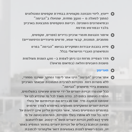
ייעוץ, ליווי והכוונה מקצועית בבחירת טקסטים ומונולוגים
(מתוך למעלה מ – 3500 מחזות, שהועלו ב"הבימה"
ובתיאטרונים השונים). רכישת הטקסטים מתבצעת בארכיון
בלבד ובפורמט מודפס.
איתור והנגשת חומרי ארכיון נדירים
(
ספרים, טקסטים,
מסמכים, תמונות, קבצי שמע, סרטים תיעודיים והיסטוריים)
סיוע בהכנת עבודות ותחקירים בנושא "הבימה" בפרט
והתיאטרון העברי והישראלי בכלל
.
חדר הצפייה מרווח ובו ניתן לצפות ב- 400 הצגות מצולמות
משנות השבעים והלאה (בתיאום מראש!)
תעריפון
אתר ארכיון "הבימה" הינו אתר לימוד ומחקר שאיננו מסחרי,
ללא מטרות רווח. הזכויות למרבית התמונות שבאתר הארכיון
נמצאות בידי תיאטרון "הבימה".
ככל שהופרו זכויות יוצרים על ידי שימוש שעשינו בתצלומים,
ההפרה נעשתה בתום לב. נודה מאוד לכל מי שיודיע לנו על
טעותנו ונתקנה מיד. אנו מכבדים את זכויותיהם של בעלי
זכויות יוצרים ומשקיעים מאמצים באיתורם לצורך שימוש
בחומרים המופיעים באתר, אשר הזכויות עליהן אינן ידועות על
ידנו. כל עוד לא אותרו בעלי הזכויות, השימוש נעשה על פי
סעיף 27א לחוק זכויות יוצרים תשס"ח-2007. אם לדעתכם
נפגעה זכותכם כבעלים של זכויות יוצרים בחומר המופיע באתר
זה, הנכם רשאים לפנות באמצעות דואר אלקטרוני לכתובת: