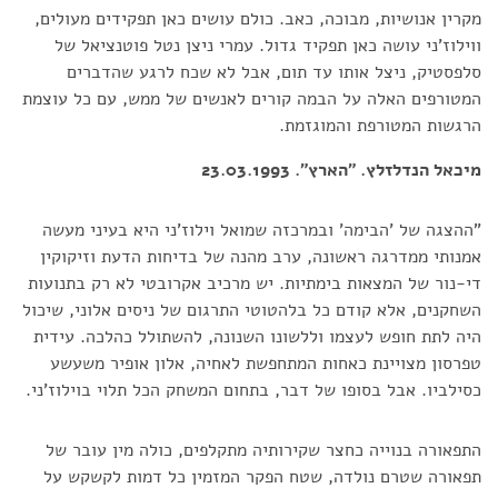
מקרין אנושיות, מבוכה, כאב. כולם עושים כאן תפקידים מעולים,
ווילוז'ני עושה כאן תפקיד גדול. עמרי ניצן נטל פוטנציאל של
סלפסטיק, ניצל אותו עד תום, אבל לא שכח לרגע שהדברים
המטורפים האלה על הבמה קורים לאנשים של ממש, עם כל עוצמת
הרגשות המטורפת והמוגזמת.
מיכאל הנדלזלץ. "הארץ". 23.03.1993
"ההצגה של 'הבימה' ובמרכזה שמואל וילוז'ני היא בעיני מעשה
אמנותי ממדרגה ראשונה, ערב מהנה של בדיחות הדעת וזיקוקין
די-נור של המצאות בימתיות. יש מרכיב אקרובטי לא רק בתנועות
השחקנים, אלא קודם כל בלהטוטי התרגום של ניסים אלוני, שיכול
היה לתת חופש לעצמו וללשונו השנונה, להשתולל כהלכה. עידית
טפרסון מצויינת כאחות המתחפשת לאחיה, אלון אופיר משעשע
כסילביו. אבל בסופו של דבר, בתחום המשחק הכל תלוי בוילוז'ני.
התפאורה בנוייה כחצר שקירותיה מתקלפים, כולה מין עובר של
תפאורה שטרם נולדה, שטח הפקר המזמין כל דמות לקשקש על