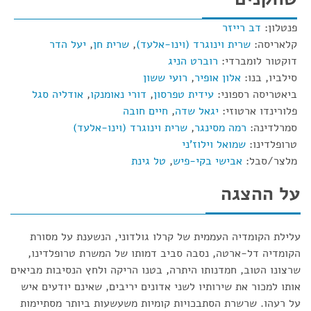
פנטלון:
דב רייזר
קלאריסה:
שרית וינוגרד (וינו-אלעד)
,
שרית חן
,
יעל הדר
דוקטור לומברדי:
רוברט הניג
סילביו, בנו:
אלון אופיר
,
רועי ששון
ביאטריסה רספוני:
עידית טפרסון
,
דורי נאומנקו
,
אודליה סגל
פלורינדו ארטוזי:
יגאל שדה
,
חיים חובה
סמרלדינה:
רמה מסינגר
,
שרית וינוגרד (וינו-אלעד)
טרופלדינו:
שמואל וילוז'ני
מלצר/סבל:
אבישי בקי-פיש
,
טל גינת
על ההצגה
עלילת הקומדיה העממית של קרלו גולדוני, הנשענת על מסורת
הקומדיה דל-ארטה, נסבה סביב דמותו של המשרת טרופלדינו,
שרצונו הטוב, חמדנותו היתרה, בטנו הריקה ולחץ הנסיבות מביאים
אותו למכור את שירותיו לשני אדונים יריבים, שאינם יודעים איש
על רעהו. שרשרת הסתבכויות קומיות משעשעות ביותר מסתיימות