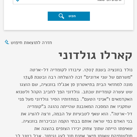
חפש
חזרה לתוצאות חיפוש
קארלו גולדוני
נולד בוונציה בשנת 1707. עיבודו לקומדיה דל-ארטה
"משרתם של שני אדונים" זכה להצלחה רבה ובשנת 1748
מונה למחזאי הבית בתיאטרון סן אנג'לו בוונציה, שם הוצגו
שש עשרה קומדיות שכתב. גולדוני הפך לחביב הקהל ולשנוא
האקדמאים ו"אניני הטעם". במחזותיו הסיר גולדוני מעל פני
שחקניו את המסכה המאובנת שהייתה נהוגה ב"קומדיה
דל-ארטה". הוא שאף לטבעיות על הבמה, ורצה להציג את
בני האדם כפי שראה אותם בבתי הקפה ובכיכרות בוונציה.
שאיפתו הייתה שתוך צחוק יכירו הצופים בהצגה את
חולשותיהם שאותן תיאר אמנם תוך לעג וגיחוך, אבל בטוב לב