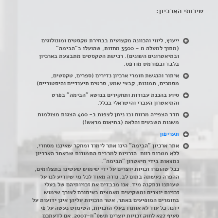
שירותי הארכיון:
ייעוץ, ליווי והכוונה מקצועית בבחירת טקסטים ומונולוגים
(מתוך למעלה מ – 3500 מחזות, שהועלו ב"הבימה"
ובתיאטרונים השונים). רכישת הטקסטים מתבצעת בארכיון
בלבד ובפורמט מודפס.
איתור והנגשת חומרי ארכיון נדירים
(
ספרים, טקסטים,
מסמכים, תמונות, קבצי שמע, סרטים תיעודיים והיסטוריים)
סיוע בהכנת עבודות ותחקירים בנושא "הבימה" בפרט
והתיאטרון העברי והישראלי בכלל
.
חדר הצפייה מרווח ובו ניתן לצפות ב- 400 הצגות מצולמות
משנות השבעים והלאה (בתיאום מראש!)
תעריפון
אתר ארכיון "הבימה" הינו אתר לימוד ומחקר שאיננו מסחרי,
ללא מטרות רווח. הזכויות למרבית התמונות שבאתר הארכיון
נמצאות בידי תיאטרון "הבימה".
ככל שהופרו זכויות יוצרים על ידי שימוש שעשינו בתצלומים,
ההפרה נעשתה בתום לב. נודה מאוד לכל מי שיודיע לנו על
טעותנו ונתקנה מיד. אנו מכבדים את זכויותיהם של בעלי
זכויות יוצרים ומשקיעים מאמצים באיתורם לצורך שימוש
בחומרים המופיעים באתר, אשר הזכויות עליהן אינן ידועות על
ידנו. כל עוד לא אותרו בעלי הזכויות, השימוש נעשה על פי
סעיף 27א לחוק זכויות יוצרים תשס"ח-2007. אם לדעתכם