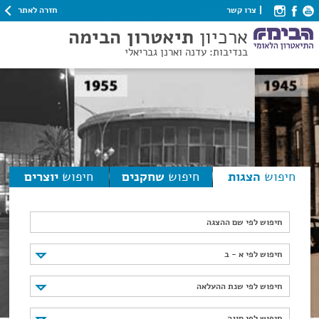
חזרה לאתר
צרו קשר
ארכיון
תיאטרון הבימה
בנדיבות: עדנה וארנן גבריאלי
חיפוש
הצגות
חיפוש
שחקנים
חיפוש
יוצרים
חיפוש לפי שם ההצגה
חיפוש לפי א - ב
חיפוש לפי א - ב
חיפוש לפי שנת ההעלאה
חיפוש לפי שנת ההעלאה
חיפוש לפי סוגה
חיפוש לפי סוגה