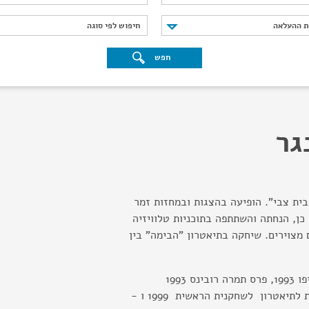
נת ההעלאה
חיפוש לפי סוגה
ת ההעלאה
חיפוש לפי סוגה
חפש
גר
ית צבי". הופיעה בהצגות ובמחזות זמר
 כן, הנחתה והשתתפה בתוכניות טלוויזיה
מצוירים. שיחקה בתיאטרון "הבימה" בין
זוכת פרס עיריית ת"א - יפו 1993, פרס תמרה רובינס 1993
ופרס האקדמיה הישראלית לתיאטרון לשחקנית הראשית 1999 ו -