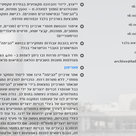
ייעוץ, ליווי והכוונה מקצועית בבחירת טקסטי
ומונולוגים (מתוך למעלה מ – 500
ב"הבימה" ובתיאטרונים השונים). רכישת הטקס
מתבצעת בארכיון בלבד ובפורמט מודפס.
איתור והנגשת חומרי ארכיון נדירים
(
ספרים, ט
מסמכים, תמונות, קבצי שמע, סרטים תיעודיים
והיסטוריים)
אש בלבד
סיוע בהכנת עבודות ותחקירים בנושא "הבימה"
והתיאטרון העברי והישראלי בכלל
.
חדר הצפייה מרווח ובו
מצולמות משנות השבעים והלאה (בתיאום מראש
archive@hab
תעריפון
אתר ארכיון "הבימה" הינו אתר לימוד ומחקר ש
מסחרי, ללא מטרות רווח. הזכויות למרבית התמ
שבאתר הארכיון נמצאות בידי תיאטרון "הבימה
ככל שהופרו זכויות יוצרים על ידי שימוש שעשי
בתצלומים, ההפרה נעשתה בתום לב. נודה מאוד
שיודיע לנו על טעותנו ונתקנה מיד. אנו מכבדי
זכויותיהם של בעלי זכויות יוצרים ומשקיעים 
באיתורם לצורך שימוש בחומרים המופיעים בא
הזכויות עליהן אינן ידועות על ידנו. כל עוד ל
בעלי הזכויו
זכויות יוצרים תשס"ח-2007. אם לדעתכם 
זכותכם כבעלים של זכויות יוצרים בחומר המופ
זה, הנכם רשאים לפנות באמצעות דואר אלקטרו