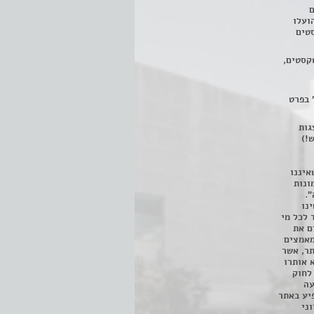
ם
3 מחזות, שהועלו
טים
קסטים,
 בפרט
 ניתן לצפות ב- 400 הצגות
!)
איננו
ונות
".
נו
 לכל מי
ם את
מאמצים
תר, אשר
א אותרו
ת, השימוש נעשה על פי סעיף 27א לחוק
נפגעה
יע באתר
ני