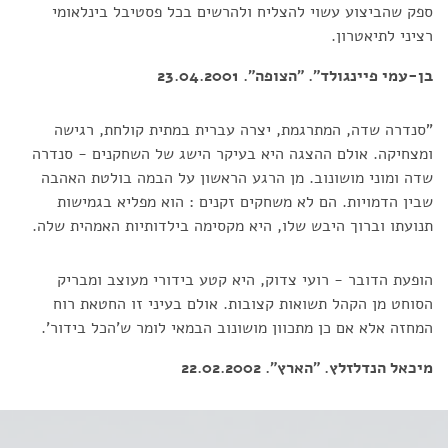
ספק שהביצוע עשוי להצליח ולהרשים בכל פסטיבל בינלאומי
רציני לתיאטרון.
בן-עמי פיינגולד". "הצופה". 23.04.2001
"סנדרה שדה, המתרגמת, יצרה עברית במתית קולחת, רגישה
ומצחיקה. אולם ההצגה היא בעיקר הישג של השחקנים - סנדרה
שדה ומוני מושונוב. מן הרגע הראשון על הבמה בולטת האהבה
שבין הדמויות. הם לא משחקים זקנים : הוא מפליא בגמישות
תנועתו וברוך היבש שלו, היא מקסימה בילדותיות האמהית שלה.
הופעת הדובר - רועי צדוק, היא קטע בידורי מעוצב ומבריק
הסוחט מן הקהל תשואות קצובות. אולם בעיני זו החטאת רוח
המחזה אלא אם כן מתכוון מושונוב הבמאי לומר ש'הכל בידור'.
מיכאל הנדלזלץ. "הארץ". 22.02.2002