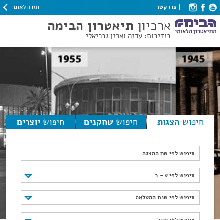
חזרה לאתר
צרו קשר
ארכיון
תיאטרון הבימה
בנדיבות: עדנה וארנן גבריאלי
חיפוש
הצגות
חיפוש
שחקנים
חיפוש
יוצרים
חיפוש לפי שם ההצגה
חיפוש לפי א - ב
חיפוש לפי א - ב
חיפוש לפי שנת ההעלאה
חיפוש לפי שנת ההעלאה
חיפוש לפי סוגה
חיפוש לפי סוגה