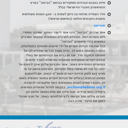
סיוע בהכנת עבודות ותחקירים בנושא "הבימה" בפרט
והתיאטרון העברי והישראלי בכלל
.
חדר הצפייה מרווח ובו ניתן לצפות ב- 400 הצגות מצולמות
משנות השבעים והלאה (בתיאום מראש!)
תעריפון
אתר ארכיון "הבימה" הינו אתר לימוד ומחקר שאיננו מסחרי,
ללא מטרות רווח. הזכויות למרבית התמונות שבאתר הארכיון
נמצאות בידי תיאטרון "הבימה".
ככל שהופרו זכויות יוצרים על ידי שימוש שעשינו בתצלומים,
ההפרה נעשתה בתום לב. נודה מאוד לכל מי שיודיע לנו על
טעותנו ונתקנה מיד. אנו מכבדים את זכויותיהם של בעלי
זכויות יוצרים ומשקיעים מאמצים באיתורם לצורך שימוש
בחומרים המופיעים באתר, אשר הזכויות עליהן אינן ידועות על
ידנו. כל עוד לא אותרו בעלי הזכויות, השימוש נעשה על פי
סעיף 27א לחוק זכויות יוצרים תשס"ח-2007. אם לדעתכם
נפגעה זכותכם כבעלים של זכויות יוצרים בחומר המופיע באתר
זה, הנכם רשאים לפנות באמצעות דואר אלקטרוני לכתובת:
archive@habima.org.il
, בבקשה לחדול מעשיית השימוש
ביצירה/מתן קרדיט. אנא ציינו שם מלא ומספר טלפון וכן
תצרפו צילום מסך וקישור לדף הרלוונטי באתר, על מנת שנוכל
לתקן את הדבר. תודה רבה.