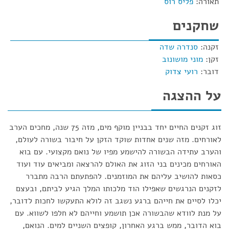
תאורה:
פליס רוס
שחקנים
זקנה:
סנדרה שדה
זקן:
מוני מושונוב
דובר:
רועי צדוק
על ההצגה
זוג זקנים החיים יחד בבניין מוקף מים, מזה 75 שנה, מחכים הערב
לאורחים. מזה שנים אחדות שוקד הזקן על חיבור בשורה לעולם,
והערב עתידה הבשורה להישמע מפיו של נואם מקצועי. עם בוא
האורחים מכינים בני הזוג את האולם להרצאה ומביאים עוד ועוד
כסאות להושיב עליהם את המוזמנים. להפתעתם הרבה מתברר
לזקנים הנרגשים שאפילו הוד מלכותו המלך הגיע לביתם, ובעצם
יכלו לסיים את חייהם ברגע נשגב זה לולא התעקשו לחכות לדובר,
על מנת לוודא שהבשורה אכן תושמע וחייהם לא חלפו לשווא. עם
בוא הדובר, ממש ברגע האחרון, קופצים השניים למים. הנואם,