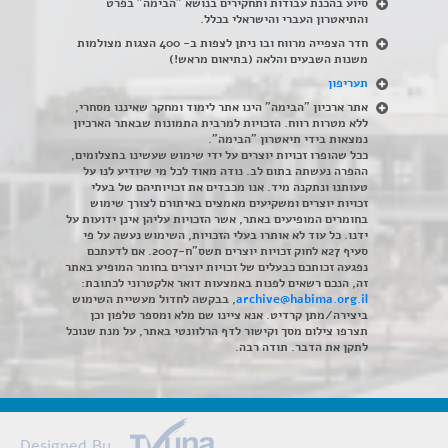
סיוע בהכנת עבודות ותחקירים בנושא "הבימה" בפרט
והתיאטרון העברי והישראלי בכלל
.
חדר הצפייה מרווח ובו ניתן לצפות ב- 400 הצגות מצולמות
משנות השבעים והלאה (בתיאום מראש!)
תעריפון
אתר ארכיון "הבימה" הינו אתר לימוד ומחקר שאיננו מסחרי,
ללא מטרות רווח. הזכויות למרבית התמונות שבאתר הארכיון
נמצאות בידי תיאטרון "הבימה".
ככל שהופרו זכויות יוצרים על ידי שימוש שעשינו בתצלומים,
ההפרה נעשתה בתום לב. נודה מאוד לכל מי שיודיע לנו על
טעותנו ונתקנה מיד. אנו מכבדים את זכויותיהם של בעלי
זכויות יוצרים ומשקיעים מאמצים באיתורם לצורך שימוש
בחומרים המופיעים באתר, אשר הזכויות עליהן אינן ידועות על
ידנו. כל עוד לא אותרו בעלי הזכויות, השימוש נעשה על פי
סעיף 27א לחוק זכויות יוצרים תשס"ח-2007. אם לדעתכם
נפגעה זכותכם כבעלים של זכויות יוצרים בחומר המופיע באתר
זה, הנכם רשאים לפנות באמצעות דואר אלקטרוני לכתובת:
archive@habima.org.il
, בבקשה לחדול מעשיית השימוש
ביצירה/מתן קרדיט. אנא ציינו שם מלא ומספר טלפון וכן
תצרפו צילום מסך וקישור לדף הרלוונטי באתר, על מנת שנוכל
לתקן את הדבר. תודה רבה.
Designed By