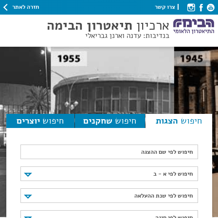
חזרה לאתר
צרו קשר
ארכיון
תיאטרון הבימה
בנדיבות: עדנה וארנן גבריאלי
חיפוש
הצגות
חיפוש
שחקנים
חיפוש
יוצרים
חיפוש לפי שם ההצגה
חיפוש לפי א - ב
חיפוש לפי א - ב
חיפוש לפי שנת ההעלאה
חיפוש לפי שנת ההעלאה
חיפוש לפי סוגה
חיפוש לפי סוגה