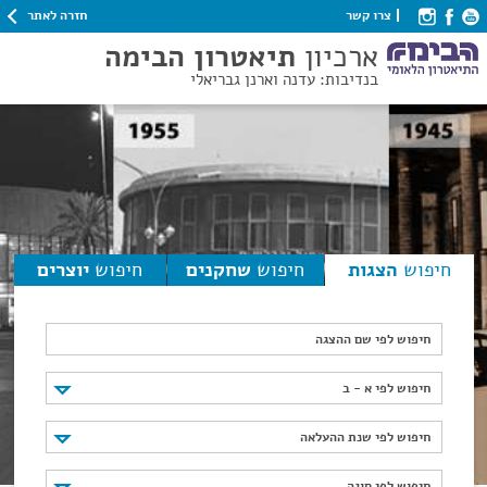
חזרה לאתר
צרו קשר
ארכיון
תיאטרון הבימה
בנדיבות: עדנה וארנן גבריאלי
חיפוש
הצגות
חיפוש
שחקנים
חיפוש
יוצרים
חיפוש לפי שם ההצגה
חיפוש לפי א - ב
חיפוש לפי א - ב
חיפוש לפי שנת ההעלאה
חיפוש לפי שנת ההעלאה
חיפוש לפי סוגה
חיפוש לפי סוגה