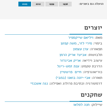
הועלה גם בשנים:
2025
2012
1959
1936
יוצרים
מאת:
ויליאם שייקספיר
בימוי:
מירי לזר
,
משה קפטן
תפאורה:
ערן עצמון
תלבושות:
אביעד אריק הרמן
עיצוב וידיאו:
אריק אביגדור
הדרכת טקסט:
ענת זמש-ריגל
כוריאוגרפיה:
חיים פרשטיין
תאורה:
אבי-יונה בואנו (במבי)
דרמטורגיה וכתיבת פרולוג ואפילוג:
נגה אשכנזי
שחקנים
שיילוק:
חנה לסלאו