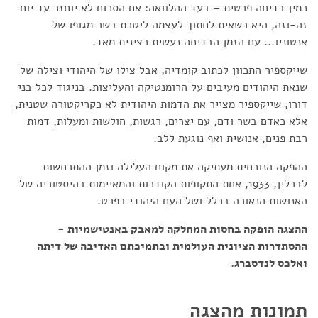
כמין בדיחה פרטית – בעד ההלוואה: אם הסכום לא יוחזר עד יום
זה-וזה, היא רשאית לחתוך לעצמה ליטרת בשר מגופו של
אנטוניו... עם הזמן הבדיחה נעשית רצינית מאד.
שייקספיר התכוון לכתוב קומדיה, אבל צילו של היהודי וצילה של
שנאת היהודים מעיבים על הרומנטיקה והעליצות. בניגוד לכל בני
דורו, שייקספיר מצייר את הדמות היהודית לא כקריקטורה שטנית,
אלא כאדם בשר ודם, עם יצרים, רגשות, חולשות ומעלות, דמות
רבת פנים, אנושית ואף נוגעת ללב.
ההפקה הנוכחית מעתיקה את מקום העלילה וזמן ההתרחשות
לברלין, 1933, אחת התקופות הקודרות והמאיימות בהיסטוריה של
האנושות הנאורה בכלל ושל העם היהודי בפרט.
ההצגה הופקה בחסות המחלקה למאבק באנטישמיות -
ההסתדרות הציונית העולמית ובתמיכתם האדיבה של דיתה
ואלכס לנדסברג.
תמונות מהצגה