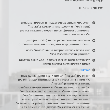
archive@habima.org.il
שירותי הארכיון:
ייעוץ, ליווי והכוונה מקצועית בבחירת טקסטים ומונולוגים
(מתוך למעלה מ – 3500 מחזות, שהועלו ב"הבימה"
ובתיאטרונים השונים). רכישת הטקסטים מתבצעת בארכיון
בלבד ובפורמט מודפס.
איתור והנגשת חומרי ארכיון נדירים
(
ספרים, טקסטים,
מסמכים, תמונות, קבצי שמע, סרטים תיעודיים והיסטוריים)
סיוע בהכנת עבודות ותחקירים בנושא "הבימה" בפרט
והתיאטרון העברי והישראלי בכלל
.
חדר הצפייה מרווח ובו ניתן לצפות ב- 400 הצגות מצולמות
משנות השבעים והלאה (בתיאום מראש!)
תעריפון
אתר ארכיון "הבימה" הינו אתר לימוד ומחקר שאיננו מסחרי,
ללא מטרות רווח. הזכויות למרבית התמונות שבאתר הארכיון
נמצאות בידי תיאטרון "הבימה".
ככל שהופרו זכויות יוצרים על ידי שימוש שעשינו בתצלומים,
ההפרה נעשתה בתום לב. נודה מאוד לכל מי שיודיע לנו על
טעותנו ונתקנה מיד. אנו מכבדים את זכויותיהם של בעלי
זכויות יוצרים ומשקיעים מאמצים באיתורם לצורך שימוש
בחומרים המופיעים באתר, אשר הזכויות עליהן אינן ידועות על
ידנו. כל עוד לא אותרו בעלי הזכויות, השימוש נעשה על פי