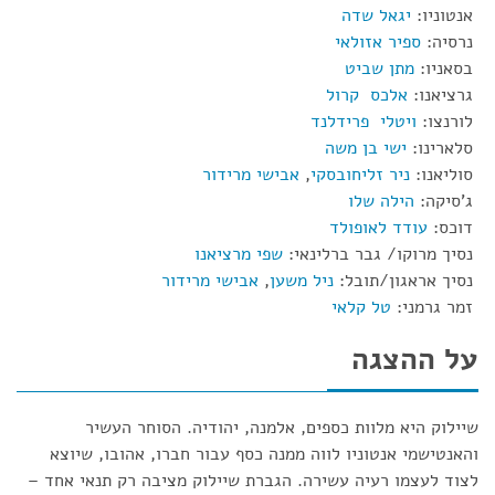
אנטוניו:
יגאל שדה
נרסיה:
ספיר אזולאי
בסאניו:
מתן שביט
גרציאנו:
אלכס קרול
לורנצו:
ויטלי פרידלנד
סלארינו:
ישי בן משה
סוליאנו:
ניר זליחובסקי
,
אבישי מרידור
ג'סיקה:
הילה שלו
דוכס:
עודד לאופולד
נסיך מרוקו/ גבר ברלינאי:
שפי מרציאנו
נסיך אראגון/תובל:
ניל משען
,
אבישי מרידור
זמר גרמני:
טל קלאי
על ההצגה
שיילוק היא מלוות כספים, אלמנה, יהודיה. הסוחר העשיר
והאנטישמי אנטוניו לווה ממנה כסף עבור חברו, אהובו, שיוצא
לצוד לעצמו רעיה עשירה. הגברת שיילוק מציבה רק תנאי אחד –