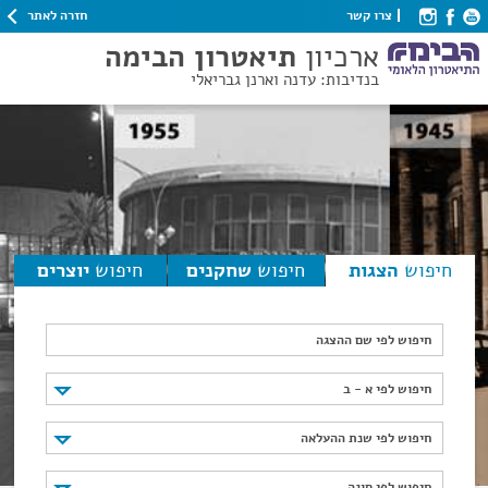
חזרה לאתר
צרו קשר
ארכיון
תיאטרון הבימה
בנדיבות: עדנה וארנן גבריאלי
חיפוש
הצגות
חיפוש
שחקנים
חיפוש
יוצרים
חיפוש לפי שם ההצגה
חיפוש לפי א - ב
חיפוש לפי א - ב
חיפוש לפי שנת ההעלאה
חיפוש לפי שנת ההעלאה
חיפוש לפי סוגה
חיפוש לפי סוגה