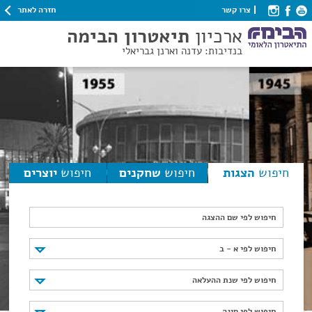
חזרה לאתר
צרו קשר
ארכיון
תיאטרון הבימה
בנדיבות: עדנה וארנן גבריאלי
חיפוש
הצגות
חיפוש
שחקנים
חיפוש
יוצרים
חיפוש לפי שם ההצגה
חיפוש לפי א - ב
חיפוש לפי א - ב
חיפוש לפי שנת ההעלאה
חיפוש לפי שנת ההעלאה
חיפוש לפי סוגה
חיפוש לפי סוגה