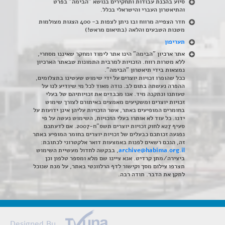
סיוע בהכנת עבודות ותחקירים בנושא "הבימה" בפרט
והתיאטרון העברי והישראלי בכלל
.
חדר הצפייה מרווח ובו ניתן לצפות ב- 400 הצגות מצולמות
משנות השבעים והלאה (בתיאום מראש!)
תעריפון
אתר ארכיון "הבימה" הינו אתר לימוד ומחקר שאיננו מסחרי,
ללא מטרות רווח. הזכויות למרבית התמונות שבאתר הארכיון
נמצאות בידי תיאטרון "הבימה".
ככל שהופרו זכויות יוצרים על ידי שימוש שעשינו בתצלומים,
ההפרה נעשתה בתום לב. נודה מאוד לכל מי שיודיע לנו על
טעותנו ונתקנה מיד. אנו מכבדים את זכויותיהם של בעלי
זכויות יוצרים ומשקיעים מאמצים באיתורם לצורך שימוש
בחומרים המופיעים באתר, אשר הזכויות עליהן אינן ידועות על
ידנו. כל עוד לא אותרו בעלי הזכויות, השימוש נעשה על פי
סעיף 27א לחוק זכויות יוצרים תשס"ח-2007. אם לדעתכם
נפגעה זכותכם כבעלים של זכויות יוצרים בחומר המופיע באתר
זה, הנכם רשאים לפנות באמצעות דואר אלקטרוני לכתובת:
archive@habima.org.il
, בבקשה לחדול מעשיית השימוש
ביצירה/מתן קרדיט. אנא ציינו שם מלא ומספר טלפון וכן
תצרפו צילום מסך וקישור לדף הרלוונטי באתר, על מנת שנוכל
לתקן את הדבר. תודה רבה.
Designed By