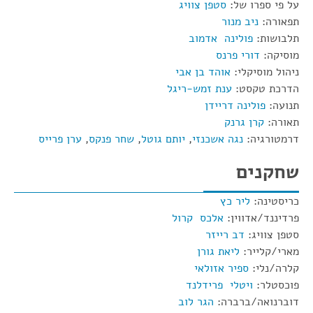
על פי ספרו של:
סטפן צוויג
תפאורה:
ניב מנור
תלבושות:
פולינה אדמוב
מוסיקה:
דורי פרנס
ניהול מוסיקלי:
אוהד בן אבי
הדרכת טקסט:
ענת זמש-ריגל
תנועה:
פולינה דריידן
תאורה:
קרן גרנק
דרמטורגיה:
נגה אשכנזי
,
יותם גוטל
,
שחר פנקס
,
ערן פרייס
שחקנים
כריסטינה:
ליר כץ
פרדיננד/אדווין:
אלכס קרול
סטפן צוויג:
דב רייזר
מארי/קלייר:
ליאת גורן
קלרה/נלי:
ספיר אזולאי
פוכסטלר:
ויטלי פרידלנד
דוברנואה/ברברה:
הגר לוב