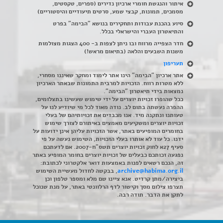
איתור והנגשת חומרי ארכיון נדירים
(
ספרים, טקסטים,
מסמכים, תמונות, קבצי שמע, סרטים תיעודיים והיסטוריים)
סיוע בהכנת עבודות ותחקירים בנושא "הבימה" בפרט
והתיאטרון העברי והישראלי בכלל
.
חדר הצפייה מרווח ובו ניתן לצפות ב- 400 הצגות מצולמות
משנות השבעים והלאה (בתיאום מראש!)
תעריפון
אתר ארכיון "הבימה" הינו אתר לימוד ומחקר שאיננו מסחרי,
ללא מטרות רווח. הזכויות למרבית התמונות שבאתר הארכיון
נמצאות בידי תיאטרון "הבימה".
ככל שהופרו זכויות יוצרים על ידי שימוש שעשינו בתצלומים,
ההפרה נעשתה בתום לב. נודה מאוד לכל מי שיודיע לנו על
טעותנו ונתקנה מיד. אנו מכבדים את זכויותיהם של בעלי
זכויות יוצרים ומשקיעים מאמצים באיתורם לצורך שימוש
בחומרים המופיעים באתר, אשר הזכויות עליהן אינן ידועות על
ידנו. כל עוד לא אותרו בעלי הזכויות, השימוש נעשה על פי
סעיף 27א לחוק זכויות יוצרים תשס"ח-2007. אם לדעתכם
נפגעה זכותכם כבעלים של זכויות יוצרים בחומר המופיע באתר
זה, הנכם רשאים לפנות באמצעות דואר אלקטרוני לכתובת:
archive@habima.org.il
, בבקשה לחדול מעשיית השימוש
ביצירה/מתן קרדיט. אנא ציינו שם מלא ומספר טלפון וכן
תצרפו צילום מסך וקישור לדף הרלוונטי באתר, על מנת שנוכל
לתקן את הדבר. תודה רבה.