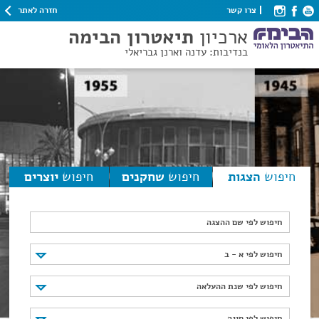
חזרה לאתר
צרו קשר
ארכיון
תיאטרון הבימה
בנדיבות: עדנה וארנן גבריאלי
חיפוש
הצגות
חיפוש
שחקנים
חיפוש
יוצרים
חיפוש לפי שם ההצגה
חיפוש לפי א - ב
חיפוש לפי א - ב
חיפוש לפי שנת ההעלאה
חיפוש לפי שנת ההעלאה
חיפוש לפי סוגה
חיפוש לפי סוגה