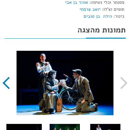
פסנתר וכלי נשיפה:
אוהד בן אבי
תופים וצ'לו:
יואב צרפתי
כינור:
הילה בן טובים
תמונות מהצגה