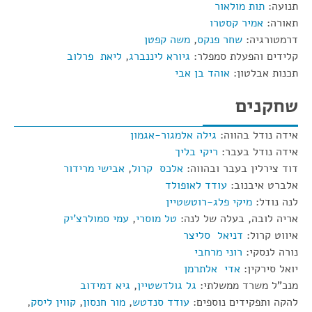
תנועה:
תות מולאור
תאורה:
אמיר קסטרו
דרמטורגיה:
שחר פנקס
,
משה קפטן
קלידים והפעלת סמפלר:
גיורא ליננברג
,
ליאת פרלוב
תכנות אבלטון:
אוהד בן אבי
שחקנים
אידה נודל בהווה:
גילה אלמגור-אגמון
אידה נודל בעבר:
ריקי בליך
דוד צירלין בעבר ובהווה:
אלכס קרול
,
אבישי מרידור
אלברט איבנוב:
עודד לאופולד
לנה נודל:
מיקי פלג-רוטשטיין
אריה לובה, בעלה של לנה:
טל מוסרי
,
עמי סמולרצ'יק
איווט קרול:
דניאל סליצר
נורה לנסקי:
רוני מרחבי
יואל סירקין:
אדי אלתרמן
מנכ"ל משרד ממשלתי:
גל גולדשטיין
,
גיא דמידוב
להקה ותפקידים נוספים:
עודד סנדטש
,
מור חנסון
,
קווין ליסק
,