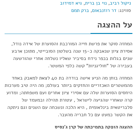
ניקול רביב
,
נוי בן ברית
,
גיא דמידוב
סווינג:
דר רוזנבאום
,
ברק תמם
על ההצגה
המחזה סוקר את פרשת חייה המורכבת והסוערת של אידה נודל,
אסירת ציון שנאבקה כ-15 שנה בשלטון הסובייטי, מתוכן ארבע
שנים בגלות בכפר נידח בסיביר שאליו נשלחה אחרי שהורשעה
בעבירה של "חוליגניות" קשה כלפי המשטר.
המחזה בוחן מה הניע אישה בודדה בת 40 לצאת למאבק באחד
מהמשטרים האכזריים והחזקים ביותר בעולם; מה היה טיב מערכות
היחסים הסוערות שלה עם אסירי ציון אחרים ועם משפחתה; ומדוע
קרה שאחרי שהגיעה לישראל , עטורת תהילה ובמעמד של
סלבריטאית בינלאומית , היא הלכה ונשכחה עם השנים וגם ניתקה
את הקשר כמעט עם כל חבריה מהעבר.
ההצגה הופקה בתמיכתה של קרן ג'נסיס