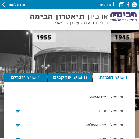
חזרה לאתר
צרו קשר
ארכיון
תיאטרון הבימה
בנדיבות: עדנה וארנן גבריאלי
חיפוש
הצגות
חיפוש
שחקנים
חיפוש
יוצרים
חיפוש לפי שם ההצגה
חיפוש לפי א - ב
חיפוש לפי א - ב
חיפוש לפי שנת ההעלאה
חיפוש לפי שנת ההעלאה
חיפוש לפי סוגה
חיפוש לפי סוגה