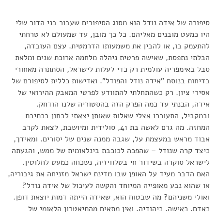
סיפורה של אידה נודל הוא מסוג הסיפורים שעבור בני הדור שלי
היו כמעט מובנים מאליהם. כל כך מובן, עד שמעולם לא טרחתי
להתעמק בו, או להבין את משמעותו הדרמטית. עצם העובדה,
הבלתי נתפסת, שאישה פרטית ניהלה מלחמה ארוכת שנים ומלאת
סבל באימפריה עולמית רק כדי לעלות לישראל, הסתתרה מאחורי
בדיחות בנוסח "אידה נודל והפודל". ואדישות כללית לסיפורם של
אסירי ציון. רק כשהתחלתי להתוודע לפרטי המאבק ההירואי של
אידה, הבנתי עד כמה הפרק הזה בהסטוריה שלנו הודחק.
ובמקביל, התעוררו אצלי שאלות שאותן יצאתי לבחון בכתיבת
המחזה. מה גרם לאשה בת 41, סולידית ומיושבת, לצאת לקרב
אבוד מראש במעצמת על, שגבה ממנה שנים של יסורים. ומאידך,
כיצד קרה שנודל – שהפכה לכוכבת בינלאומית של ממש, והגעתה
לישראל סוקרה בשידור חי בטלוויזיה, נשכחה כמעט לחלוטין.
האם הדבר מעיד על האופן שבו מדינת ישראל מזניחה את גיבוריה,
או שהוא נבע מאופייה המיוחד והקשה לעיכול של אידה נודל?
ואולי משניהם? מה שבטוח הוא, שאידה הייתה דמות יוצאת דופן.
כאדם. כאישה. כיהודיה. ואין מתאים מהתיאטרון הלאומי של