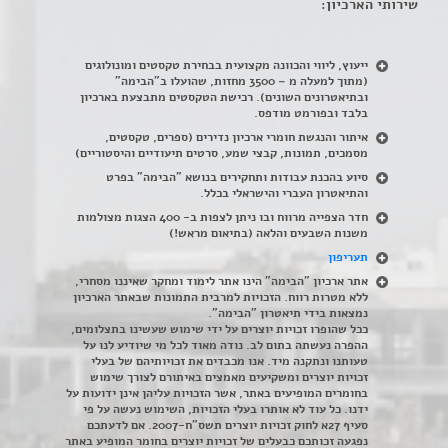
שירותי הארכיון:
ייעוץ, ליווי והכוונה מקצועית בבחירת טקסטים ומונולוגים
(מתוך למעלה מ – 3500 מחזות, שהועלו ב"הבימה"
ובתיאטרונים השונים). רכישת הטקסטים מתבצעת בארכיון
בלבד ובפורמט מודפס.
איתור והנגשת חומרי ארכיון נדירים
(
ספרים, טקסטים,
מסמכים, תמונות, קבצי שמע, סרטים תיעודיים והיסטוריים)
סיוע בהכנת עבודות ותחקירים בנושא "הבימה" בפרט
והתיאטרון העברי והישראלי בכלל
.
חדר הצפייה מרווח ובו ניתן לצפות ב- 400 הצגות מצולמות
משנות השבעים והלאה (בתיאום מראש!)
תעריפון
אתר ארכיון "הבימה" הינו אתר לימוד ומחקר שאיננו מסחרי,
ללא מטרות רווח. הזכויות למרבית התמונות שבאתר הארכיון
נמצאות בידי תיאטרון "הבימה".
ככל שהופרו זכויות יוצרים על ידי שימוש שעשינו בתצלומים,
ההפרה נעשתה בתום לב. נודה מאוד לכל מי שיודיע לנו על
טעותנו ונתקנה מיד. אנו מכבדים את זכויותיהם של בעלי
זכויות יוצרים ומשקיעים מאמצים באיתורם לצורך שימוש
בחומרים המופיעים באתר, אשר הזכויות עליהן אינן ידועות על
ידנו. כל עוד לא אותרו בעלי הזכויות, השימוש נעשה על פי
סעיף 27א לחוק זכויות יוצרים תשס"ח-2007. אם לדעתכם
נפגעה זכותכם כבעלים של זכויות יוצרים בחומר המופיע באתר