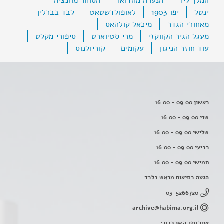
המלך ליר
הנערה מהדואר
הסוחר מוונציה
ינטל
יפו 1903
לאופולדשטאט
לבד בברלין
מאחורי הגדר
מיכאל קולהאס
מעגל הגיר הקווקזי
מרי סטיוארט
סיפורי מקלט
עוד חוזר הניגון
עקומים
קוריולנוס
ראשון 09:00 - 16:00
שני 09:00 - 16:00
שלישי 09:00 - 16:00
רביעי 09:00 - 16:00
חמישי 09:00 - 16:00
הגעה בתיאום מראש בלבד
03-5266720
archive@habima.org.il
שירותי הארכיון: