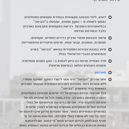
ייעוץ, ליווי והכוונה מקצועית בבחירת טקסטים ומונולוגים
(מתוך למעלה מ – 3500 מחזות, שהועלו ב"הבימה"
ובתיאטרונים השונים). רכישת הטקסטים מתבצעת בארכיון
בלבד ובפורמט מודפס.
איתור והנגשת חומרי ארכיון נדירים
(
ספרים, טקסטים,
מסמכים, תמונות, קבצי שמע, סרטים תיעודיים והיסטוריים)
סיוע בהכנת עבודות ותחקירים בנושא "הבימה" בפרט
והתיאטרון העברי והישראלי בכלל
.
חדר הצפייה מרווח ובו ניתן לצפות ב- 400 הצגות מצולמות
משנות השבעים והלאה (בתיאום מראש!)
תעריפון
אתר ארכיון "הבימה" הינו אתר לימוד ומחקר שאיננו מסחרי,
ללא מטרות רווח. הזכויות למרבית התמונות שבאתר הארכיון
נמצאות בידי תיאטרון "הבימה".
ככל שהופרו זכויות יוצרים על ידי שימוש שעשינו בתצלומים,
ההפרה נעשתה בתום לב. נודה מאוד לכל מי שיודיע לנו על
טעותנו ונתקנה מיד. אנו מכבדים את זכויותיהם של בעלי
זכויות יוצרים ומשקיעים מאמצים באיתורם לצורך שימוש
בחומרים המופיעים באתר, אשר הזכויות עליהן אינן ידועות על
ידנו. כל עוד לא אותרו בעלי הזכויות, השימוש נעשה על פי
סעיף 27א לחוק זכויות יוצרים תשס"ח-2007. אם לדעתכם
נפגעה זכותכם כבעלים של זכויות יוצרים בחומר המופיע באתר