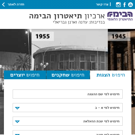
חזרה לאתר
צרו קשר
ארכיון
תיאטרון הבימה
בנדיבות: עדנה וארנן גבריאלי
חיפוש
הצגות
חיפוש
שחקנים
חיפוש
יוצרים
חיפוש לפי שם ההצגה
חיפוש לפי א - ב
חיפוש לפי א - ב
חיפוש לפי שנת ההעלאה
חיפוש לפי שנת ההעלאה
חיפוש לפי סוגה
חיפוש לפי סוגה