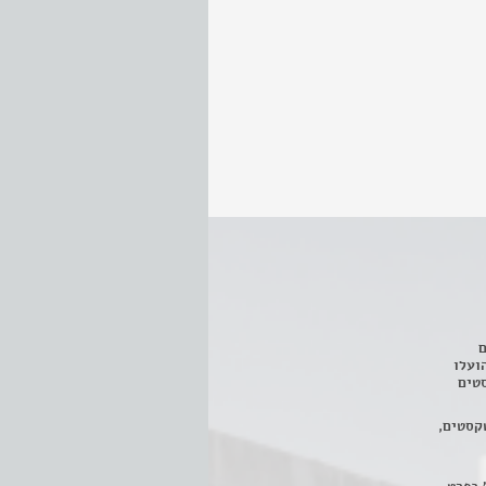
ם
3 מחזות, שהועלו
טים
קסטים,