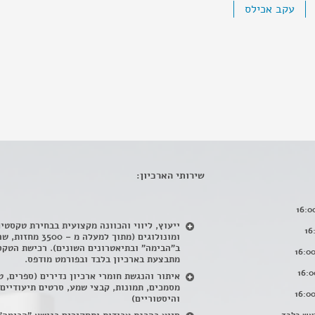
עקב אכילס
שירותי הארכיון:
ייעוץ, ליווי והכוונה מקצועית בבחירת טקסטי
ומונולוגים (מתוך למעלה מ – 500
ב"הבימה" ובתיאטרונים השונים). רכישת הטקס
מתבצעת בארכיון בלבד ובפורמט מודפס.
איתור והנגשת חומרי ארכיון נדירים
(
ספרים, ט
מסמכים, תמונות, קבצי שמע, סרטים תיעודיים
והיסטוריים)