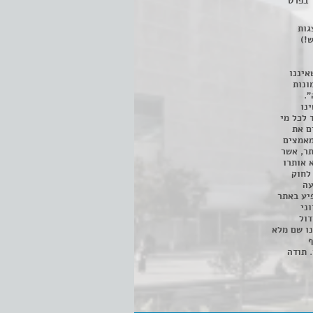
 בפרט
 ניתן לצפות ב- 400 הצגות
!)
איננו
ונות
".
נו
 לכל מי
ם את
מאמצים
תר, אשר
א אותרו
ת, השימוש נעשה על פי סעיף 27א לחוק
נפגעה
יע באתר
ני
דול
ו שם מלא
ף
 תודה