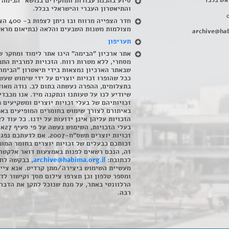
אש בלבד
סיוע בהכנת עבודות ותחקירים בנושא "הבימה"
והתיאטרון העברי והישראלי בכלל
.
חדר הצפייה מרווח ובו
מצולמות משנות השבעים והלאה (בתיאום מראש
archive@hab
תעריפון
אתר ארכיון "הבימה" הינו אתר לימוד ומחקר ש
מסחרי, ללא מטרות רווח. הזכויות למרבית התמ
שבאתר הארכיון נמצאות בידי תיאטרון "הבימה
ככל שהופרו זכויות יוצרים על ידי שימוש שעשי
בתצלומים, ההפרה נעשתה בתום לב. נודה מאוד
שיודיע לנו על טעותנו ונתקנה מיד. אנו מכבדי
זכויותיהם של בעלי זכויות יוצרים ומשקיעים 
באיתורם לצורך שימוש בחומרים המופיעים בא
הזכויות עליהן אינן ידועות על ידנו. כל עוד ל
בעלי הזכויו
זכויות יוצרים תשס"ח-2007. אם לדעתכם 
זכותכם כבעלים של זכויות יוצרים בחומר המופ
זה, הנכם רשאים לפנות באמצעות דואר אלקטרו
לכתובת:
archive@habima.org.il
, בבקשה לח
מעשיית השימוש ביצירה/מתן קרדיט. אנא ציינ
ומספר טלפון וכן תצרפו צילום מסך וקישור לד
הרלוונטי באתר, על מנת שנוכל לתקן את הדבר.
רבה.