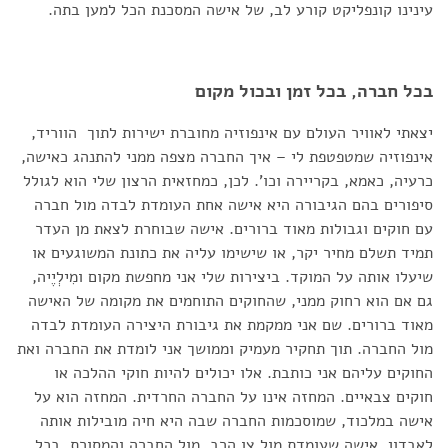
עינינו קונפליקט קורע לב, של אישה המסכנת הכל למען בתה.
בכל חברה, בכל זמן ובכול מקום
יצאתי לאוויר העולם עם אינפוזיה מחוברת ישירות לתוך הווריד,
אינפוזיה שמטפטפת לי – איך החברה מצפה ממני להתנהג כאישה,
כרעיה, כאמא, בקריירה וכו'. לכן, כמחזאית הרצון שלי הוא לגולל
סיפורים בהם הגיבורה היא אישה אחת העומדת לבדה מול חברה
עם חוקים וגבולות מאוד ברורים. אישה שבוחרת לצאת מן העדר
תמיד תשלם מחיר יקר, או שישימו עליה את כתונת המשוגעים או
שיעלו אותה על המוקד. ביצירות שלי אני מחפשת מקום ומִילְיֶיה,
גם אם הוא רחוק ממני, שהחוקים התוחמים את מקומה של האישה
מאוד ברורים. שם אני ממקמת את גיבורת היצירה העומדת לבדה
מול החברה. תוך תחקיר מעמיק וממושך אני לומדת את החברה ואת
החוקים עליהם אני כותבת. אלו יכולים להיות חוקי ההלכה או
חוקים צבאיים. המחזה אינו על החברה החרדית. המחזה הוא על
אישה במלכוד, שמוסכמות החברה שבה היא חיה מובילות אותה
לאבדון. אישה שעומדת מול צו הרב, מול החברה והמסורת. בכל