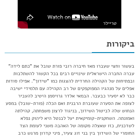
טריילר
ביקורות
בעשור וחצי שעברו מאז חיברה רובי פורת שובל את "כתם לידה"
עברה החברה הישראלית שינויים רבים בכל הקשור להשתלבות
ובפתיחות של הקהילה החרדית להצגות כמו "שידוך". אפילו סודות
אפלים על מנהגיו המפוקפקים של רב הקהילה עם תלמידי ישיבה
כבר לא יסעיר כבעבר. הבמאי אלדר גרויסמן היטיב להעביר
לצופה את הסערה שעוברת הרבנית ואם הכלה (פורת-שובל) במסע
הנחוש שלה לביטול השידוך, בניגוד לרצון משפחתה, קהילתה
ואמונתה. השחקנית-קומיקאית יעל לבנטל היא ליהוק נפלא
לשדכנית, כזו שאצלה מקומה של האהבה משני לעומת הצד
החומרי של השידוך בין בני זוג צעיר, פיני קדרון מרגש כרב