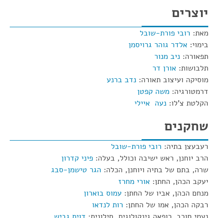
יוצרים
מאת:
רובי פורת-שובל
בימוי:
אלדר גוהר גרויסמן
תפאורה:
ניב מנור
תלבושות:
אורן דר
מוסיקה ועיצוב תאורה:
נדב ברנע
דרמטורגיה:
משה קפטן
הקלטת צ'לו:
נעה איילי
שחקנים
רעבעצן בתיה:
רובי פורת-שובל
הרב יוחנן, ראש ישיבה וכולל, בעלה:
פיני קדרון
שרה, בתם של בתיה ויוחנן, הכלה:
הגר טישמן-סבג
יעקב הכהן, החתן:
אורי מחרז
מנחם הכהן, אביו של החתן:
עמוס בוארון
רבקה הכהן, אמו של החתן:
רות לנדאו
נעמי חורב, רופאה גינקולוגית, חילונית:
דוית גביש