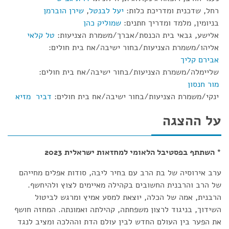
רחל, שדכנית ומדריכת כלות:
יעל לבנטל
,
שירן הוברמן
בניומין, מלמד ומדריך חתנים:
שמוליק כהן
אלישע, גבאי בית הכנסת/אברך/משמרת הצניעות:
טל קלאי
אליהו/משמרת הצניעות/בחור ישיבה/אח בית חולים:
אבירם קליך
שליימלה/משמרת הצניעות/בחור ישיבה/אח בית חולים:
מור חנסון
ינקי/משמרת הצניעות/בחור ישיבה/אח בית חולים:
דביר מזיא
על ההצגה
* השתתף בפסטיבל הלאומי למחזאות ישראלית 2023
ערב אירוסיה של בת הרב עם בחיר ליבה, סודות אפלים מחייהם
של הרב והרבנית החשובים בקהילה מאיימים לצוץ ולהיחשף.
הרבנית, אמה של הכלה, יוצאת למסע אמיץ ומרגש לביטול
השידוך, בניגוד לרצון משפחתה, קהילתה ואמונתה. המחזה חושף
את הפער בין העולם החדש לבין עולם הדת וההלכה ומציב לנגד