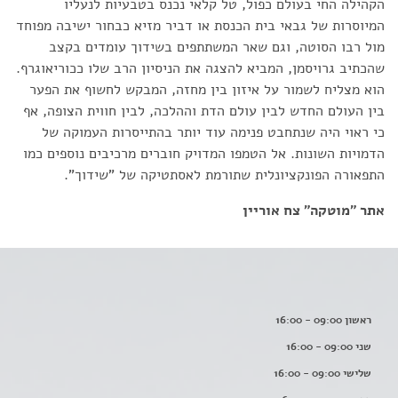
הקהילה החי בעולם כפול, טל קלאי נכנס בטבעיות לנעליו
המיוסרות של גבאי בית הכנסת או דביר מזיא כבחור ישיבה מפוחד
מול רבו הסוטה, וגם שאר המשתתפים בשידוך עומדים בקצב
שהכתיב גרויסמן, המביא להצגה את הניסיון הרב שלו ככוריאוגרף.
הוא מצליח לשמור על איזון בין מחזה, המבקש לחשוף את הפער
בין העולם החדש לבין עולם הדת וההלכה, לבין חווית הצופה, אף
כי ראוי היה שנתחבט פנימה עוד יותר בהתייסרות העמוקה של
הדמויות השונות. אל הטמפו המדויק חוברים מרכיבים נוספים כמו
התפאורה הפונקציונלית שתורמת לאסתטיקה של "שידוך".
אתר "מוטקה"
צח אוריין
ראשון 09:00 - 16:00
שני 09:00 - 16:00
שלישי 09:00 - 16:00