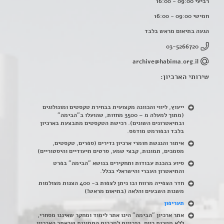
רביעי 09:00 - 16:00
חמישי 09:00 - 16:00
הגעה בתיאום מראש בלבד
03-5266720
archive@habima.org.il
שירותי הארכיון:
ייעוץ, ליווי והכוונה מקצועית בבחירת טקסטים ומונולוגים
(מתוך למעלה מ – 3500 מחזות, שהועלו ב"הבימה"
ובתיאטרונים השונים). רכישת הטקסטים מתבצעת בארכיון
בלבד ובפורמט מודפס.
איתור והנגשת חומרי ארכיון נדירים
(
ספרים, טקסטים,
מסמכים, תמונות, קבצי שמע, סרטים תיעודיים והיסטוריים)
סיוע בהכנת עבודות ותחקירים בנושא "הבימה" בפרט
והתיאטרון העברי והישראלי בכלל
.
חדר הצפייה מרווח ובו ניתן לצפות ב- 400 הצגות מצולמות
משנות השבעים והלאה (בתיאום מראש!)
תעריפון
אתר ארכיון "הבימה" הינו אתר לימוד ומחקר שאיננו מסחרי,
ללא מטרות רווח. הזכויות למרבית התמונות שבאתר הארכיון