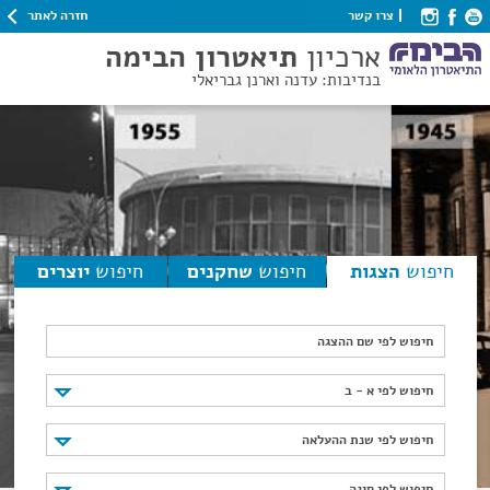
חזרה לאתר
צרו קשר
ארכיון
תיאטרון הבימה
בנדיבות: עדנה וארנן גבריאלי
חיפוש
הצגות
חיפוש
שחקנים
חיפוש
יוצרים
חיפוש לפי שם ההצגה
חיפוש לפי א - ב
חיפוש לפי א - ב
חיפוש לפי שנת ההעלאה
חיפוש לפי שנת ההעלאה
חיפוש לפי סוגה
חיפוש לפי סוגה