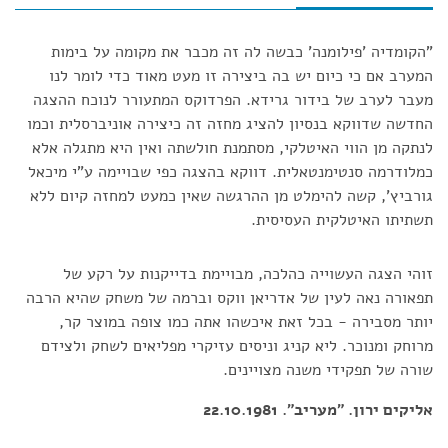
"הקומדיה 'פילומנה' כבשה לה זה מכבר את מקומה על בימות
המערב אם כי כיום יש בה ביצירה זו מעט מאוד כדי לומר לנו
מעבר לערב של בידור גרידא. הפרדוקס המתעורר לנוכח ההצגה
החדשה שדווקא בנסיון להציג מחזה זה כיצירה אוניברסלית וכמו
לנתקה מן הווי האיטלקי, מסתמנת חולשתה ואין היא מתגלה אלא
כמלודרמה סנטימנטאלית. דווקא בהצגה כפי שבויימה ע"י מיכאל
גורביץ', קשה להימלט מן ההרגשה שאין כמעט למחזה קיום ללא
תשתיתו האיטלקית העסיסית.
זוהי הצגה העשוייה כהלכה, מבויימת בדייקנות על רקע של
תפאורה נאה לעין של אדריאן ווקס וברמה של משחק שהיא הרבה
יותר מסבירה - בכל זאת איכשהו אתה כמו צופה במוצר קר,
מרוחק ומנוכר. ליא קניג וניסים עזיקרי מפליאים לשחק ולצידם
שורה של תפקידי משנה מצויינים.
אליקים ירון. "מעריב". 22.10.1981