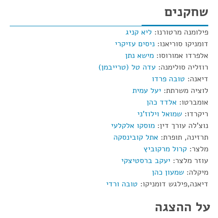
שחקנים
פילומנה מרטורנו:
ליא קניג
דומניקו סוריאנו:
ניסים עזיקרי
אלפרדו אמורוסו:
מישא נתן
רוזליה סולימנה:
עדה טל (טרייבמן)
דיאנה:
טובה פרדו
לוציה משרתת:
יעל עמית
אומברטו:
אלדד כהן
ריקרדו:
שמואל וילוז'ני
נוצ'לה עורך דין:
מוסקו אלקלעי
תרזינה, תופרת:
אתל קובינסקה
מלצר:
קרול מרקוביץ
עוזר מלצר:
יעקב ברסטיצקי
מיקלה:
שמעון כהן
דיאנה,פילגש דומניקו:
טובה ורדי
על ההצגה