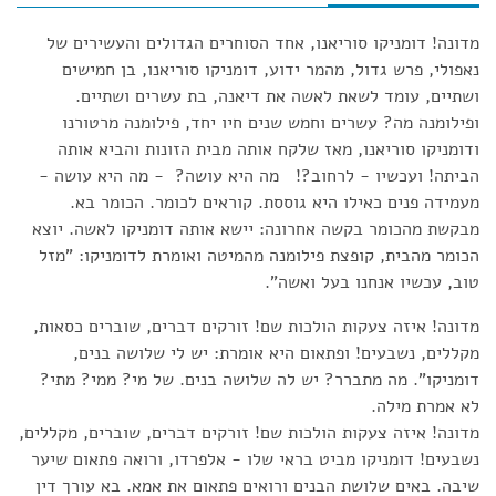
מדונה! דומניקו סוריאנו, אחד הסוחרים הגדולים והעשירים של
נאפולי, פרש גדול, מהמר ידוע, דומניקו סוריאנו, בן חמישים
ושתיים, עומד לשאת לאשה את דיאנה, בת עשרים ושתיים.
ופילומנה מה? עשרים וחמש שנים חיו יחד, פילומנה מרטורנו
ודומניקו סוריאנו, מאז שלקח אותה מבית הזונות והביא אותה
הביתה! ועכשיו - לרחוב?! מה היא עושה? - מה היא עושה -
מעמידה פנים כאילו היא גוססת. קוראים לכומר. הכומר בא.
מבקשת מהכומר בקשה אחרונה: יישא אותה דומניקו לאשה. יוצא
הכומר מהבית, קופצת פילומנה מהמיטה ואומרת לדומניקו: "מזל
טוב, עכשיו אנחנו בעל ואשה".
מדונה! איזה צעקות הולכות שם! זורקים דברים, שוברים כסאות,
מקללים, נשבעים! ופתאום היא אומרת: יש לי שלושה בנים,
דומניקו". מה מתברר? יש לה שלושה בנים. של מי? ממי? מתי?
לא אמרת מילה.
מדונה! איזה צעקות הולכות שם! זורקים דברים, שוברים, מקללים,
נשבעים! דומניקו מביט בראי שלו - אלפרדו, ורואה פתאום שיער
שיבה. באים שלושת הבנים ורואים פתאום את אמא. בא עורך דין