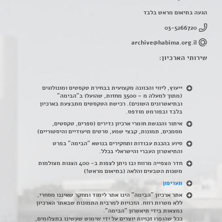
הגעה בתיאום מראש בלבד
03-5266720
archive@habima.org.il
שירותי הארכיון:
ייעוץ, ליווי והכוונה מקצועית בבחירת טקסטים ומונולוגים
(מתוך למעלה מ – 3500 מחזות, שהועלו ב"הבימה"
ובתיאטרונים השונים). רכישת הטקסטים מתבצעת בארכיון
בלבד ובפורמט מודפס.
איתור והנגשת חומרי ארכיון נדירים
(
ספרים, טקסטים,
מסמכים, תמונות, קבצי שמע, סרטים תיעודיים והיסטוריים)
סיוע בהכנת עבודות ותחקירים בנושא "הבימה" בפרט
והתיאטרון העברי והישראלי בכלל
.
חדר הצפייה מרווח ובו ניתן לצפות ב- 400 הצגות מצולמות
משנות השבעים והלאה (בתיאום מראש!)
תעריפון
אתר ארכיון "הבימה" הינו אתר לימוד ומחקר שאיננו מסחרי,
ללא מטרות רווח. הזכויות למרבית התמונות שבאתר הארכיון
נמצאות בידי תיאטרון "הבימה".
ככל שהופרו זכויות יוצרים על ידי שימוש שעשינו בתצלומים,