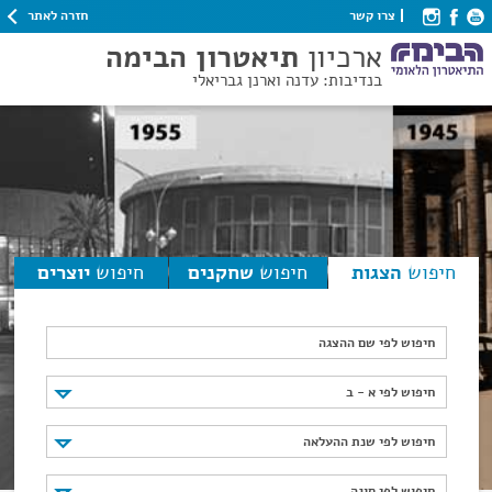
חזרה לאתר
צרו קשר
ארכיון
תיאטרון הבימה
בנדיבות: עדנה וארנן גבריאלי
חיפוש
הצגות
חיפוש
שחקנים
חיפוש
יוצרים
חיפוש לפי שם ההצגה
חיפוש לפי א - ב
חיפוש לפי א - ב
חיפוש לפי שנת ההעלאה
חיפוש לפי שנת ההעלאה
חיפוש לפי סוגה
חיפוש לפי סוגה