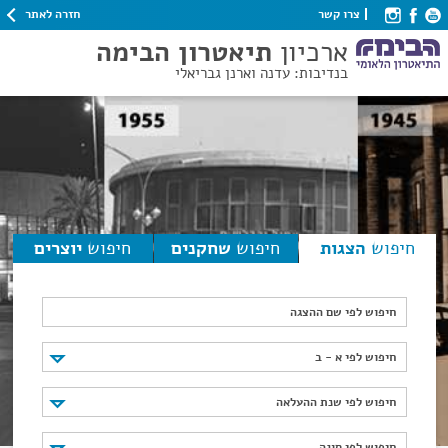
חזרה לאתר
צרו קשר
ארכיון
תיאטרון הבימה
בנדיבות: עדנה וארנן גבריאלי
חיפוש
הצגות
חיפוש
שחקנים
חיפוש
יוצרים
חיפוש לפי שם ההצגה
חיפוש לפי א - ב
חיפוש לפי א - ב
חיפוש לפי שנת ההעלאה
חיפוש לפי שנת ההעלאה
חיפוש לפי סוגה
חיפוש לפי סוגה