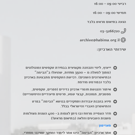
רביעי 09:00 - 16:00
חמישי 09:00 - 16:00
הגעה בתיאום מראש בלבד
03-5266720
archive@habima.org.il
שירותי הארכיון:
ייעוץ, ליווי והכוונה מקצועית בבחירת טקסטים ומונולוגים
(מתוך למעלה מ – 3500 מחזות, שהועלו ב"הבימה"
ובתיאטרונים השונים). רכישת הטקסטים מתבצעת בארכיון
בלבד ובפורמט מודפס.
איתור והנגשת חומרי ארכיון נדירים
(
ספרים, טקסטים,
מסמכים, תמונות, קבצי שמע, סרטים תיעודיים והיסטוריים)
סיוע בהכנת עבודות ותחקירים בנושא "הבימה" בפרט
והתיאטרון העברי והישראלי בכלל
.
חדר הצפייה מרווח ובו ניתן לצפות ב- 400 הצגות מצולמות
משנות השבעים והלאה (בתיאום מראש!)
תעריפון
אתר ארכיון "הבימה" הינו אתר לימוד ומחקר שאיננו מסחרי,