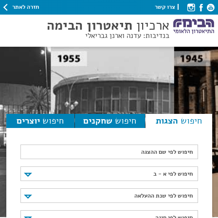
חזרה לאתר
צרו קשר
ארכיון
תיאטרון הבימה
בנדיבות: עדנה וארנן גבריאלי
חיפוש
הצגות
חיפוש
שחקנים
חיפוש
יוצרים
חיפוש לפי שם ההצגה
חיפוש לפי א - ב
חיפוש לפי א - ב
חיפוש לפי שנת ההעלאה
חיפוש לפי שנת ההעלאה
חיפוש לפי סוגה
חיפוש לפי סוגה