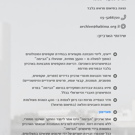
הגעה בתיאום מראש בלבד
03-5266720
archive@habima.org.il
שירותי הארכיון:
ייעוץ, ליווי והכוונה מקצועית בבחירת טקסטים ומונולוגים
(מתוך למעלה מ – 3500 מחזות, שהועלו ב"הבימה"
ובתיאטרונים השונים). רכישת הטקסטים מתבצעת בארכיון
בלבד ובפורמט מודפס.
איתור והנגשת חומרי ארכיון נדירים
(
ספרים, טקסטים,
מסמכים, תמונות, קבצי שמע, סרטים תיעודיים והיסטוריים)
סיוע בהכנת עבודות ותחקירים בנושא "הבימה" בפרט
והתיאטרון העברי והישראלי בכלל
.
חדר הצפייה מרווח ובו ניתן לצפות ב- 400 הצגות מצולמות
משנות השבעים והלאה (בתיאום מראש!)
תעריפון
אתר ארכיון "הבימה" הינו אתר לימוד ומחקר שאיננו מסחרי,
ללא מטרות רווח. הזכויות למרבית התמונות שבאתר הארכיון
נמצאות בידי תיאטרון "הבימה".
ככל שהופרו זכויות יוצרים על ידי שימוש שעשינו בתצלומים,