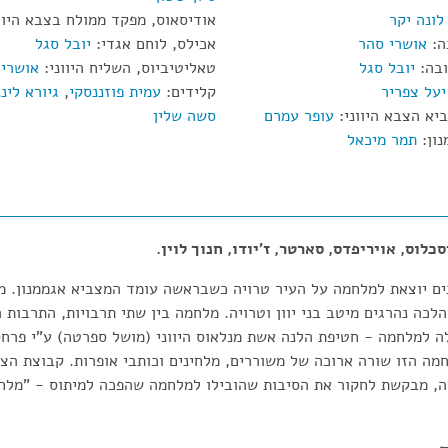
לונה יקר
אודיסאוס, מפקד ממולח בצבא היוו
ה:
אושרי סהר
אכילס, לוחם אגדי:
יובל סגל
יובל סגל
טאליטיביוס, השליח היווני:
אושרי 
יעל צפריר
קלידים:
עמית פוזננסקי
,
גיורא לינ
ביא הצבא היווני:
עופר עמרם
סשה שלין
ון:
תמר מיכאל
כלוס, אויריפדס, סארטר, ז'יודו, חנוך לוין.
נים יוצאת למלחמה על העיר טרויה כשבראשה עומד המצביא אגממנון. 
לכה נהרגים מיטב בני יוון וטרויה. מלחמה בין שתי תרבויות, התרבות 
ה למלחמה - חטיפת הלנה אשת מנלאוס היווני (מושל ספרטה) ע"י פרחס
מה הזו שורה ארוכה של משוררים, מלחינים וכותבי אופרות. קבוצת הצ
ה, מבקשת לחקור את הסיבות שהובילו למלחמה שהפכה למיתוס - "מלחמ