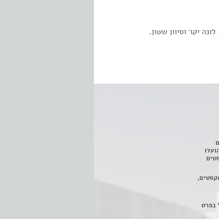
ונה יקר וסיוון ששון.
ם
3 מחזות, שהועלו
טים
קסטים,
 בפרט