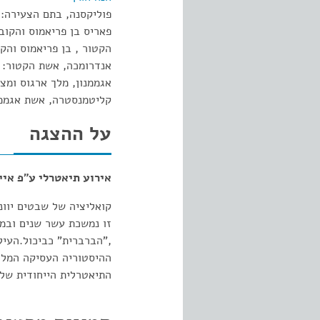
פוליקסנה, בתם הצעירה:
פאריס בן פריאמוס והקוב
הקטור , בן פריאמוס והקובה:
אנדרומכה, אשת הקטור:
אגממנון, מלך ארגוס ומצ
קליטמנסטרה, אשת אגממנ
על ההצגה
אירוע תיאטרלי ע"פ אייס
קואליציה של שבטים יוו
זו נמשכת עשר שנים ובמה
,"הברברית" כביכול.העיל
ההיסטוריה העסיקה המלח
התיאטרלית הייחודית של