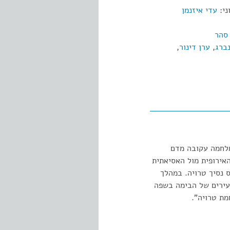
ני:
עדי איזנמן
סהר
נברג
,
ערן דינור
,
מלחמה עקובה מדם
האירופית מול האסיאתית
 נסיך טרויה. במהלך
עירים של הבימה בשפה
ת טרויה".