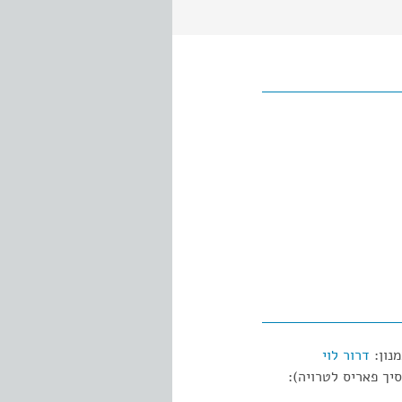
נון:
דרור לוי
יך פאריס לטרויה):