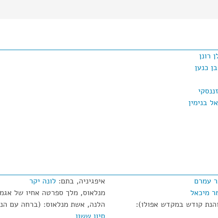
ן רונן
בן כנען
ננסקי
אל בנימין
ר עמרם
איפגיניה, בתם:
לונה יקר
ר מיכאל
מנלאוס, מלך ספרטה אחיו של אגממ
הנת קודש במקדש אפולו):
הלנה, אשת מנלאוס: (ברחה עם הנס
סיון ששון