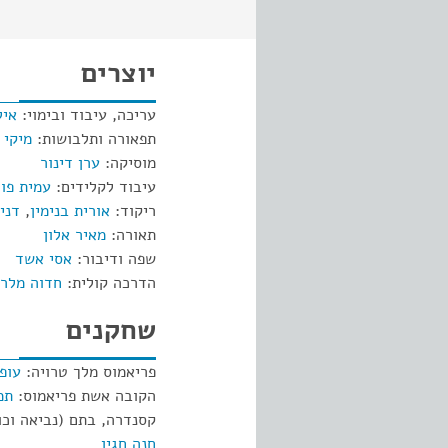
יוצרים
עריכה, עיבוד ובימוי:
איל
תפאורה ותלבושות:
מיקי 
מוסיקה:
ערן דינור
עיבוד לקלידים:
עמית פוז
ריקוד:
אורית בנימין
,
דני
תאורה:
מאיר אלון
שפה ודיבור:
אסי אשד
הדרכה קולית:
חדוה מלר
שחקנים
פריאמוס מלך טרויה:
עופ
הקובה אשת פריאמוס:
תמ
קסנדרה, בתם (נביאה וכו
חנה חגין