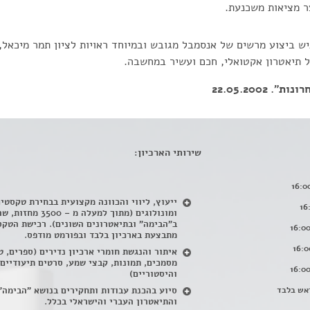
ר מציאות משכנעת.
ש ביצוע מרשים של אנסמבל מגובש ובמיוחד ראויות לציון תמר מיכאל, ל
ל תיאטרון אקטואלי, חכם ועשיר במחשבה.
 22.05.2002
שירותי הארכיון:
ייעוץ, ליווי והכוונה מקצועית בבחירת טקסטי
ומונולוגים (מתוך למעלה מ – 500
ב"הבימה" ובתיאטרונים השונים). רכישת הטקס
מתבצעת בארכיון בלבד ובפורמט מודפס.
איתור והנגשת חומרי ארכיון נדירים
(
ספרים, ט
מסמכים, תמונות, קבצי שמע, סרטים תיעודיים
והיסטוריים)
אש בלבד
סיוע בהכנת עבודות ותחקירים בנושא "הבימה"
והתיאטרון העברי והישראלי בכלל
.