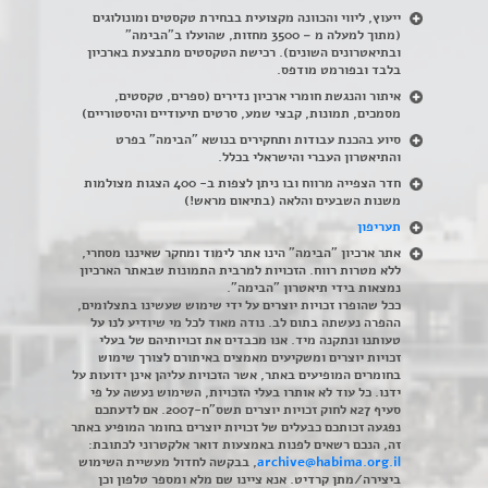
ייעוץ, ליווי והכוונה מקצועית בבחירת טקסטים ומונולוגים
(מתוך למעלה מ – 3500 מחזות, שהועלו ב"הבימה"
ובתיאטרונים השונים). רכישת הטקסטים מתבצעת בארכיון
בלבד ובפורמט מודפס.
איתור והנגשת חומרי ארכיון נדירים
(
ספרים, טקסטים,
מסמכים, תמונות, קבצי שמע, סרטים תיעודיים והיסטוריים)
סיוע בהכנת עבודות ותחקירים בנושא "הבימה" בפרט
והתיאטרון העברי והישראלי בכלל
.
חדר הצפייה מרווח ובו ניתן לצפות ב- 400 הצגות מצולמות
משנות השבעים והלאה (בתיאום מראש!)
תעריפון
אתר ארכיון "הבימה" הינו אתר לימוד ומחקר שאיננו מסחרי,
ללא מטרות רווח. הזכויות למרבית התמונות שבאתר הארכיון
נמצאות בידי תיאטרון "הבימה".
ככל שהופרו זכויות יוצרים על ידי שימוש שעשינו בתצלומים,
ההפרה נעשתה בתום לב. נודה מאוד לכל מי שיודיע לנו על
טעותנו ונתקנה מיד. אנו מכבדים את זכויותיהם של בעלי
זכויות יוצרים ומשקיעים מאמצים באיתורם לצורך שימוש
בחומרים המופיעים באתר, אשר הזכויות עליהן אינן ידועות על
ידנו. כל עוד לא אותרו בעלי הזכויות, השימוש נעשה על פי
סעיף 27א לחוק זכויות יוצרים תשס"ח-2007. אם לדעתכם
נפגעה זכותכם כבעלים של זכויות יוצרים בחומר המופיע באתר
זה, הנכם רשאים לפנות באמצעות דואר אלקטרוני לכתובת:
archive@habima.org.il
, בבקשה לחדול מעשיית השימוש
ביצירה/מתן קרדיט. אנא ציינו שם מלא ומספר טלפון וכן