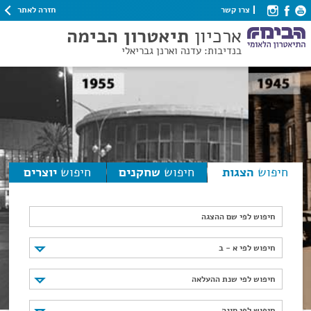
חזרה לאתר
צרו קשר
ארכיון
תיאטרון הבימה
בנדיבות: עדנה וארנן גבריאלי
חיפוש
הצגות
חיפוש
שחקנים
חיפוש
יוצרים
חיפוש לפי שם ההצגה
חיפוש לפי א - ב
חיפוש לפי א - ב
חיפוש לפי שנת ההעלאה
חיפוש לפי שנת ההעלאה
חיפוש לפי סוגה
חיפוש לפי סוגה