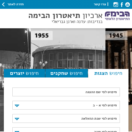
חזרה לאתר
צרו קשר
ארכיון
תיאטרון הבימה
בנדיבות: עדנה וארנן גבריאלי
חיפוש
הצגות
חיפוש
שחקנים
חיפוש
יוצרים
חיפוש לפי שם ההצגה
חיפוש לפי א - ב
חיפוש לפי א - ב
חיפוש לפי שנת ההעלאה
חיפוש לפי שנת ההעלאה
חיפוש לפי סוגה
חיפוש לפי סוגה