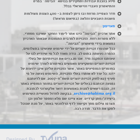
סיוע בהכנת עבודות ותחקירים בנושא "הבימה" בפרט
והתיאטרון העברי והישראלי בכלל
.
חדר הצפייה מרווח ובו ניתן לצפות ב- 400 הצגות מצולמות
משנות השבעים והלאה (בתיאום מראש!)
תעריפון
אתר ארכיון "הבימה" הינו אתר לימוד ומחקר שאיננו מסחרי,
ללא מטרות רווח. הזכויות למרבית התמונות שבאתר הארכיון
נמצאות בידי תיאטרון "הבימה".
ככל שהופרו זכויות יוצרים על ידי שימוש שעשינו בתצלומים,
ההפרה נעשתה בתום לב. נודה מאוד לכל מי שיודיע לנו על
טעותנו ונתקנה מיד. אנו מכבדים את זכויותיהם של בעלי
זכויות יוצרים ומשקיעים מאמצים באיתורם לצורך שימוש
בחומרים המופיעים באתר, אשר הזכויות עליהן אינן ידועות על
ידנו. כל עוד לא אותרו בעלי הזכויות, השימוש נעשה על פי
סעיף 27א לחוק זכויות יוצרים תשס"ח-2007. אם לדעתכם
נפגעה זכותכם כבעלים של זכויות יוצרים בחומר המופיע באתר
זה, הנכם רשאים לפנות באמצעות דואר אלקטרוני לכתובת:
archive@habima.org.il
, בבקשה לחדול מעשיית השימוש
ביצירה/מתן קרדיט. אנא ציינו שם מלא ומספר טלפון וכן
תצרפו צילום מסך וקישור לדף הרלוונטי באתר, על מנת שנוכל
לתקן את הדבר. תודה רבה.
Designed By