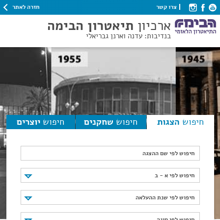
חזרה לאתר
צרו קשר
ארכיון
תיאטרון הבימה
בנדיבות: עדנה וארנן גבריאלי
חיפוש
הצגות
חיפוש
שחקנים
חיפוש
יוצרים
חיפוש לפי שם ההצגה
חיפוש לפי א - ב
חיפוש לפי א - ב
חיפוש לפי שנת ההעלאה
חיפוש לפי שנת ההעלאה
חיפוש לפי סוגה
חיפוש לפי סוגה