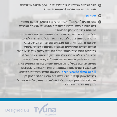
חדר הצפייה מרווח ובו ניתן לצפות ב- 400 הצגות מצולמות
משנות השבעים והלאה (בתיאום מראש!)
תעריפון
אתר ארכיון "הבימה" הינו אתר לימוד ומחקר שאיננו מסחרי,
ללא מטרות רווח. הזכויות למרבית התמונות שבאתר הארכיון
נמצאות בידי תיאטרון "הבימה".
ככל שהופרו זכויות יוצרים על ידי שימוש שעשינו בתצלומים,
ההפרה נעשתה בתום לב. נודה מאוד לכל מי שיודיע לנו על
טעותנו ונתקנה מיד. אנו מכבדים את זכויותיהם של בעלי
זכויות יוצרים ומשקיעים מאמצים באיתורם לצורך שימוש
בחומרים המופיעים באתר, אשר הזכויות עליהן אינן ידועות על
ידנו. כל עוד לא אותרו בעלי הזכויות, השימוש נעשה על פי
סעיף 27א לחוק זכויות יוצרים תשס"ח-2007. אם לדעתכם
נפגעה זכותכם כבעלים של זכויות יוצרים בחומר המופיע באתר
זה, הנכם רשאים לפנות באמצעות דואר אלקטרוני לכתובת:
archive@habima.org.il
, בבקשה לחדול מעשיית השימוש
ביצירה/מתן קרדיט. אנא ציינו שם מלא ומספר טלפון וכן
תצרפו צילום מסך וקישור לדף הרלוונטי באתר, על מנת שנוכל
לתקן את הדבר. תודה רבה.
Designed By