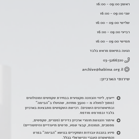
ראשון 09:00 - 16:00
שני 09:00 - 16:00
שלישי 09:00 - 16:00
רביעי 09:00 - 16:00
חמישי 09:00 - 16:00
הגעה בתיאום מראש בלבד
03-5266720
archive@habima.org.il
שירותי הארכיון:
ייעוץ, ליווי והכוונה מקצועית בבחירת טקסטים ומונולוגים
(מתוך למעלה מ – 3500 מחזות, שהועלו ב"הבימה"
ובתיאטרונים השונים). רכישת הטקסטים מתבצעת בארכיון
בלבד ובפורמט מודפס.
איתור והנגשת חומרי ארכיון נדירים
(
ספרים, טקסטים,
מסמכים, תמונות, קבצי שמע, סרטים תיעודיים והיסטוריים)
סיוע בהכנת עבודות ותחקירים בנושא "הבימה" בפרט
והתיאטרון העברי והישראלי בכלל
.