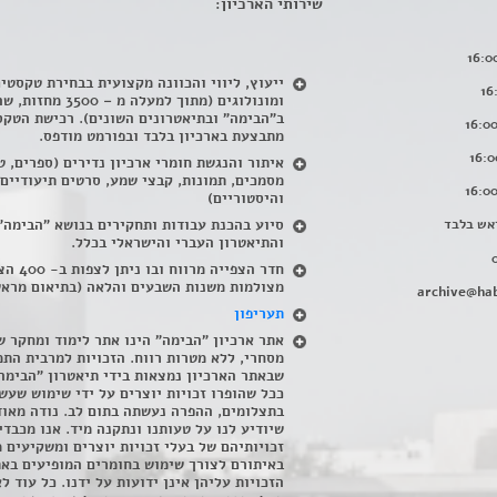
שירותי הארכיון:
ייעוץ, ליווי והכוונה מקצועית בבחירת טקסטי
ומונולוגים (מתוך למעלה מ – 500
ב"הבימה" ובתיאטרונים השונים). רכישת הטקס
מתבצעת בארכיון בלבד ובפורמט מודפס.
איתור והנגשת חומרי ארכיון נדירים
(
ספרים, ט
מסמכים, תמונות, קבצי שמע, סרטים תיעודיים
והיסטוריים)
אש בלבד
סיוע בהכנת עבודות ותחקירים בנושא "הבימה"
והתיאטרון העברי והישראלי בכלל
.
חדר הצפייה מרווח ובו
מצולמות משנות השבעים והלאה (בתיאום מראש
archive@hab
תעריפון
אתר ארכיון "הבימה" הינו אתר לימוד ומחקר ש
מסחרי, ללא מטרות רווח. הזכויות למרבית התמ
שבאתר הארכיון נמצאות בידי תיאטרון "הבימה
ככל שהופרו זכויות יוצרים על ידי שימוש שעשי
בתצלומים, ההפרה נעשתה בתום לב. נודה מאוד
שיודיע לנו על טעותנו ונתקנה מיד. אנו מכבדי
זכויותיהם של בעלי זכויות יוצרים ומשקיעים 
באיתורם לצורך שימוש בחומרים המופיעים בא
הזכויות עליהן אינן ידועות על ידנו. כל עוד ל