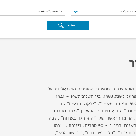
נת ההעלאה
חיפוש לפי סוגה
ת ההעלאה
חיפוש לפי סוגה
חפש
ר
 ואיש ציבור. מחשובי הסופרים הישראליים של
העת החדשה. חתן פרס ישראל לשנת 1988. בין השנים 1947 - 1941
פרותית ב"משמר", "ילקוט הרעים" . ב -
 "במחנה". קובץ סיפוריו הראשון "נשים מחכות
בחוץ" פורסם בשנת 1952. הרומן הראשון שלו "הוא הלך בשדות" , זכה
בפרס אוסישקין. במהלך השנים כתב כ - 50 ספרים. ביניהם : "במו
גדות לוד", "מלך בשר ודם", "כבשת הרש",