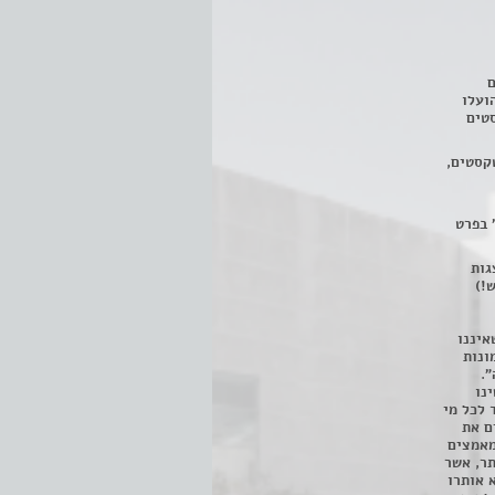
ם
3 מחזות, שהועלו
טים
קסטים,
 בפרט
 ניתן לצפות ב- 400 הצגות
!)
איננו
ונות
".
נו
 לכל מי
ם את
מאמצים
תר, אשר
א אותרו