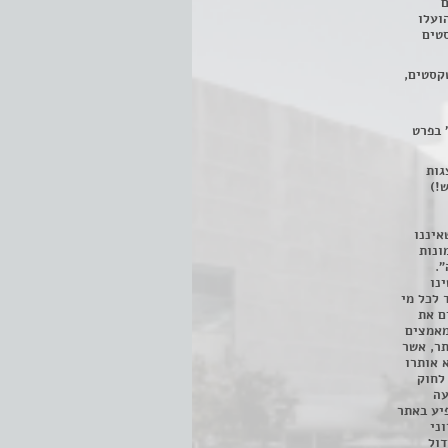
ם
3 מחזות, שהועלו
טים
קסטים,
 בפרט
 ניתן לצפות ב- 400 הצגות
!)
איננו
ונות
".
נו
 לכל מי
ם את
מאמצים
תר, אשר
א אותרו
ת, השימוש נעשה על פי סעיף 27א לחוק
נפגעה
יע באתר
ני
דול