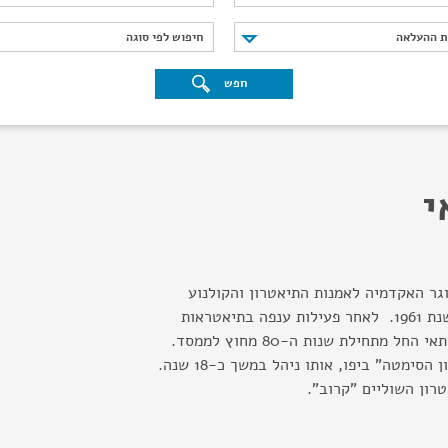
נת ההעלאה
חיפוש לפי סוגה
ת ההעלאה
חיפוש לפי סוגה
חפש
י
וגר האקדמיה לאמנות התיאטרון והקולנוע
בבוקרשט. עלה ארצה בשנת 1961. לאחר פעילות ענפה בתיאטראות
הממסדיים, פועל ויוצר ניתאי החל מתחילת שנות ה-80 מחוץ לממסד.
ב-1982 ייסד את "תיאטרון הסימטה" ביפו, אותו ניהל במשך כ-18 שנה.