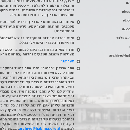
ייעוץ, ליווי והכוונה מקצועית בבחירת טקסטי
ומונולוגים (מתוך למעלה מ – 500
ב"הבימה" ובתיאטרונים השונים). רכישת הטקס
מתבצעת בארכיון בלבד ובפורמט מודפס.
איתור והנגשת חומרי ארכיון נדירים
(
ספרים, ט
מסמכים, תמונות, קבצי שמע, סרטים תיעודיים
והיסטוריים)
אש בלבד
סיוע בהכנת עבודות ותחקירים בנושא "הבימה"
והתיאטרון העברי והישראלי בכלל
.
חדר הצפייה מרווח ובו
מצולמות משנות השבעים והלאה (בתיאום מראש
archive@hab
תעריפון
אתר ארכיון "הבימה" הינו אתר לימוד ומחקר ש
מסחרי, ללא מטרות רווח. הזכויות למרבית התמ
שבאתר הארכיון נמצאות בידי תיאטרון "הבימה
ככל שהופרו זכויות יוצרים על ידי שימוש שעשי
בתצלומים, ההפרה נעשתה בתום לב. נודה מאוד
שיודיע לנו על טעותנו ונתקנה מיד. אנו מכבדי
זכויותיהם של בעלי זכויות יוצרים ומשקיעים 
באיתורם לצורך שימוש בחומרים המופיעים בא
הזכויות עליהן אינן ידועות על ידנו. כל עוד ל
בעלי הזכויו
זכויות יוצרים תשס"ח-2007. אם לדעתכם 
זכותכם כבעלים של זכויות יוצרים בחומר המופ
זה, הנכם רשאים לפנות באמצעות דואר אלקטרו
לכתובת:
archive@habima.org.il
, בבקשה לח