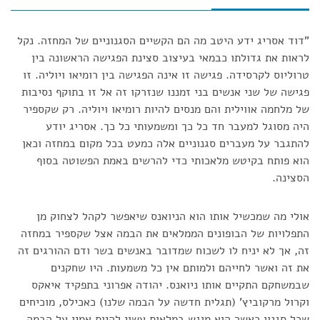
"דוד אסריג ידע היטב מה הם הקשיים הסגנוניים של המחזה. נקל
לראות את גדולתו כבמאי בעיצוב סצינת הפגישה הראשונה בין
טרוליוס לקרסידה. פגישה זו אינה הפגישה בין רומיאו ויוליה. זו
פגישה של שני אנשים בני זמננו שנזרקו זה אל זו בתוקף נסיבות
של מלחמה אווילית והם מנסים להיות רומיאו ויוליה. רק שקספיר
היה מסוגל למעבר חד כל כך ומשמעותי כל כך. אסריג יודע
להתגבר על מעברים סגנוניים אלה כמעט בכל מקום במחזה וכאן
הוא פותח בקיטש מלאכותי כדי להרשים באמת הפשוטה בסוף
הסצינה.
אולי מה שמכשיל אותו הוא הניואנס שיאפשר לקהל לצחוק מן
התפלויות של הבופונים הממלאים את הבמה אצל שקספיר במחזה
זה, אך לא יניח לו לשכוח שמדובר באנשים בשר ודם ההורגים זה
את זה ואשר לחייהם ולמותם אין כל משמעות. היו שחקנים
שבמשחקם התקיים אותו ניואנס. יהודה אפרוני בתפקיד איאקס
וקרול מרקוביץ' (תגלית חדשה על הבמה שלנו) כאכילס, מוכיחים
שכל סגנון כאשר הוא מוגש במלאות עשוי להיות אמין על הבמה.