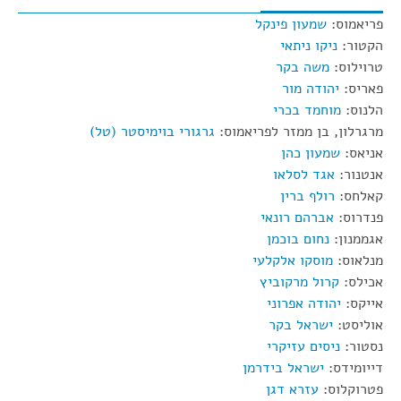
פריאמוס:
שמעון פינקל
הקטור:
ניקו ניתאי
טרוילוס:
משה בקר
פאריס:
יהודה מור
הלנוס:
מוחמד בכרי
מרגרלון, בן ממזר לפריאמוס:
גרגורי בוימיסטר (טל)
אניאס:
שמעון כהן
אנטנור:
אגד לסלאו
קאלחס:
רולף ברין
פנדרוס:
אברהם רונאי
אגממנון:
נחום בוכמן
מנלאוס:
מוסקו אלקלעי
אכילס:
קרול מרקוביץ
אייקס:
יהודה אפרוני
אוליסט:
ישראל בקר
נסטור:
ניסים עזיקרי
דייומידס:
ישראל בידרמן
פטרוקלוס:
עזרא דגן