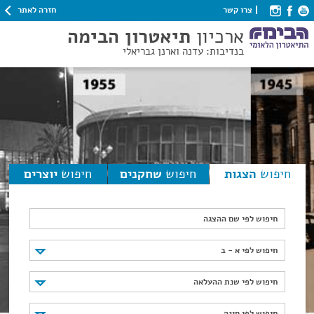
חזרה לאתר
צרו קשר
ארכיון
תיאטרון הבימה
בנדיבות: עדנה וארנן גבריאלי
חיפוש
הצגות
חיפוש
שחקנים
חיפוש
יוצרים
חיפוש לפי שם ההצגה
חיפוש לפי א - ב
חיפוש לפי א - ב
חיפוש לפי שנת ההעלאה
חיפוש לפי שנת ההעלאה
חיפוש לפי סוגה
חיפוש לפי סוגה