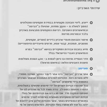
archive@habima.org.il
שירותי הארכיון:
ייעוץ, ליווי והכוונה מקצועית בבחירת טקסטים ומונולוגים
(מתוך למעלה מ – 3500 מחזות, שהועלו ב"הבימה"
ובתיאטרונים השונים). רכישת הטקסטים מתבצעת בארכיון
בלבד ובפורמט מודפס.
איתור והנגשת חומרי ארכיון נדירים
(
ספרים, טקסטים,
מסמכים, תמונות, קבצי שמע, סרטים תיעודיים והיסטוריים)
סיוע בהכנת עבודות ותחקירים בנושא "הבימה" בפרט
והתיאטרון העברי והישראלי בכלל
.
חדר הצפייה מרווח ובו ניתן לצפות ב- 400 הצגות מצולמות
משנות השבעים והלאה (בתיאום מראש!)
תעריפון
אתר ארכיון "הבימה" הינו אתר לימוד ומחקר שאיננו מסחרי,
ללא מטרות רווח. הזכויות למרבית התמונות שבאתר הארכיון
נמצאות בידי תיאטרון "הבימה".
ככל שהופרו זכויות יוצרים על ידי שימוש שעשינו בתצלומים,
ההפרה נעשתה בתום לב. נודה מאוד לכל מי שיודיע לנו על
טעותנו ונתקנה מיד. אנו מכבדים את זכויותיהם של בעלי
זכויות יוצרים ומשקיעים מאמצים באיתורם לצורך שימוש
בחומרים המופיעים באתר, אשר הזכויות עליהן אינן ידועות על
ידנו. כל עוד לא אותרו בעלי הזכויות, השימוש נעשה על פי