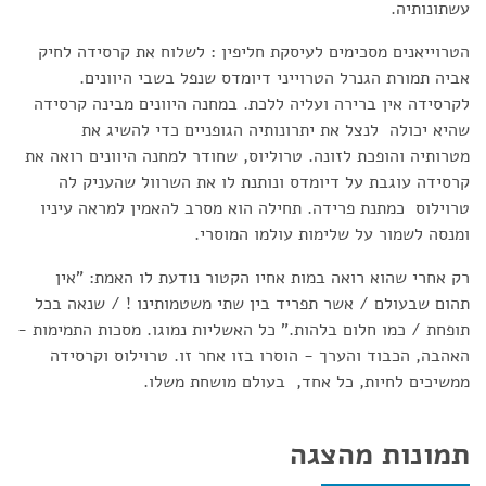
עשתונותיה.
הטרוייאנים מסכימים לעיסקת חליפין : לשלוח את קרסידה לחיק
אביה תמורת הגנרל הטרוייני דיומדס שנפל בשבי היוונים.
לקרסידה אין ברירה ועליה ללכת. במחנה היוונים מבינה קרסידה
שהיא יכולה לנצל את יתרונותיה הגופניים כדי להשיג את
מטרותיה והופכת לזונה. טרוליוס, שחודר למחנה היוונים רואה את
קרסידה עוגבת על דיומדס ונותנת לו את השרוול שהעניק לה
טרוילוס כמתנת פרידה. תחילה הוא מסרב להאמין למראה עיניו
ומנסה לשמור על שלימות עולמו המוסרי.
רק אחרי שהוא רואה במות אחיו הקטור נודעת לו האמת: "אין
תהום שבעולם / אשר תפריד בין שתי משטמותינו ! / שנאה בכל
תופחת / כמו חלום בלהות." כל האשליות נמוגו. מסכות התמימות -
האהבה, הכבוד והערך - הוסרו בזו אחר זו. טרוילוס וקרסידה
ממשיכים לחיות, כל אחד, בעולם מושחת משלו.
תמונות מהצגה