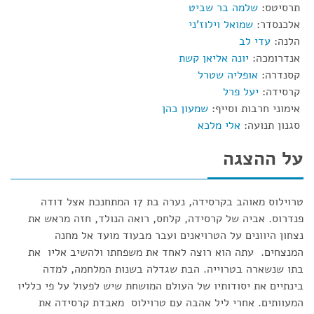
תרסיטס:
שלמה בר שביט
אלכנסדר:
שמואל וילוז'ני
הלנה:
עדי לב
אנדרומכה:
יונה אליאן קשת
קסנדרה:
אופליה שטרל
קרסידה:
יעל פרל
אימוני חרבות וסייף:
שמעון כהן
סגנון תנועה:
אלי מלכא
על ההצגה
טרוילוס מאוהב בקרסידה, נערה בת 17 המתחנכת אצל דודה
פנדרוס. אביה של קרסידה, קלחס, רואה הנולד, חזה מראש את
נצחון היוונים על הטרויאנים ועבר מבעוד מועד אל מחנה
המנצחים. עתה הוא רוצה לאחד את משפחתו ולהשיב אליו את
בתו שנשארה בטרוייה. הבת שגדלה בשנות המלחמה, למדה
בינתיים את יסודותיו של העולם המושחת שיש לפעול על פי כלליו
המעוותים. אחרי ליל אהבה עם טרוילוס מאבדת קרסידה את