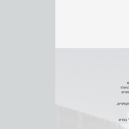
ם
3 מחזות, שהועלו
טים
קסטים,
 בפרט