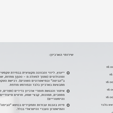
שירותי הארכיון:
ייעוץ, ליווי והכוונה מקצועית בבחירת טקסטי
ומונולוגים (מתוך למעלה מ – 500
ב"הבימה" ובתיאטרונים השונים). רכישת הטקס
מתבצעת בארכיון בלבד ובפורמט מודפס.
איתור והנגשת חומרי ארכיון נדירים
(
ספרים, ט
מסמכים, תמונות, קבצי שמע, סרטים תיעודיים
והיסטוריים)
אש בלבד
סיוע בהכנת עבודות ותחקירים בנושא "הבימה"
והתיאטרון העברי והישראלי בכלל
.