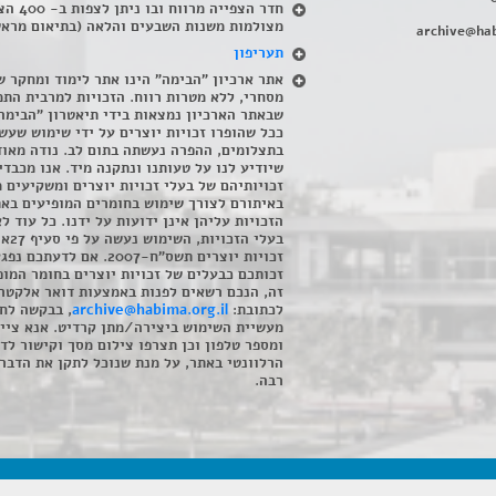
חדר הצפייה מרווח ובו
מצולמות משנות השבעים והלאה (בתיאום מראש
archive@hab
תעריפון
אתר ארכיון "הבימה" הינו אתר לימוד ומחקר ש
מסחרי, ללא מטרות רווח. הזכויות למרבית התמ
שבאתר הארכיון נמצאות בידי תיאטרון "הבימה
ככל שהופרו זכויות יוצרים על ידי שימוש שעשי
בתצלומים, ההפרה נעשתה בתום לב. נודה מאוד
שיודיע לנו על טעותנו ונתקנה מיד. אנו מכבדי
זכויותיהם של בעלי זכויות יוצרים ומשקיעים 
באיתורם לצורך שימוש בחומרים המופיעים בא
הזכויות עליהן אינן ידועות על ידנו. כל עוד ל
בעלי הזכויו
זכויות יוצרים תשס"ח-2007. אם לדעתכם 
זכותכם כבעלים של זכויות יוצרים בחומר המופ
זה, הנכם רשאים לפנות באמצעות דואר אלקטרו
לכתובת:
archive@habima.org.il
, בבקשה לח
מעשיית השימוש ביצירה/מתן קרדיט. אנא ציינ
ומספר טלפון וכן תצרפו צילום מסך וקישור לד
הרלוונטי באתר, על מנת שנוכל לתקן את הדבר.
רבה.