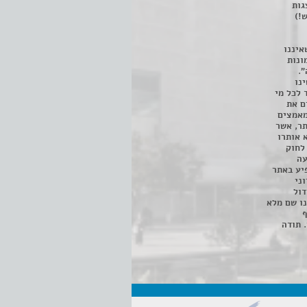
 ניתן לצפות ב- 400 הצגות
!)
איננו
ונות
".
נו
 לכל מי
ם את
מאמצים
תר, אשר
א אותרו
ת, השימוש נעשה על פי סעיף 27א לחוק
נפגעה
יע באתר
ני
דול
ו שם מלא
ף
 תודה