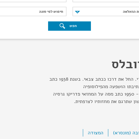
נת ההעלאה
חיפוש לפי סוגה
ת ההעלאה
חיפוש לפי סוגה
חפש
ובלס
סופר צרפתי ממוצא ספרדי. החל את דרכו ככתב צבאי. בשנת 1938 כתב
תיבתו הושפעה מהפילוסופיה
האקזיסטנציאליסטית. ב - 1950 כתב מסה על המחזאי פדריקו גרסיה
אשון שתרגם את מחזותיו לצרפתית.
בה (מונסרא)
המצודה