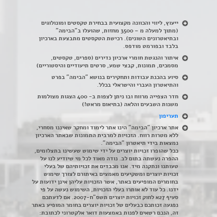
ייעוץ, ליווי והכוונה מקצועית בבחירת טקסטים ומונולוגים
(מתוך למעלה מ – 3500 מחזות, שהועלו ב"הבימה"
ובתיאטרונים השונים). רכישת הטקסטים מתבצעת בארכיון
בלבד ובפורמט מודפס.
איתור והנגשת חומרי ארכיון נדירים
(
ספרים, טקסטים,
מסמכים, תמונות, קבצי שמע, סרטים תיעודיים והיסטוריים)
סיוע בהכנת עבודות ותחקירים בנושא "הבימה" בפרט
והתיאטרון העברי והישראלי בכלל
.
חדר הצפייה מרווח ובו ניתן לצפות ב- 400 הצגות מצולמות
משנות השבעים והלאה (בתיאום מראש!)
תעריפון
אתר ארכיון "הבימה" הינו אתר לימוד ומחקר שאיננו מסחרי,
ללא מטרות רווח. הזכויות למרבית התמונות שבאתר הארכיון
נמצאות בידי תיאטרון "הבימה".
ככל שהופרו זכויות יוצרים על ידי שימוש שעשינו בתצלומים,
ההפרה נעשתה בתום לב. נודה מאוד לכל מי שיודיע לנו על
טעותנו ונתקנה מיד. אנו מכבדים את זכויותיהם של בעלי
זכויות יוצרים ומשקיעים מאמצים באיתורם לצורך שימוש
בחומרים המופיעים באתר, אשר הזכויות עליהן אינן ידועות על
ידנו. כל עוד לא אותרו בעלי הזכויות, השימוש נעשה על פי
סעיף 27א לחוק זכויות יוצרים תשס"ח-2007. אם לדעתכם
נפגעה זכותכם כבעלים של זכויות יוצרים בחומר המופיע באתר
זה, הנכם רשאים לפנות באמצעות דואר אלקטרוני לכתובת: