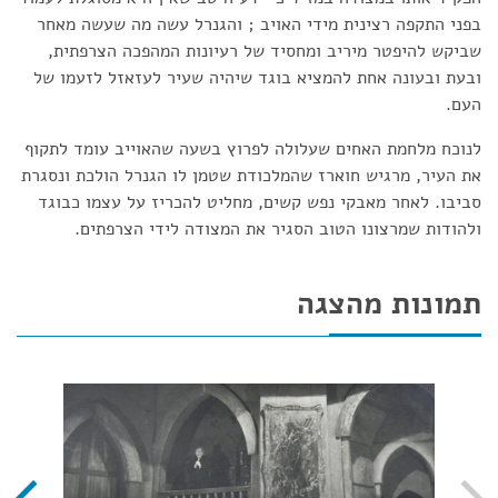
בפני התקפה רצינית מידי האויב ; והגנרל עשה מה שעשה מאחר
שביקש להיפטר מיריב ומחסיד של רעיונות המהפכה הצרפתית,
ובעת ובעונה אחת להמציא בוגד שיהיה שעיר לעזאזל לזעמו של
העם.
לנוכח מלחמת האחים שעלולה לפרוץ בשעה שהאוייב עומד לתקוף
את העיר, מרגיש חוארז שהמלכודת שטמן לו הגנרל הולכת ונסגרת
סביבו. לאחר מאבקי נפש קשים, מחליט להכריז על עצמו כבוגד
ולהודות שמרצונו הטוב הסגיר את המצודה לידי הצרפתים.
תמונות מהצגה