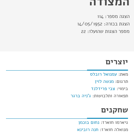
המצודה
הצגה מספר:
114
הצגת בכורה:
14/05/1952
מספר הצגות שהועלו:
22
יוצרים
מאת:
עמנואל רובלס
תרגום:
מנשה לוין
בימוי:
צבי פרידלנד
תפאורה ותלבושות:
ג'ניה ברגר
שחקנים
גיארמו חוארז:
נחום בוכמן
מנואלה חוארז:
חנה רובינא