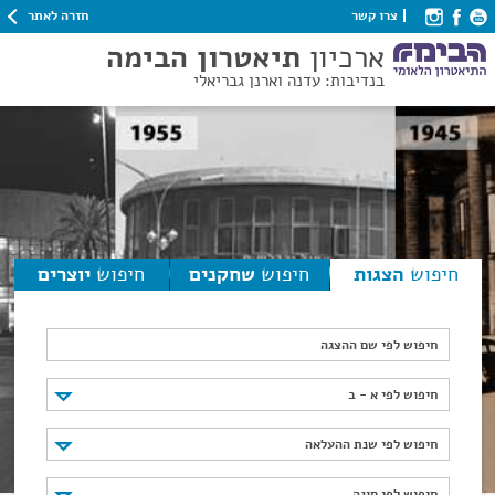
חזרה לאתר
צרו קשר
ארכיון
תיאטרון הבימה
בנדיבות: עדנה וארנן גבריאלי
חיפוש
הצגות
חיפוש
שחקנים
חיפוש
יוצרים
חיפוש לפי שם ההצגה
חיפוש לפי א - ב
חיפוש לפי א - ב
חיפוש לפי שנת ההעלאה
חיפוש לפי שנת ההעלאה
חיפוש לפי סוגה
חיפוש לפי סוגה