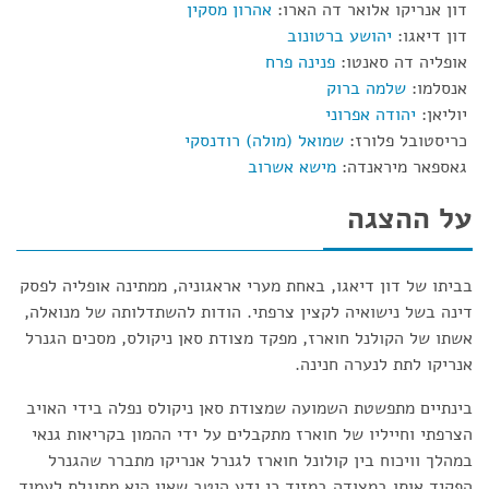
דון אנריקו אלואר דה הארו:
אהרון מסקין
דון דיאגו:
יהושע ברטונוב
אופליה דה סאנטו:
פנינה פרח
אנסלמו:
שלמה ברוק
יוליאן:
יהודה אפרוני
כריסטובל פלורז:
שמואל (מולה) רודנסקי
גאספאר מיראנדה:
מישא אשרוב
על ההצגה
בביתו של דון דיאגו, באחת מערי אראגוניה, ממתינה אופליה לפסק
דינה בשל נישואיה לקצין צרפתי. הודות להשתדלותה של מנואלה,
אשתו של הקולנל חוארז, מפקד מצודת סאן ניקולס, מסכים הגנרל
אנריקו לתת לנערה חנינה.
בינתיים מתפשטת השמועה שמצודת סאן ניקולס נפלה בידי האויב
הצרפתי וחייליו של חוארז מתקבלים על ידי ההמון בקריאות גנאי
במהלך וויכוח בין קולונל חוארז לגנרל אנריקו מתברר שהגנרל
הפקיד אותו במצודה במזיד כי ידע היטב שאין היא מסוגלת לעמוד