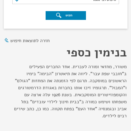
חפש
חזרה לתוצאות חיפוש
בנימין כספי
משורר, מחזאי ומורה לעברית. אחד החברים הפעילים
ב"חובבי שפת עבר". ליווה את תיאטרון "הבימה" בימיו
הראשונים במוסקבה. תרגם לפי הזמנתה את המחזות "הגולם"
ו"המבול". תרגומיו זיכו אותו בחברות באגודת הדרמטורגים
והקומפוזיטורים המוסקבאית. בשנת 1926 עלה ארצה עם
משפחתו ושימש כמורה ב"בבית חינוך לילדי עובדים" בתל
אביב ובגמנסיה "אחד העם" בפתח תקווה. כמו כן, כתב שירים
רבים לילדים.