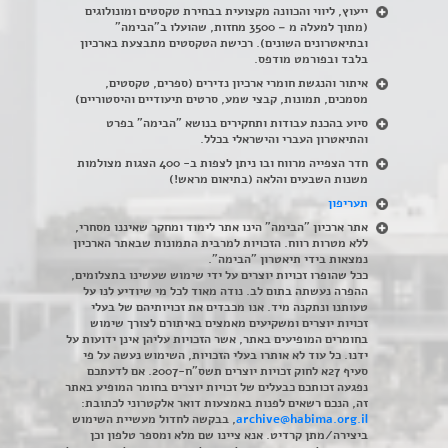
ייעוץ, ליווי והכוונה מקצועית בבחירת טקסטים ומונולוגים
(מתוך למעלה מ – 3500 מחזות, שהועלו ב"הבימה"
ובתיאטרונים השונים). רכישת הטקסטים מתבצעת בארכיון
בלבד ובפורמט מודפס.
איתור והנגשת חומרי ארכיון נדירים
(
ספרים, טקסטים,
מסמכים, תמונות, קבצי שמע, סרטים תיעודיים והיסטוריים)
סיוע בהכנת עבודות ותחקירים בנושא "הבימה" בפרט
והתיאטרון העברי והישראלי בכלל
.
חדר הצפייה מרווח ובו ניתן לצפות ב- 400 הצגות מצולמות
משנות השבעים והלאה (בתיאום מראש!)
תעריפון
אתר ארכיון "הבימה" הינו אתר לימוד ומחקר שאיננו מסחרי,
ללא מטרות רווח. הזכויות למרבית התמונות שבאתר הארכיון
נמצאות בידי תיאטרון "הבימה".
ככל שהופרו זכויות יוצרים על ידי שימוש שעשינו בתצלומים,
ההפרה נעשתה בתום לב. נודה מאוד לכל מי שיודיע לנו על
טעותנו ונתקנה מיד. אנו מכבדים את זכויותיהם של בעלי
זכויות יוצרים ומשקיעים מאמצים באיתורם לצורך שימוש
בחומרים המופיעים באתר, אשר הזכויות עליהן אינן ידועות על
ידנו. כל עוד לא אותרו בעלי הזכויות, השימוש נעשה על פי
סעיף 27א לחוק זכויות יוצרים תשס"ח-2007. אם לדעתכם
נפגעה זכותכם כבעלים של זכויות יוצרים בחומר המופיע באתר
זה, הנכם רשאים לפנות באמצעות דואר אלקטרוני לכתובת:
archive@habima.org.il
, בבקשה לחדול מעשיית השימוש
ביצירה/מתן קרדיט. אנא ציינו שם מלא ומספר טלפון וכן