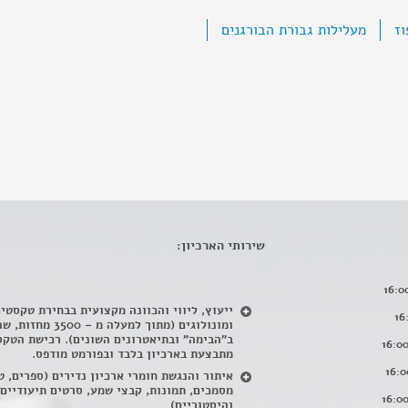
וז
מעלילות גבורת הבורגנים
שירותי הארכיון:
ייעוץ, ליווי והכוונה מקצועית בבחירת טקסטי
ומונולוגים (מתוך למעלה מ – 500
ב"הבימה" ובתיאטרונים השונים). רכישת הטקס
מתבצעת בארכיון בלבד ובפורמט מודפס.
איתור והנגשת חומרי ארכיון נדירים
(
ספרים, ט
מסמכים, תמונות, קבצי שמע, סרטים תיעודיים
והיסטוריים)