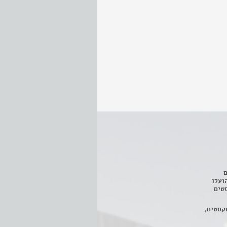
ם
3 מחזות, שהועלו
טים
קסטים,