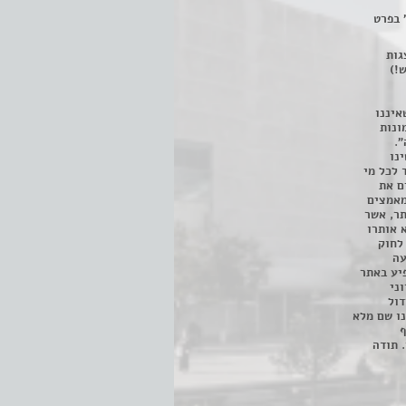
 בפרט
 ניתן לצפות ב- 400 הצגות
!)
איננו
ונות
".
נו
 לכל מי
ם את
מאמצים
תר, אשר
א אותרו
ת, השימוש נעשה על פי סעיף 27א לחוק
נפגעה
יע באתר
ני
דול
ו שם מלא
ף
 תודה