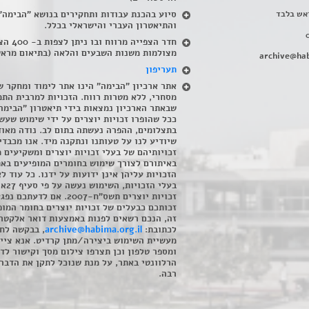
אש בלבד
סיוע בהכנת עבודות ותחקירים בנושא "הבימה"
והתיאטרון העברי והישראלי בכלל
.
חדר הצפייה מרווח ובו
מצולמות משנות השבעים והלאה (בתיאום מראש
archive@hab
תעריפון
אתר ארכיון "הבימה" הינו אתר לימוד ומחקר ש
מסחרי, ללא מטרות רווח. הזכויות למרבית התמ
שבאתר הארכיון נמצאות בידי תיאטרון "הבימה
ככל שהופרו זכויות יוצרים על ידי שימוש שעשי
בתצלומים, ההפרה נעשתה בתום לב. נודה מאוד
שיודיע לנו על טעותנו ונתקנה מיד. אנו מכבדי
זכויותיהם של בעלי זכויות יוצרים ומשקיעים 
באיתורם לצורך שימוש בחומרים המופיעים בא
הזכויות עליהן אינן ידועות על ידנו. כל עוד ל
בעלי הזכויו
זכויות יוצרים תשס"ח-2007. אם לדעתכם 
זכותכם כבעלים של זכויות יוצרים בחומר המופ
זה, הנכם רשאים לפנות באמצעות דואר אלקטרו
לכתובת:
archive@habima.org.il
, בבקשה לח
מעשיית השימוש ביצירה/מתן קרדיט. אנא ציינ
ומספר טלפון וכן תצרפו צילום מסך וקישור לד
הרלוונטי באתר, על מנת שנוכל לתקן את הדבר.
רבה.