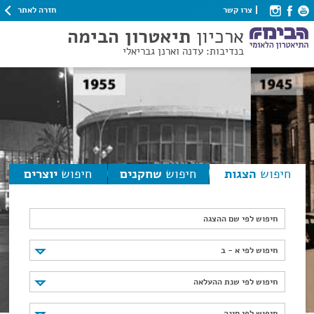
חזרה לאתר
צרו קשר
ארכיון
תיאטרון הבימה
בנדיבות: עדנה וארנן גבריאלי
חיפוש
הצגות
חיפוש
שחקנים
חיפוש
יוצרים
חיפוש לפי שם ההצגה
חיפוש לפי א - ב
חיפוש לפי א - ב
חיפוש לפי שנת ההעלאה
חיפוש לפי שנת ההעלאה
חיפוש לפי סוגה
חיפוש לפי סוגה