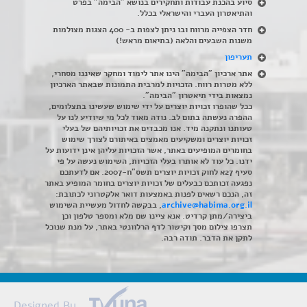
סיוע בהכנת עבודות ותחקירים בנושא "הבימה" בפרט
והתיאטרון העברי והישראלי בכלל
.
חדר הצפייה מרווח ובו ניתן לצפות ב- 400 הצגות מצולמות
משנות השבעים והלאה (בתיאום מראש!)
תעריפון
אתר ארכיון "הבימה" הינו אתר לימוד ומחקר שאיננו מסחרי,
ללא מטרות רווח. הזכויות למרבית התמונות שבאתר הארכיון
נמצאות בידי תיאטרון "הבימה".
ככל שהופרו זכויות יוצרים על ידי שימוש שעשינו בתצלומים,
ההפרה נעשתה בתום לב. נודה מאוד לכל מי שיודיע לנו על
טעותנו ונתקנה מיד. אנו מכבדים את זכויותיהם של בעלי
זכויות יוצרים ומשקיעים מאמצים באיתורם לצורך שימוש
בחומרים המופיעים באתר, אשר הזכויות עליהן אינן ידועות על
ידנו. כל עוד לא אותרו בעלי הזכויות, השימוש נעשה על פי
סעיף 27א לחוק זכויות יוצרים תשס"ח-2007. אם לדעתכם
נפגעה זכותכם כבעלים של זכויות יוצרים בחומר המופיע באתר
זה, הנכם רשאים לפנות באמצעות דואר אלקטרוני לכתובת:
archive@habima.org.il
, בבקשה לחדול מעשיית השימוש
ביצירה/מתן קרדיט. אנא ציינו שם מלא ומספר טלפון וכן
תצרפו צילום מסך וקישור לדף הרלוונטי באתר, על מנת שנוכל
לתקן את הדבר. תודה רבה.
Designed By