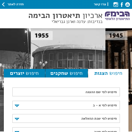
חזרה לאתר
צרו קשר
ארכיון
תיאטרון הבימה
בנדיבות: עדנה וארנן גבריאלי
חיפוש
הצגות
חיפוש
שחקנים
חיפוש
יוצרים
חיפוש לפי שם ההצגה
חיפוש לפי א - ב
חיפוש לפי א - ב
חיפוש לפי שנת ההעלאה
חיפוש לפי שנת ההעלאה
חיפוש לפי סוגה
חיפוש לפי סוגה