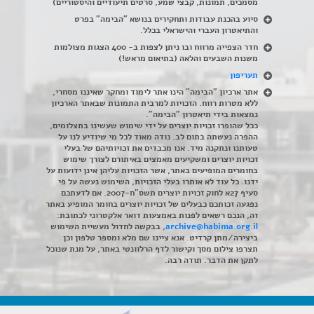
מסמכים, תמונות, קבצי שמע, סרטים תיעודיים והיסטוריים)
סיוע בהכנת עבודות ותחקירים בנושא "הבימה" בפרט
והתיאטרון העברי והישראלי בכלל
.
חדר הצפייה מרווח ובו ניתן לצפות ב- 400 הצגות מצולמות
משנות השבעים והלאה (בתיאום מראש!)
תעריפון
אתר ארכיון "הבימה" הינו אתר לימוד ומחקר שאיננו מסחרי,
ללא מטרות רווח. הזכויות למרבית התמונות שבאתר הארכיון
נמצאות בידי תיאטרון "הבימה".
ככל שהופרו זכויות יוצרים על ידי שימוש שעשינו בתצלומים,
ההפרה נעשתה בתום לב. נודה מאוד לכל מי שיודיע לנו על
טעותנו ונתקנה מיד. אנו מכבדים את זכויותיהם של בעלי
זכויות יוצרים ומשקיעים מאמצים באיתורם לצורך שימוש
בחומרים המופיעים באתר, אשר הזכויות עליהן אינן ידועות על
ידנו. כל עוד לא אותרו בעלי הזכויות, השימוש נעשה על פי
סעיף 27א לחוק זכויות יוצרים תשס"ח-2007. אם לדעתכם
נפגעה זכותכם כבעלים של זכויות יוצרים בחומר המופיע באתר
זה, הנכם רשאים לפנות באמצעות דואר אלקטרוני לכתובת:
archive@habima.org.il
, בבקשה לחדול מעשיית השימוש
ביצירה/מתן קרדיט. אנא ציינו שם מלא ומספר טלפון וכן
תצרפו צילום מסך וקישור לדף הרלוונטי באתר, על מנת שנוכל
לתקן את הדבר. תודה רבה.