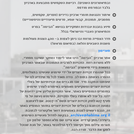
ובתיאטרונים השונים). רכישת הטקסטים מתבצעת בארכיון
בלבד ובפורמט מודפס.
איתור והנגשת חומרי ארכיון נדירים
(
ספרים, טקסטים,
מסמכים, תמונות, קבצי שמע, סרטים תיעודיים והיסטוריים)
סיוע בהכנת עבודות ותחקירים בנושא "הבימה" בפרט
והתיאטרון העברי והישראלי בכלל
.
חדר הצפייה מרווח ובו ניתן לצפות ב- 400 הצגות מצולמות
משנות השבעים והלאה (בתיאום מראש!)
תעריפון
אתר ארכיון "הבימה" הינו אתר לימוד ומחקר שאיננו מסחרי,
ללא מטרות רווח. הזכויות למרבית התמונות שבאתר הארכיון
נמצאות בידי תיאטרון "הבימה".
ככל שהופרו זכויות יוצרים על ידי שימוש שעשינו בתצלומים,
ההפרה נעשתה בתום לב. נודה מאוד לכל מי שיודיע לנו על
טעותנו ונתקנה מיד. אנו מכבדים את זכויותיהם של בעלי
זכויות יוצרים ומשקיעים מאמצים באיתורם לצורך שימוש
בחומרים המופיעים באתר, אשר הזכויות עליהן אינן ידועות על
ידנו. כל עוד לא אותרו בעלי הזכויות, השימוש נעשה על פי
סעיף 27א לחוק זכויות יוצרים תשס"ח-2007. אם לדעתכם
נפגעה זכותכם כבעלים של זכויות יוצרים בחומר המופיע באתר
זה, הנכם רשאים לפנות באמצעות דואר אלקטרוני לכתובת:
archive@habima.org.il
, בבקשה לחדול מעשיית השימוש
ביצירה/מתן קרדיט. אנא ציינו שם מלא ומספר טלפון וכן
תצרפו צילום מסך וקישור לדף הרלוונטי באתר, על מנת שנוכל
לתקן את הדבר. תודה רבה.