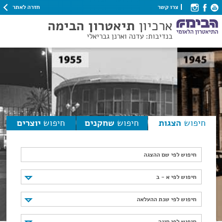
חזרה לאתר
צרו קשר
ארכיון
תיאטרון הבימה
בנדיבות: עדנה וארנן גבריאלי
חיפוש
הצגות
חיפוש
שחקנים
חיפוש
יוצרים
חיפוש לפי שם ההצגה
חיפוש לפי א - ב
חיפוש לפי א - ב
חיפוש לפי שנת ההעלאה
חיפוש לפי שנת ההעלאה
חיפוש לפי סוגה
חיפוש לפי סוגה