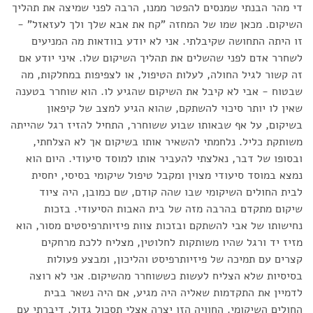
די מהר הבנתי שמנסים להפטר ממנו, הרבה לפני שמיצה את תהליך
השיקום. מכאן שמו של המחזה "קח את אבא שלך ולך לעזאזל" -
זו היתה התחושה שקיבלתי. אני לא יודע בוודאות מה המניעים
לשחרר אדם לפני שהשלים את תהליך השיקום שלו. איני יודע אם
זה קשור לגיל החולה, לעלות הטיפול, או לצפיפות במחלקות, מה
שבטוח - אבי לא קיבל את השיקום שהגיע לו. הוא שוחרר בטענה
שאין לו יותר סיכוי להשתקם, שהוא הגיע למצב של קיפאון
בשיקום, על אף שבאותו שבוע ששוחרר, התחיל להזיז רגל שהייתה
משותקת כליל. נלחמתי להשאיר אותו בשיקום אך לא הצלחתי,
ובסופו של דבר, נאלצתי להעביר אותו למוסד סיעודי. היום הוא
נמצא במוסד סיעודי מצוין ומקבל טיפול שיקומי בסיסי, יחסית
לבית החולים השיקומי שבו שהה קודם, שם כמובן, היה ציוד
שיקום מתקדם בהרבה מזה של בית האבות הסיעודי. בזכות
נחישותו של אבי להשתקם ובזכות צוות פיזיותרפיסטים מסור, הוא
מזיז יד ורגל שהיו משותקות לחלוטין, מצליח ללכת מרחקים
קצרים עם תמיכה של פיזיותרפיסט והליכון, ומבצע פעולות
בסיסיות שלא הצליח לעשות כששוחרר מהשיקום. אני לא רוצה
לדמיין את התקדמות שאליה היה מגיע, אם היה נשאר בבית
החולים השיקומי. החוויה הזו יצרה אצלי תסכול גדול, דיברתי עם