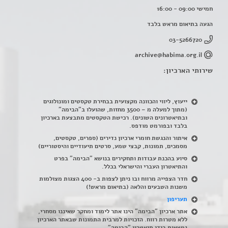
חמישי 09:00 - 16:00
הגעה בתיאום מראש בלבד
03-5266720
archive@habima.org.il
שירותי הארכיון:
ייעוץ, ליווי והכוונה מקצועית בבחירת טקסטים ומונולוגים
(מתוך למעלה מ – 3500 מחזות, שהועלו ב"הבימה"
ובתיאטרונים השונים). רכישת הטקסטים מתבצעת בארכיון
בלבד ובפורמט מודפס.
איתור והנגשת חומרי ארכיון נדירים
(
ספרים, טקסטים,
מסמכים, תמונות, קבצי שמע, סרטים תיעודיים והיסטוריים)
סיוע בהכנת עבודות ותחקירים בנושא "הבימה" בפרט
והתיאטרון העברי והישראלי בכלל
.
חדר הצפייה מרווח ובו ניתן לצפות ב- 400 הצגות מצולמות
משנות השבעים והלאה (בתיאום מראש!)
תעריפון
אתר ארכיון "הבימה" הינו אתר לימוד ומחקר שאיננו מסחרי,
ללא מטרות רווח. הזכויות למרבית התמונות שבאתר הארכיון
נמצאות בידי תיאטרון "הבימה".