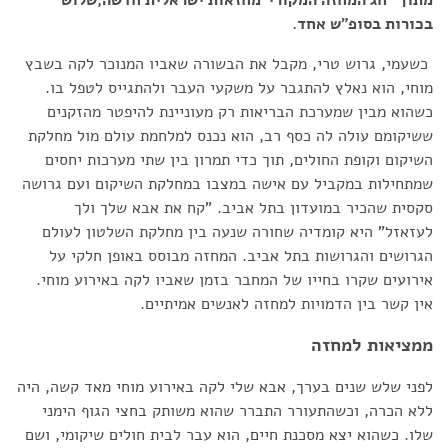
מתוך "חג המחזה המקורי"מחזאות ישראלית חדשה,שלוש
בכורות בסופ"ש אחד.
כשעמי, גרוש טרי, מקבל את הבשורה שאביו המנוכר לקה בשבץ
מוחי, הוא נאלץ להתגבר על משקעי העבר ולהתגייס לטפל בו.
כשהוא מבין שמערכת הבריאות רק מעוניינת להיפטר מהזקנים
ששיקומם עולה לה כסף רב, הוא נכנס למלחמת עולם מול מחלקת
השיקום וקופת החולים, תוך כדי תמרון בין שתי מערכות יחסים
שמתחילות במקביל עם אישה במצבו במחלקת השיקום ועם גרושה
סקסית שהכיר במועדון בתל אביב. "קח את אבא שלך ולך
לעזאזל" היא קומדיה שחורה שנעה בין מחלקת השלטון לעולם
הגרושים והגרושות בתל אביב. המחזה מבוסס באופן חלקי על
אירועים שקרו בחייו של המחבר בזמן שאביו לקה באירוע מוחי.
אין קשר בין הדמויות למחזה לאנשים אמיתיים.
ממציאות למחזה
לפני שלש שנים בערך, אבא שלי לקה באירוע מוחי מאד קשה, היה
ללא הכרה, וכשהתעורר התברר שהוא משותק בחצי הגוף הימני
שלו. כשהוא יצא מסכנת חיים, הוא עבר לבית חולים שיקומי, ושם