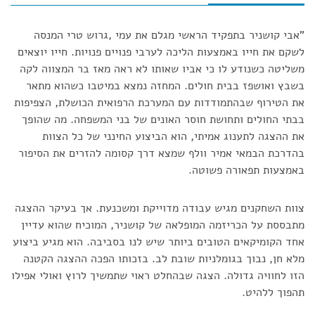
"אבי קושניר בתפקיד הראשי מגלם את עמי ,גרוש טרי המנסה
לשקם את חייו באמצעות הליכה לערבי פנויים פנויות. חייו יוצאים
משליטה כשנודע לו כי אביו שאותו לא ראה מאז בר המצווה לקה
בשבץ ואושפז בבית חולים. המחזה נמצא במיטבו כשהוא מתאר
את הטירוף שבהתמודדות עם המערכת הרפואית הכושלת, הצפיפות
בבתי החולים ותחושת חוסר האונים של בני המשפחה. מה שהופך
את ההצגה לתענוג אמיתי, הוא הביצוע החינני של כל הצוות
בהדרכת הבמאי אמיר וולף שמצא דרך קסומה להזרים את הסיפור
באמצעות תפאורה פשוטה.
צוות השחקנים מגיש עבודה מדוייקת ומשכנעת. אך בעיקר ההצגה
מתבססת על הכריזמה המופלאה של קושניר, המוכיח שהוא עדיין
אחד הקומיקאים הטובים ביותר שיש לנו בסביבה. הוא מגיע ביצוע
מלא חן, נבוך בגומלניות שובת לב. בזכותו הפכה ההצגה הקטנה
הזו לחוויה גדולה. הצגה שבהחלט ראוי שתמשיך לרוץ ואולי אפילו
תהפוך ללהיט.