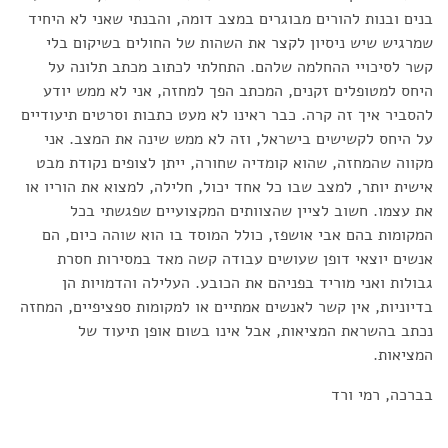
בנים ובנות להורים מבוגרים במצב דומה, והבנתי שאני לא היחיד
שמרגיש שיש ניסיון לקצר את השהות של החולים בשיקום בלי
קשר לסיכויי ההחלמה שלהם. התחלתי לכתוב מכתב תלונה על
היחס למטופלים זקנים, המכתב הפך למחזה, אני לא ממש יודע
להסביר איך זה קרה. כבר ראינו לא מעט כתבות וסרטים תיעודיים
על היחס לקשישים בישראל, וזה לא ממש שינה את המצב. אני
מקווה שהמחזה, שהוא קומדיה שחורה, ייתן לצופים נקודת מבט
אישית יותר, למצב שבו כל אחד יכול, חלילה, למצוא את הוריו או
את עצמו. חשוב לציין שהצוותים המקצועיים שפגשתי בכל
המקומות בהם אבי אושפז, כולל המוסד בו הוא שוהה כיום, הם
אנשים יוצאי דופן שעושים עבודה קשה מאד במסירות חסרת
גבולות ואני מוריד בפניהם את הכובע. העלילה והדמויות הן
בדיוניות, אין קשר לאנשים אמתיים או למקומות ספציפיים, המחזה
נכתב בהשראת המציאות, אבל אינו בשום אופן תיעוד של
המציאות.
בברכה, רמי ורד