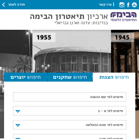
חזרה לאתר
צרו קשר
ארכיון
תיאטרון הבימה
בנדיבות: עדנה וארנן גבריאלי
חיפוש
הצגות
חיפוש
שחקנים
חיפוש
יוצרים
חיפוש לפי שם ההצגה
חיפוש לפי א - ב
חיפוש לפי א - ב
חיפוש לפי שנת ההעלאה
חיפוש לפי שנת ההעלאה
חיפוש לפי סוגה
חיפוש לפי סוגה