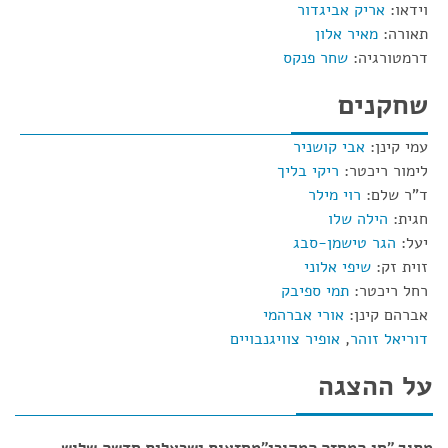
וידאו:
אריק אביגדור
תאורה:
מאיר אלון
דרמטורגיה:
שחר פנקס
שחקנים
עמי קינן:
אבי קושניר
לימור ריכטר:
ריקי בליך
ד"ר שלם:
רוי מילר
חגית:
הילה שלו
יעל:
הגר טישמן-סבג
זוית זק:
שיפי אלוני
רחל ריכטר:
תמי ספיבק
אברהם קינן:
אורי אברהמי
דוריאל זוהר
,
אופיר צוויגנבויים
על ההצגה