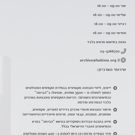
שני 09:00 - 16:00
שלישי 09:00 - 16:00
רביעי 09:00 - 16:00
חמישי 09:00 - 16:00
הגעה בתיאום מראש בלבד
03-5266720
archive@habima.org.il
שירותי הארכיון:
ייעוץ, ליווי והכוונה מקצועית בבחירת טקסטים ומונולוגים
(מתוך למעלה מ – 3500 מחזות, שהועלו ב"הבימה"
ובתיאטרונים השונים). רכישת הטקסטים מתבצעת בארכיון
בלבד ובפורמט מודפס.
איתור והנגשת חומרי ארכיון נדירים
(
ספרים, טקסטים,
מסמכים, תמונות, קבצי שמע, סרטים תיעודיים והיסטוריים)
סיוע בהכנת עבודות ותחקירים בנושא "הבימה" בפרט
והתיאטרון העברי והישראלי בכלל
.
חדר הצפייה מרווח ובו ניתן לצפות ב- 400 הצגות מצולמות