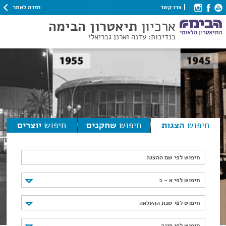
חזרה לאתר
צרו קשר
ארכיון
תיאטרון הבימה
בנדיבות: עדנה וארנן גבריאלי
חיפוש
הצגות
חיפוש
שחקנים
חיפוש
יוצרים
חיפוש לפי שם ההצגה
חיפוש לפי א - ב
חיפוש לפי א - ב
חיפוש לפי שנת ההעלאה
חיפוש לפי שנת ההעלאה
חיפוש לפי סוגה
חיפוש לפי סוגה