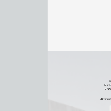
ם
3 מחזות, שהועלו
טים
קסטים,