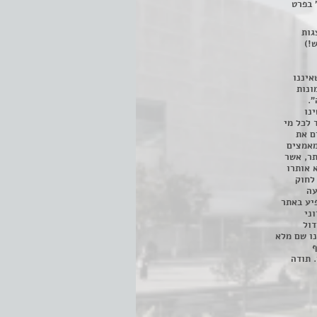
 בפרט
 ניתן לצפות ב- 400 הצגות
!)
איננו
ונות
".
נו
 לכל מי
ם את
מאמצים
תר, אשר
א אותרו
ת, השימוש נעשה על פי סעיף 27א לחוק
נפגעה
יע באתר
ני
דול
ו שם מלא
ף
 תודה