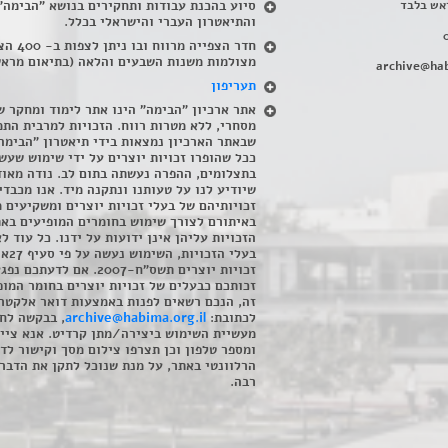
אש בלבד
סיוע בהכנת עבודות ותחקירים בנושא "הבימה"
והתיאטרון העברי והישראלי בכלל
.
חדר הצפייה מרווח ובו
מצולמות משנות השבעים והלאה (בתיאום מראש
archive@hab
תעריפון
אתר ארכיון "הבימה" הינו אתר לימוד ומחקר ש
מסחרי, ללא מטרות רווח. הזכויות למרבית התמ
שבאתר הארכיון נמצאות בידי תיאטרון "הבימה
ככל שהופרו זכויות יוצרים על ידי שימוש שעשי
בתצלומים, ההפרה נעשתה בתום לב. נודה מאוד
שיודיע לנו על טעותנו ונתקנה מיד. אנו מכבדי
זכויותיהם של בעלי זכויות יוצרים ומשקיעים 
באיתורם לצורך שימוש בחומרים המופיעים בא
הזכויות עליהן אינן ידועות על ידנו. כל עוד ל
בעלי הזכויו
זכויות יוצרים תשס"ח-2007. אם לדעתכם 
זכותכם כבעלים של זכויות יוצרים בחומר המופ
זה, הנכם רשאים לפנות באמצעות דואר אלקטרו
לכתובת:
archive@habima.org.il
, בבקשה לח
מעשיית השימוש ביצירה/מתן קרדיט. אנא ציינ
ומספר טלפון וכן תצרפו צילום מסך וקישור לד
הרלוונטי באתר, על מנת שנוכל לתקן את הדבר.
רבה.