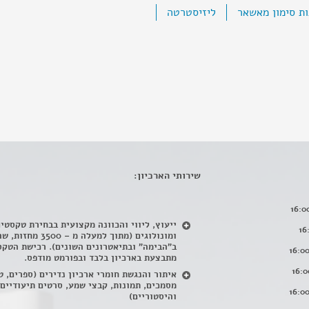
ות סימון מאשאר
ליזיסטרטה
שירותי הארכיון:
ייעוץ, ליווי והכוונה מקצועית בבחירת טקסטי
ומונולוגים (מתוך למעלה מ – 500
ב"הבימה" ובתיאטרונים השונים). רכישת הטקס
מתבצעת בארכיון בלבד ובפורמט מודפס.
איתור והנגשת חומרי ארכיון נדירים
(
ספרים, ט
מסמכים, תמונות, קבצי שמע, סרטים תיעודיים
והיסטוריים)