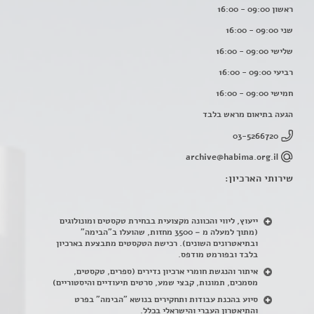
ראשון 09:00 - 16:00
שני 09:00 - 16:00
שלישי 09:00 - 16:00
רביעי 09:00 - 16:00
חמישי 09:00 - 16:00
הגעה בתיאום מראש בלבד
03-5266720
archive@habima.org.il
שירותי הארכיון:
ייעוץ, ליווי והכוונה מקצועית בבחירת טקסטים ומונולוגים
(מתוך למעלה מ – 3500 מחזות, שהועלו ב"הבימה"
ובתיאטרונים השונים). רכישת הטקסטים מתבצעת בארכיון
בלבד ובפורמט מודפס.
איתור והנגשת חומרי ארכיון נדירים
(
ספרים, טקסטים,
מסמכים, תמונות, קבצי שמע, סרטים תיעודיים והיסטוריים)
סיוע בהכנת עבודות ותחקירים בנושא "הבימה" בפרט
והתיאטרון העברי והישראלי בכלל
.