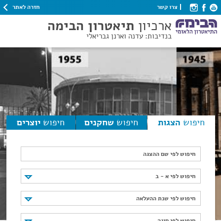
חזרה לאתר
צרו קשר
ארכיון
תיאטרון הבימה
בנדיבות: עדנה וארנן גבריאלי
חיפוש
הצגות
חיפוש
שחקנים
חיפוש
יוצרים
חיפוש לפי שם ההצגה
חיפוש לפי א - ב
חיפוש לפי א - ב
חיפוש לפי שנת ההעלאה
חיפוש לפי שנת ההעלאה
חיפוש לפי סוגה
חיפוש לפי סוגה