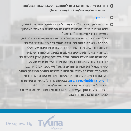
חדר הצפייה מרווח ובו ניתן לצפות ב- 400 הצגות מצולמות
משנות השבעים והלאה (בתיאום מראש!)
תעריפון
אתר ארכיון "הבימה" הינו אתר לימוד ומחקר שאיננו מסחרי,
ללא מטרות רווח. הזכויות למרבית התמונות שבאתר הארכיון
נמצאות בידי תיאטרון "הבימה".
ככל שהופרו זכויות יוצרים על ידי שימוש שעשינו בתצלומים,
ההפרה נעשתה בתום לב. נודה מאוד לכל מי שיודיע לנו על
טעותנו ונתקנה מיד. אנו מכבדים את זכויותיהם של בעלי
זכויות יוצרים ומשקיעים מאמצים באיתורם לצורך שימוש
בחומרים המופיעים באתר, אשר הזכויות עליהן אינן ידועות על
ידנו. כל עוד לא אותרו בעלי הזכויות, השימוש נעשה על פי
סעיף 27א לחוק זכויות יוצרים תשס"ח-2007. אם לדעתכם
נפגעה זכותכם כבעלים של זכויות יוצרים בחומר המופיע באתר
זה, הנכם רשאים לפנות באמצעות דואר אלקטרוני לכתובת:
archive@habima.org.il
, בבקשה לחדול מעשיית השימוש
ביצירה/מתן קרדיט. אנא ציינו שם מלא ומספר טלפון וכן
תצרפו צילום מסך וקישור לדף הרלוונטי באתר, על מנת שנוכל
לתקן את הדבר. תודה רבה.
Designed By