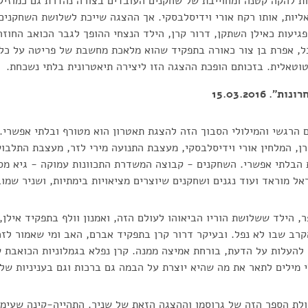
ת להקה קטנה ומחוייבת של שחקנים העובדים בצורה נהדרת גם כמוזיקא
יות, אותו רקח אורי וידיסלבסקי. אך ההצגה שייכת לשלושת השחקנים
ופגיעות כאילן השתקן, דרור קרן, הילד הנצחי ההופך לגבר הכואב החו
ל, אפרת בן צור כאורה בתפקיד שהוא מלאכת מחשבת של פריטה על כ
וטאלית. בזכותם הופכת ההצגה הזו ליצירה תיאטרונית בלתי נשכחת.
 15.03.2016
 הרגשי והמילולי הסבוך הזה להצגת תאטרון הוא מטורף ובלתי אפשרי. 
ורן, המלחין אורי וידיסלבסקי, מעצבת התנועה מירי לזר, מעצבת התלבו
ת הבלתי אפשרי. השחקנים - קבוצה המשדרת התכוונות עמוקה - גיא מסי
אל מוראד ועוד נגנים ושחקנים שיוצרים מציאויות בימתיות, ושניר שמו
ר, הילד ששלושת הוריו הביאוהו לעולם הזה, ואמנון וולף בתפקיד אילן,
קרב שבו לא נפל. ובעיקר דרור קרן בתפקיד אברם, האב ומי שאמור לזכ
העלות על הדעת, בורחת אמיצה ממנה. קרן נפלא בגמלוניות הכואבת ש
 מילים לתאר את מה שהיא יוצרת על הבמה גם ברכות וגם בעניניות של
ולת הספר הזה של גרוסמן וההצגה הזאת של שניר. התהייה-קינה שעימ