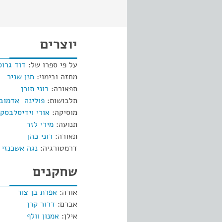
יוצרים
על פי ספרו של:
דוד גרוס
מחזה ובימוי:
חנן שניר
תפאורה:
רוני תורן
תלבושות:
פולינה אדמוב
מוסיקה:
אורי וידיסלבסקי
תנועה:
מירי לזר
תאורה:
רוני כהן
דרמטורגיה:
נגה אשכנזי
שחקנים
אורה:
אפרת בן צור
אברם:
דרור קרן
אילן:
אמנון וולף