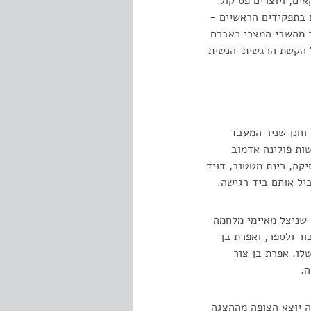
ים, ויוצרים פס קול
 בתפקידים הראשיים -
זר מהשבי המצרי כאברם
ל הקשת הרגשית-הנשית
וחנן שניר המעבד
שות פולינה אדמוב
קה, רינת מטטוב, דויד
ביל אותם ביד רגישה.
 שניצל מאיימי מלחמה
ור ולספר, ואפרת בן
לו. אפרת בן צור
ה.
ה יוצא הצופה מההצגה