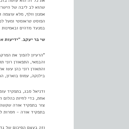
את כל זה הוא עושה בזכו
שהוא לב ליבה של הישראל
אמנון וולף, מלא עוצמה 
הפוסט טראומטי ומעל לכ
במנעד מדהים ובאמינות ט
שי בר יעקב. "ידיעות אחרונות".
"הרעיון להפוך את המרקם
והבמאי, התפאורן רוני ת
והתאורן רוני כהן עשו א
בילנקה, עמוס בוארון, הר
ודניאל סבג, בתפקיד עופ
אחת, כדי לחיות כהלום ה
צור בתפקיד אורה שקשה ל
בתפקיד אורה - חסרות לי
וזה בעצם הסיכום של גד