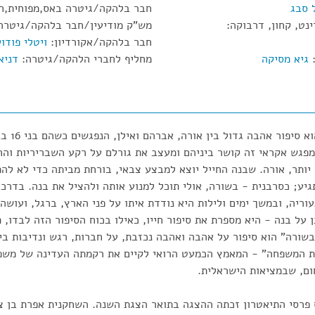
 סבג
חבר בלהקה/גיטרה באס,מפוחית,ח
ט, קחון, דרבוקה:
מש"ק מודיעין/חבר בלהקה/גיטרה
חבר בלהקה/אקורדיון:
ויטלי פודו
:
גיא מסיקה
מחליף לחברי הלהקה/גיטרה:
דניא
"אשה בורחת 
פגש אקראי זה קושר ביניהם ומעצב את גורלם על רקע השבריריות והח
שנה מאוחר יותר, אורה. שבנה החייל יוצא למבצע צבאי, בורחת מביתה כדי לא 
גיע; כסרבנית - בשורה, אולי תוכל למנוע אותה ולהציל את בנה. בדרכ
וריה, ובמשך ימים ולילות היא נודדת איתו על פני הארץ, ברגל, ועוש
 על בנה - היא מספרת את סיפור חייו, כאילו בכוח הסיפור הזה לבדו, ת
ורה" הוא סיפור על אהבה ואהבה נכזבת, על חברות, רגש ונדיבות בין
דת המשפחה" - המאמץ הכמעט הרואי לקיים את רקמתה העדינה של משפ
חום, שבמציאות הישראלית.
19.05.2, בטקס פרסי התיאטרון זכתה ההצגה בתואר הצגת השנה. השחקנית אפרת 