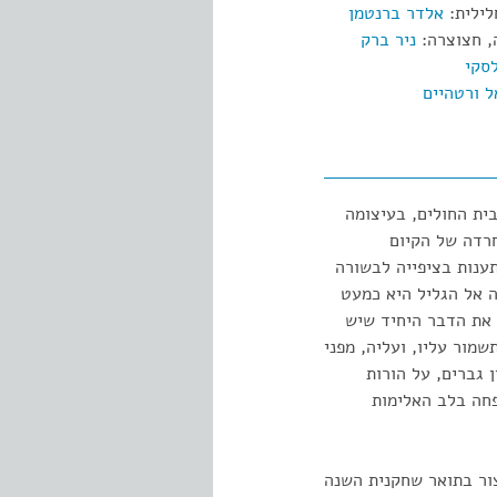
לילית:
אלדר ברנטמן
, חצוצרה:
ניר ברק
לסקי
ל ורטהיים
מבשורה" הוא סיפור אהבה גדול בין אורה, אברהם ואילן, הנפגשים כשהם בני 16 בבית החולים, בעיצומה
רדה של הקיום
להתענות בציפייה לבשורה
ה אל הגליל היא כמעט
ה את הדבר היחיד שיש
שמור עליו, ועליה, מפני
 גברים, על הורות
חה בלב האלימות
בן צור בתואר שחקנית השנה