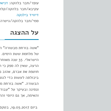
עופר/חבר בלהקה:
דניאל
עקיבא/חבר בלהקה/קלרינ
דיוויד בילנקה
סמי/חבר בלהקה/גיטרה
על ההצגה
של מלחמת ששת הימים. מ
הישראלי. 35 
הרעה, שאין לה ספק כי ת
חוטפת את אברם, אהוב נע
ביכולתה לעשות כדי לגונן
הבשורה. "אשה בורחת מבש
ונתינה ובעיקר על "עבו
והאימה, אך גם היופי וה
ביום 017