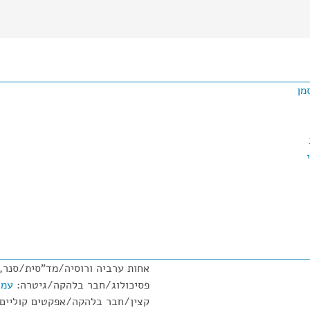
מן
אחות ערביה ורוסיה/מד"סית/סנר,
פסיכולוג/חבר בלהקה/גיטרה:
עמו
קצין/חבר בלהקה/אפקטים קוליים