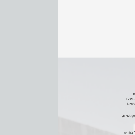
ם
3 מחזות, שהועלו
טים
קסטים,
 בפרט