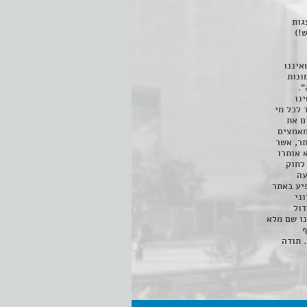
 ניתן לצפות ב- 400 הצגות
!)
איננו
ונות
".
נו
 לכל מי
ם את
מאמצים
תר, אשר
א אותרו
ת, השימוש נעשה על פי סעיף 27א לחוק
נפגעה
יע באתר
ני
דול
ו שם מלא
ף
 תודה