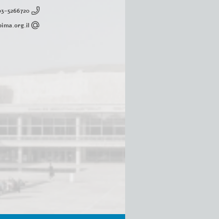
03-5266720
ima.org.il