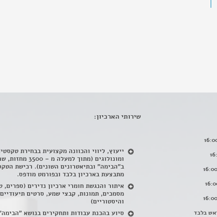
שירותי הארכיון:
ייעוץ, ליווי והכוונה מקצועית בבחירת טקסטי
ומונולוגים (מתוך למעלה מ – 500
ב"הבימה" ובתיאטרונים השונים). רכישת הטקס
מתבצעת בארכיון בלבד ובפורמט מודפס.
איתור והנגשת חומרי ארכיון נדירים
(
ספרים, ט
מסמכים, תמונות, קבצי שמע, סרטים תיעודיים
והיסטוריים)
אש בלבד
סיוע בהכנת עבודות ותחקירים בנושא "הבימה"