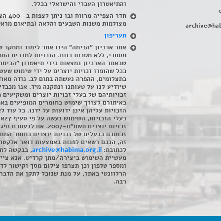
והתיאטרון העברי והישראלי בכלל
.
חדר הצפייה מרווח ובו
מצולמות משנות השבעים והלאה (בתיאום מראש
archive@hab
תעריפון
אתר ארכיון "הבימה" הינו אתר לימוד ומחקר ש
מסחרי, ללא מטרות רווח. הזכויות למרבית התמ
שבאתר הארכיון נמצאות בידי תיאטרון "הבימה
ככל שהופרו זכויות יוצרים על ידי שימוש שעשי
בתצלומים, ההפרה נעשתה בתום לב. נודה מאוד
שיודיע לנו על טעותנו ונתקנה מיד. אנו מכבדי
זכויותיהם של בעלי זכויות יוצרים ומשקיעים 
באיתורם לצורך שימוש בחומרים המופיעים בא
הזכויות עליהן אינן ידועות על ידנו. כל עוד ל
בעלי הזכויו
זכויות יוצרים תשס"ח-2007. אם לדעתכם 
זכותכם כבעלים של זכויות יוצרים בחומר המופ
זה, הנכם רשאים לפנות באמצעות דואר אלקטרו
לכתובת:
archive@habima.org.il
, בבקשה לח
מעשיית השימוש ביצירה/מתן קרדיט. אנא ציינ
ומספר טלפון וכן תצרפו צילום מסך וקישור לד
הרלוונטי באתר, על מנת שנוכל לתקן את הדבר.
רבה.