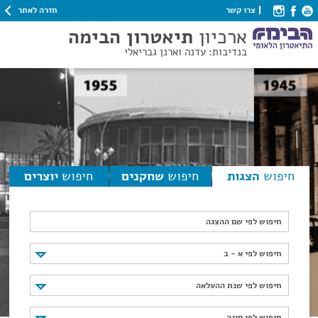
חזרה לאתר
צרו קשר
ארכיון
תיאטרון הבימה
בנדיבות: עדנה וארנן גבריאלי
חיפוש
הצגות
חיפוש
שחקנים
חיפוש
יוצרים
חיפוש לפי שם ההצגה
חיפוש לפי א - ב
חיפוש לפי א - ב
חיפוש לפי שנת ההעלאה
חיפוש לפי שנת ההעלאה
חיפוש לפי סוגה
חיפוש לפי סוגה