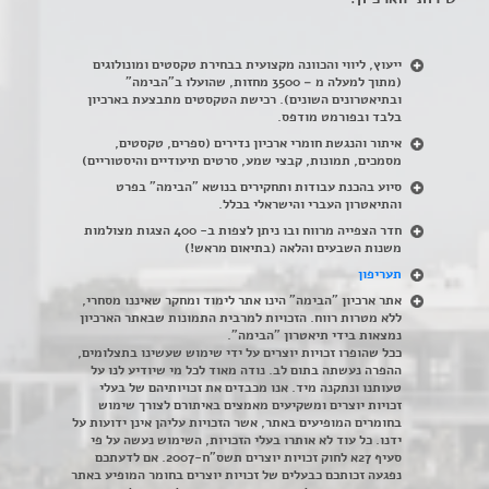
ייעוץ, ליווי והכוונה מקצועית בבחירת טקסטים ומונולוגים
(מתוך למעלה מ – 3500 מחזות, שהועלו ב"הבימה"
ובתיאטרונים השונים). רכישת הטקסטים מתבצעת בארכיון
בלבד ובפורמט מודפס.
איתור והנגשת חומרי ארכיון נדירים
(
ספרים, טקסטים,
מסמכים, תמונות, קבצי שמע, סרטים תיעודיים והיסטוריים)
סיוע בהכנת עבודות ותחקירים בנושא "הבימה" בפרט
והתיאטרון העברי והישראלי בכלל
.
חדר הצפייה מרווח ובו ניתן לצפות ב- 400 הצגות מצולמות
משנות השבעים והלאה (בתיאום מראש!)
תעריפון
אתר ארכיון "הבימה" הינו אתר לימוד ומחקר שאיננו מסחרי,
ללא מטרות רווח. הזכויות למרבית התמונות שבאתר הארכיון
נמצאות בידי תיאטרון "הבימה".
ככל שהופרו זכויות יוצרים על ידי שימוש שעשינו בתצלומים,
ההפרה נעשתה בתום לב. נודה מאוד לכל מי שיודיע לנו על
טעותנו ונתקנה מיד. אנו מכבדים את זכויותיהם של בעלי
זכויות יוצרים ומשקיעים מאמצים באיתורם לצורך שימוש
בחומרים המופיעים באתר, אשר הזכויות עליהן אינן ידועות על
ידנו. כל עוד לא אותרו בעלי הזכויות, השימוש נעשה על פי
סעיף 27א לחוק זכויות יוצרים תשס"ח-2007. אם לדעתכם
נפגעה זכותכם כבעלים של זכויות יוצרים בחומר המופיע באתר