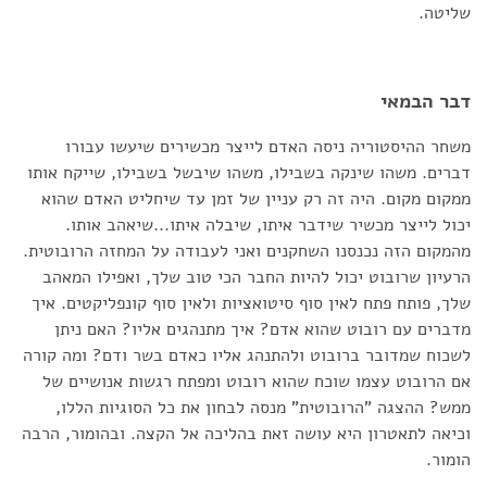
שליטה.
דבר הבמאי
משחר ההיסטוריה ניסה האדם לייצר מכשירים שיעשו עבורו
דברים. משהו שינקה בשבילו, משהו שיבשל בשבילו, שייקח אותו
ממקום מקום. היה זה רק עניין של זמן עד שיחליט האדם שהוא
יכול לייצר מכשיר שידבר איתו, שיבלה איתו...שיאהב אותו.
מהמקום הזה נכנסנו השחקנים ואני לעבודה על המחזה הרובוטית.
הרעיון שרובוט יכול להיות החבר הכי טוב שלך, ואפילו המאהב
שלך, פותח פתח לאין סוף סיטואציות ולאין סוף קונפליקטים. איך
מדברים עם רובוט שהוא אדם? איך מתנהגים אליו? האם ניתן
לשכוח שמדובר ברובוט ולהתנהג אליו כאדם בשר ודם? ומה קורה
אם הרובוט עצמו שוכח שהוא רובוט ומפתח רגשות אנושיים של
ממש? ההצגה "הרובוטית" מנסה לבחון את כל הסוגיות הללו,
וכיאה לתאטרון היא עושה זאת בהליכה אל הקצה. ובהומור, הרבה
הומור.