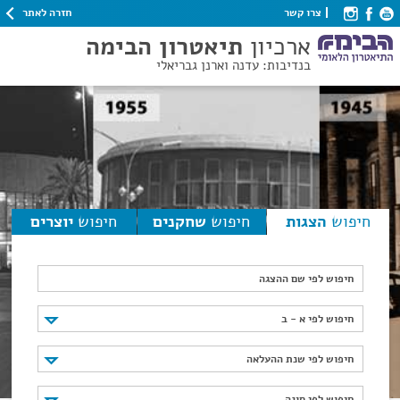
חזרה לאתר
צרו קשר
ארכיון
תיאטרון הבימה
בנדיבות: עדנה וארנן גבריאלי
חיפוש
הצגות
חיפוש
שחקנים
חיפוש
יוצרים
חיפוש לפי שם ההצגה
חיפוש לפי א - ב
חיפוש לפי א - ב
חיפוש לפי שנת ההעלאה
חיפוש לפי שנת ההעלאה
חיפוש לפי סוגה
חיפוש לפי סוגה