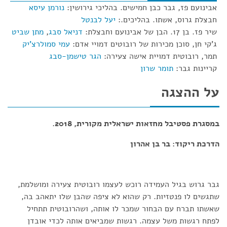
אבינועם פז, גבר כבן חמישים. בהליכי גירושין:
נורמן עיסא
חבצלת גרוס, אשתו. בהליכים.:
יעל לבנטל
שיר פז. בן 17. הבן של אבינועם וחבצלת:
דניאל סבג
,
מתן שביט
ג'קי חן, סוכן מכירות של רובוטים דמויי אדם:
עמי סמולרצ'יק
תמר, רובוטית דמויית אישה צעירה:
הגר טישמן-סבג
קריינות גבר:
תומר שרון
על ההצגה
במסגרת פסטיבל מחזאות ישראלית מקורית, 2018.
הדרכת ריקוד: בר בן אהרון
גבר גרוש בגיל העמידה רוכש לעצמו רובוטית צעירה ומושלמת,
שתגשים לו פנטזיות. רק שהוא לא ציפה שהבן שלו יתאהב בה,
שאשתו תברח עם הבחור שמכר לו אותה, ושהרובוטית תתחיל
לפתח רגשות משל עצמה. רגשות שמביאים אותה לכדי אובדן