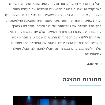
יובל נוח הררי- מחבר קיצור תולדות האנושות- טוען שהתסריט
האפוקליפטי שבו רובוטים מרושעים ישתלטו על העולם רחוק
מלקרות, אבל הסכנה היא, שאם נשקיע יותר מדי בבינה מלאכותית
ופחות בפיתוח התודעה האנושית, סופנו יהיה שהבינה המלאכותית
בסך הכל תעצים את טיפשותם של בני האדם, ואזי לא נצטרך
להתמודד עם צבא רובוטים מרושעים, אלא עם צבא של רובוטים
שיודעים ללחוץ על הכפתורים הרגשיים שלנו טוב יותר מאמא
פולנייה. הרובוטים הללו יוכלו לזהות את הפחדים הכי עמוקים
שלנו ולהשתמש בהם כנגדנו ואז יוכלו למכור לנו הכל, אפילו
אידאולוגיה.
רועי שגב
תמונות מהצגה