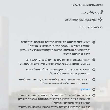
הגעה בתיאום מראש בלבד
03-5266720
archive@habima.org.il
שירותי הארכיון:
ייעוץ, ליווי והכוונה מקצועית בבחירת טקסטים ומונולוגים
(מתוך למעלה מ – 3500 מחזות, שהועלו ב"הבימה"
ובתיאטרונים השונים). רכישת הטקסטים מתבצעת בארכיון
בלבד ובפורמט מודפס.
איתור והנגשת חומרי ארכיון נדירים
(
ספרים, טקסטים,
מסמכים, תמונות, קבצי שמע, סרטים תיעודיים והיסטוריים)
סיוע בהכנת עבודות ותחקירים בנושא "הבימה" בפרט
והתיאטרון העברי והישראלי בכלל
.
חדר הצפייה מרווח ובו ניתן לצפות ב- 400 הצגות מצולמות
משנות השבעים והלאה (בתיאום מראש!)
תעריפון
אתר ארכיון "הבימה" הינו אתר לימוד ומחקר שאיננו מסחרי,
ללא מטרות רווח. הזכויות למרבית התמונות שבאתר הארכיון
נמצאות בידי תיאטרון "הבימה".
ככל שהופרו זכויות יוצרים על ידי שימוש שעשינו בתצלומים,