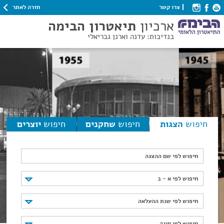
חזרה לאתר
צרו קשר
ארכיון
תיאטרון הבימה
בנדיבות: עדנה וארנן גבריאלי
חיפוש
הצגות
חיפוש
שחקנים
חיפוש
יוצרים
חיפוש לפי שם ההצגה
חיפוש לפי א - ב
חיפוש לפי א - ב
חיפוש לפי שנת ההעלאה
חיפוש לפי שנת ההעלאה
חיפוש לפי סוגה
חיפוש לפי סוגה