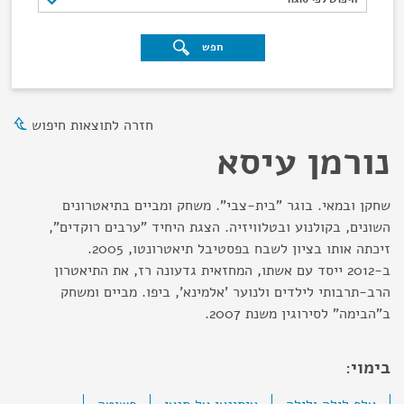
חפש
חזרה לתוצאות חיפוש
נורמן עיסא
שחקן ובמאי. בוגר "בית-צבי". משחק ומביים בתיאטרונים
השונים, בקולנוע ובטלוויזיה. הצגת היחיד "ערבים רוקדים",
זיכתה אותו בציון לשבח בפסטיבל תיאטרונטו, 2005.
ב-2012 ייסד עם אשתו, המחזאית גדעונה רז, את התיאטרון
הרב-תרבותי לילדים ולנוער 'אלמינא', ביפו. מביים ומשחק
ב"הבימה" לסירוגין משנת 2007.
בימוי: