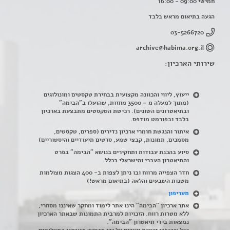
חמישי 09:00 - 16:00
הגעה בתיאום מראש בלבד
03-5266720
archive@habima.org.il
שירותי הארכיון:
ייעוץ, ליווי והכוונה מקצועית בבחירת טקסטים ומונולוגים
(מתוך למעלה מ – 3500 מחזות, שהועלו ב"הבימה"
ובתיאטרונים השונים). רכישת הטקסטים מתבצעת בארכיון
בלבד ובפורמט מודפס.
איתור והנגשת חומרי ארכיון נדירים
(
ספרים, טקסטים,
מסמכים, תמונות, קבצי שמע, סרטים תיעודיים והיסטוריים)
סיוע בהכנת עבודות ותחקירים בנושא "הבימה" בפרט
והתיאטרון העברי והישראלי בכלל
.
חדר הצפייה מרווח ובו ניתן לצפות ב- 400 הצגות מצולמות
משנות השבעים והלאה (בתיאום מראש!)
תעריפון
אתר ארכיון "הבימה" הינו אתר לימוד ומחקר שאיננו מסחרי,
ללא מטרות רווח. הזכויות למרבית התמונות שבאתר הארכיון
נמצאות בידי תיאטרון "הבימה".