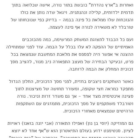
ואחרות ב"ארץ נהדרת" כובשת בתור נורה, אישה שכלואה בתוך
תדמית ילדותית, קלילה ונהנתנית. ויגאל שדה נותן את כולו
והנוכחות שלו ממלאת כל פינה בבמה - בדיוק כפי שנוכחותו של
טורבלד לא משאירה לנורה אף פינה לעצמה.
ועם כל הכבוד לתצוגת המשחק המרשימה, כמה מהכוכבים
האמיתיים של ההפקה לא עלו בכלל על הבמה. עוד לפני שמתחילה
ההצגה אי אפשר היה לפספס את מלאכת המחשבת שנמצאת בכל
פרט, ובעיקר הבחירה של מעצב התפאורה ניב מנור, להציב מסך
זכוכית המחלק את הבמה לרוחבה.
כאשר השחקנים ניצבים בחזית, לפני מסך הזכוכית, החלון הגדול
מתפקד כמראה חצי שקופה, ומעורר תחושה של מציצנות לתוך
סצינה אינטימית מצד אחד - אך גם משדר זרות וניכור. נורה
וטורבלד משתקפים על מסך הזכוכית, מתמזגים עם השתקפות
הרהיטים שנמצאים מאחורי הזכוכית.
גם המוזיקה (יוסי בן נון) ואפילו התאורה (אבי יונה בואנו) ראויות
לציון. סנטימנט ידוע בעולם התיאטרון הוא ש"אף אחד לא יוצא
מההצגה כשהוא מזמזם את התפאורה", וההפקה של "בית בובות"