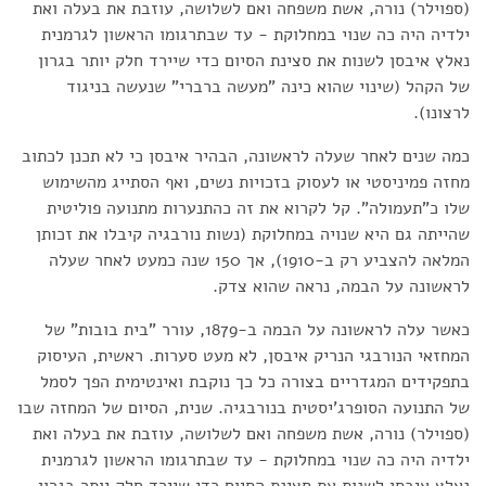
(ספוילר) נורה, אשת משפחה ואם לשלושה, עוזבת את בעלה ואת
ילדיה היה כה שנוי במחלוקת - עד שבתרגומו הראשון לגרמנית
נאלץ איבסן לשנות את סצינת הסיום כדי שיירד חלק יותר בגרון
של הקהל (שינוי שהוא כינה "מעשה ברברי" שנעשה בניגוד
לרצונו).
כמה שנים לאחר שעלה לראשונה, הבהיר איבסן כי לא תכנן לכתוב
מחזה פמיניסטי או לעסוק בזכויות נשים, ואף הסתייג מהשימוש
שלו כ"תעמולה". קל לקרוא את זה כהתנערות מתנועה פוליטית
שהייתה גם היא שנויה במחלוקת (נשות נורבגיה קיבלו את זכותן
המלאה להצביע רק ב-1910), אך 150 שנה כמעט לאחר שעלה
לראשונה על הבמה, נראה שהוא צדק.
כאשר עלה לראשונה על הבמה ב-1879, עורר "בית בובות" של
המחזאי הנורבגי הנריק איבסן, לא מעט סערות. ראשית, העיסוק
בתפקידים המגדריים בצורה כל כך נוקבת ואינטימית הפך לסמל
של התנועה הסופרג'יסטית בנורבגיה. שנית, הסיום של המחזה שבו
(ספוילר) נורה, אשת משפחה ואם לשלושה, עוזבת את בעלה ואת
ילדיה היה כה שנוי במחלוקת - עד שבתרגומו הראשון לגרמנית
נאלץ איבסן לשנות את סצינת הסיום כדי שיירד חלק יותר בגרון