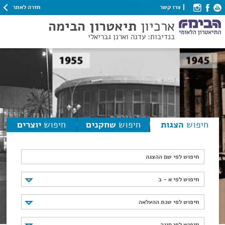
חזרה לאתר
צרו קשר
ארכיון
תיאטרון הבימה
בנדיבות: עדנה וארנן גבריאלי
חיפוש
הצגות
חיפוש
שחקנים
חיפוש
יוצרים
חיפוש לפי שם ההצגה
חיפוש לפי א - ב
חיפוש לפי א - ב
חיפוש לפי שנת ההעלאה
חיפוש לפי שנת ההעלאה
חיפוש לפי סוגה
חיפוש לפי סוגה