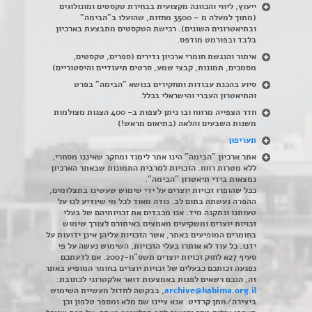
ייעוץ, ליווי והכוונה מקצועית בבחירת טקסטים ומונולוגים
(מתוך למעלה מ – 3500 מחזות, שהועלו ב"הבימה"
ובתיאטרונים השונים). רכישת הטקסטים מתבצעת בארכיון
בלבד ובפורמט מודפס.
איתור והנגשת חומרי ארכיון נדירים
(
ספרים, טקסטים,
מסמכים, תמונות, קבצי שמע, סרטים תיעודיים והיסטוריים)
סיוע בהכנת עבודות ותחקירים בנושא "הבימה" בפרט
והתיאטרון העברי והישראלי בכלל
.
חדר הצפייה מרווח ובו ניתן לצפות ב- 400 הצגות מצולמות
משנות השבעים והלאה (בתיאום מראש!)
תעריפון
אתר ארכיון "הבימה" הינו אתר לימוד ומחקר שאיננו מסחרי,
ללא מטרות רווח. הזכויות למרבית התמונות שבאתר הארכיון
נמצאות בידי תיאטרון "הבימה".
ככל שהופרו זכויות יוצרים על ידי שימוש שעשינו בתצלומים,
ההפרה נעשתה בתום לב. נודה מאוד לכל מי שיודיע לנו על
טעותנו ונתקנה מיד. אנו מכבדים את זכויותיהם של בעלי
זכויות יוצרים ומשקיעים מאמצים באיתורם לצורך שימוש
בחומרים המופיעים באתר, אשר הזכויות עליהן אינן ידועות על
ידנו. כל עוד לא אותרו בעלי הזכויות, השימוש נעשה על פי
סעיף 27א לחוק זכויות יוצרים תשס"ח-2007. אם לדעתכם
נפגעה זכותכם כבעלים של זכויות יוצרים בחומר המופיע באתר
זה, הנכם רשאים לפנות באמצעות דואר אלקטרוני לכתובת:
archive@habima.org.il
, בבקשה לחדול מעשיית השימוש
ביצירה/מתן קרדיט. אנא ציינו שם מלא ומספר טלפון וכן