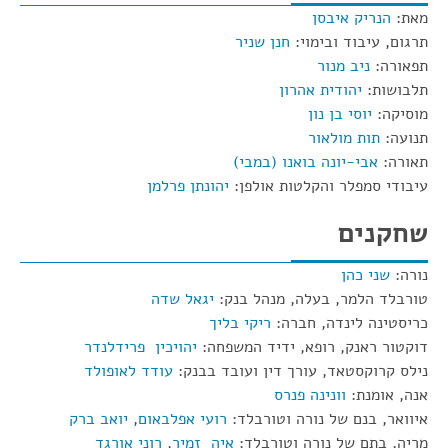
מאת:
הנריק איבסן
תרגום, עיבוד ובימוי:
חנן שניר
תפאורה:
ניב מנור
תלבושות:
יהודית אהרון
מוסיקה:
יוסי בן נון
תנועה:
תות מולאור
תאורה:
אבי-יונה בואנו (במבי)
עיבודי סמפלר והקלטות אולפן:
יהונתן פרלמן
שחקנים
נורה:
שני כהן
טורבלד הלמר, בעלה, מנהל בנק:
יגאל שדה
כריסטינה לינדה, חברה:
ריקי בליך
דוקטור ראנק, רופא, ידיד המשפחה:
יהויכין פרידלנדר
נילס קרוקסטאד, עורך דין ועובד בבנק:
עודד לאופולד
אנה, אומנת:
וונינה פנרס
איוואר, בנם של נורה וטורבלד:
רועי אפלבאום
,
יואב ברק
מריה, בתם של נורה וטורבלד:
איה זמיר
,
רוני אורגד