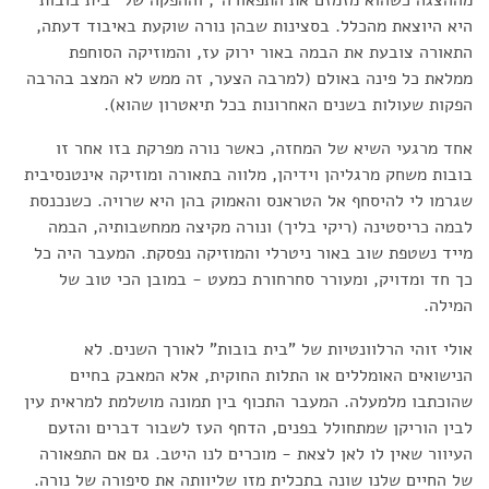
היא היוצאת מהכלל. בסצינות שבהן נורה שוקעת באיבוד דעתה,
התאורה צובעת את הבמה באור ירוק עז, והמוזיקה הסוחפת
ממלאת כל פינה באולם (למרבה הצער, זה ממש לא המצב בהרבה
הפקות שעולות בשנים האחרונות בכל תיאטרון שהוא).
אחד מרגעי השיא של המחזה, כאשר נורה מפרקת בזו אחר זו
בובות משחק מרגליהן וידיהן, מלווה בתאורה ומוזיקה אינטנסיבית
שגרמו לי להיסחף אל הטראנס והאמוק בהן היא שרויה. כשנכנסת
לבמה כריסטינה (ריקי בליך) ונורה מקיצה ממחשבותיה, הבמה
מייד נשטפת שוב באור ניטרלי והמוזיקה נפסקת. המעבר היה כל
כך חד ומדויק, ומעורר סחרחורת כמעט - במובן הכי טוב של
המילה.
אולי זוהי הרלוונטיות של "בית בובות" לאורך השנים. לא
הנישואים האומללים או התלות החוקית, אלא המאבק בחיים
שהוכתבו מלמעלה. המעבר התכוף בין תמונה מושלמת למראית עין
לבין הוריקן שמתחולל בפנים, הדחף העז לשבור דברים והזעם
העיוור שאין לו לאן לצאת - מוכרים לנו היטב. גם אם התפאורה
של החיים שלנו שונה בתכלית מזו שליוותה את סיפורה של נורה.