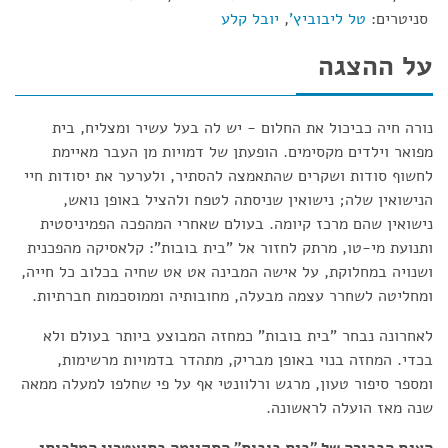
סניטרים:
טל ליבוביץ'
,
יובל קלע
על ההצגה
נורה חיה כביכול את החלום - יש לה בעל עשיר ומצליח, בית
מפואר וילדים מקסימים. הופעתן של דמויות מן העבר מאיימת
לחשוף סודות ושקרים שהתאמצה להסתיר, ולערער את יסודות חיי
הנישואין שלה; נישואין שניסתה לטפח ולהציל באופן נואש,
נישואין שהם מרכז קיומה. בעולם שאחרי המהפכה הפמיניסטית
ותנועת מי-טו, מרתק לחזור אל "בית בובות": קלאסיקה מהפכנית
ושנויה במחלוקת, על אישה המבינה אט אט שחיה בכלוב כל חייה,
ומחליטה לשחרר עצמה מבעלה, מחובותיה וממוסכמות חברתיות.
לאחרונה נבחר "בית בובות" כמחזה המבוצע ביותר בעולם ולא
בכדי. המחזה בנוי באופן מבריק, מתהדר בדמויות מרשימות,
ומספר סיפור טעון, מרגש ורלוונטי אף על פי שחלפו למעלה ממאה
שנה מאז הועלה לראשונה.