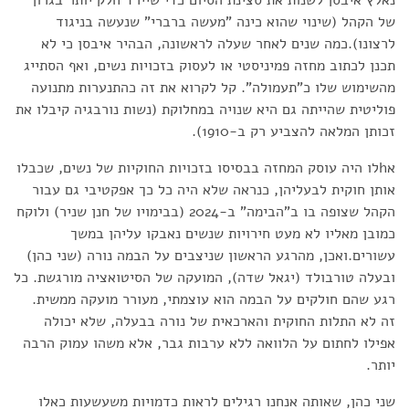
של הקהל (שינוי שהוא כינה "מעשה ברברי" שנעשה בניגוד
לרצונו).כמה שנים לאחר שעלה לראשונה, הבהיר איבסן כי לא
תכנן לכתוב מחזה פמיניסטי או לעסוק בזכויות נשים, ואף הסתייג
מהשימוש שלו כ"תעמולה". קל לקרוא את זה כהתנערות מתנועה
פוליטית שהייתה גם היא שנויה במחלוקת (נשות נורבגיה קיבלו את
זכותן המלאה להצביע רק ב-1910).
אhלו היה עוסק המחזה בבסיסו בזכויות החוקיות של נשים, שכבלו
אותן חוקית לבעליהן, כנראה שלא היה כל כך אפקטיבי גם עבור
הקהל שצופה בו ב"הבימה" ב-2024 (בבימויו של חנן שניר) ולוקח
כמובן מאליו לא מעט חירויות שנשים נאבקו עליהן במשך
עשורים.ואכן, מהרגע הראשון שניצבים על הבמה נורה (שני כהן)
ובעלה טורבולד (יגאל שדה), המועקה של הסיטואציה מורגשת. כל
רגע שהם חולקים על הבמה הוא עוצמתי, מעורר מועקה ממשית.
זה לא התלות החוקית והארכאית של נורה בבעלה, שלא יכולה
אפילו לחתום על הלוואה ללא ערבות גבר, אלא משהו עמוק הרבה
יותר.
שני כהן, שאותה אנחנו רגילים לראות כדמויות משעשעות כאלו