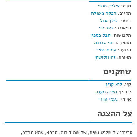
מאת:
איליין מרפי
תרגום:
רבקה משולח
בימוי:
לילך סגל
תפאורה:
זאב לוי
תלבושות:
יובל כספין
מוסיקה:
יוני גבורה
תנועה:
עמית זמיר
תאורה:
זיו וולושין
שחקנים
קיי:
ליא קניג
לוריין:
מאיה מעוז
איימי:
נעמי הררי
על ההצגה
סיפורן של שלוש נשים, שלושה דורות: סבתא, אמא ונכדה,