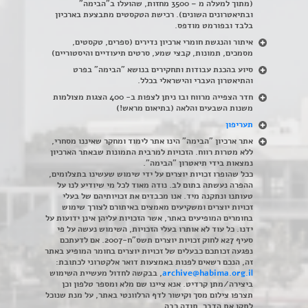
(מתוך למעלה מ – 3500 מחזות, שהועלו ב"הבימה"
ובתיאטרונים השונים). רכישת הטקסטים מתבצעת בארכיון
בלבד ובפורמט מודפס.
איתור והנגשת חומרי ארכיון נדירים
(
ספרים, טקסטים,
מסמכים, תמונות, קבצי שמע, סרטים תיעודיים והיסטוריים)
סיוע בהכנת עבודות ותחקירים בנושא "הבימה" בפרט
והתיאטרון העברי והישראלי בכלל
.
חדר הצפייה מרווח ובו ניתן לצפות ב- 400 הצגות מצולמות
משנות השבעים והלאה (בתיאום מראש!)
תעריפון
אתר ארכיון "הבימה" הינו אתר לימוד ומחקר שאיננו מסחרי,
ללא מטרות רווח. הזכויות למרבית התמונות שבאתר הארכיון
נמצאות בידי תיאטרון "הבימה".
ככל שהופרו זכויות יוצרים על ידי שימוש שעשינו בתצלומים,
ההפרה נעשתה בתום לב. נודה מאוד לכל מי שיודיע לנו על
טעותנו ונתקנה מיד. אנו מכבדים את זכויותיהם של בעלי
זכויות יוצרים ומשקיעים מאמצים באיתורם לצורך שימוש
בחומרים המופיעים באתר, אשר הזכויות עליהן אינן ידועות על
ידנו. כל עוד לא אותרו בעלי הזכויות, השימוש נעשה על פי
סעיף 27א לחוק זכויות יוצרים תשס"ח-2007. אם לדעתכם
נפגעה זכותכם כבעלים של זכויות יוצרים בחומר המופיע באתר
זה, הנכם רשאים לפנות באמצעות דואר אלקטרוני לכתובת:
archive@habima.org.il
, בבקשה לחדול מעשיית השימוש
ביצירה/מתן קרדיט. אנא ציינו שם מלא ומספר טלפון וכן
תצרפו צילום מסך וקישור לדף הרלוונטי באתר, על מנת שנוכל
לתקן את הדבר. תודה רבה.