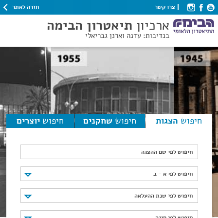
חזרה לאתר
צרו קשר
ארכיון
תיאטרון הבימה
בנדיבות: עדנה וארנן גבריאלי
חיפוש
הצגות
חיפוש
שחקנים
חיפוש
יוצרים
חיפוש לפי שם ההצגה
חיפוש לפי א - ב
חיפוש לפי א - ב
חיפוש לפי שנת ההעלאה
חיפוש לפי שנת ההעלאה
חיפוש לפי סוגה
חיפוש לפי סוגה