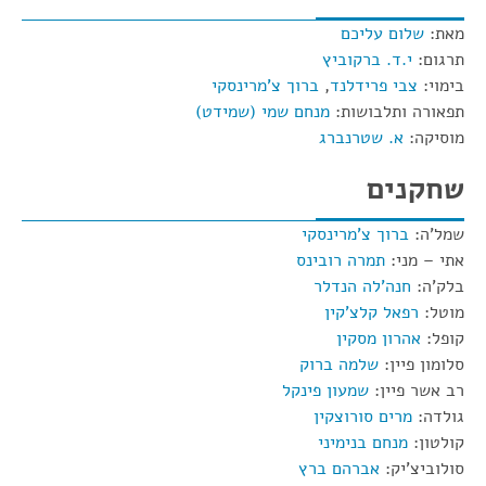
מאת:
שלום עליכם
תרגום:
י.ד. ברקוביץ
בימוי:
צבי פרידלנד
,
ברוך צ'מרינסקי
תפאורה ותלבושות:
מנחם שמי (שמידט)
מוסיקה:
א. שטרנברג
שחקנים
שמל'ה:
ברוך צ'מרינסקי
אתי – מני:
תמרה רובינס
בלק'ה:
חנה'לה הנדלר
מוטל:
רפאל קלצ'קין
קופל:
אהרון מסקין
סלומון פיין:
שלמה ברוק
רב אשר פיין:
שמעון פינקל
גולדה:
מרים סורוצקין
קולטון:
מנחם בנימיני
סולוביצ'יק:
אברהם ברץ