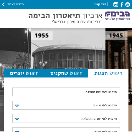
חזרה לאתר
צרו קשר
ארכיון
תיאטרון הבימה
בנדיבות: עדנה וארנן גבריאלי
חיפוש
הצגות
חיפוש
שחקנים
חיפוש
יוצרים
חיפוש לפי שם ההצגה
חיפוש לפי א - ב
חיפוש לפי א - ב
חיפוש לפי שנת ההעלאה
חיפוש לפי שנת ההעלאה
חיפוש לפי סוגה
חיפוש לפי סוגה