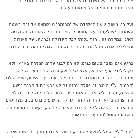
עולה 'הבימה' על השדרים שלנו הן בחוגי הציבור היהודי והן
בשדרות התרבותיות של אומות העולם.
ועל כן, משום שאין תפקידה של 'הבימה' מצטמצם אך ורק בשטח
האמנות, יש לעמוד על החומר שהיא בוחרת להצגותיה. והנה מה
ראינו במקרה זה : הווי גלותי לכל דקדוקיו ופרטיו, על האורות
והצלילים שבו. אבל הווי זה הן נכנס כבר לגנזי ההסטוריה שלנו.
כרגע אינו מובן בשום פנים, לא רק לבני עדות המזרח בארץ, ולא
רק לילידי ארץ ישראל, אלא אף לחלק גדול של יוצאי הגולה.
סוקולוב, בדבריו במסיבת 'חוג הבימה', עמד על הצחוק שנתנה לנו
'הבימה' ע"י הצגה זו. אולם צחוק זה לא נבע מתוך הבנת נושא
ההצגה, מקורו לא היה בהצגת הפרובלמה של חיי הגלות. זה לא
היה צחוק בריא. זה היה גיחוך גדול. לא טיפוסים מובנים מצחיקים
היו גיבורי ההצגה לפני הציבור העברי, אלא קריקטורות מצחיקות,
טיפוסים אומללים ועלובים כאחד.
"עמך" לא יסמל לעולם את המקור של היהדות ואין בו משום שיבה