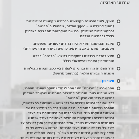
שירותי הארכיון:
ייעוץ, ליווי והכוונה מקצועית בבחירת טקסטים ומונולוגים
(מתוך למעלה מ – 3500 מחזות, שהועלו ב"הבימה"
ובתיאטרונים השונים). רכישת הטקסטים מתבצעת בארכיון
בלבד ובפורמט מודפס.
איתור והנגשת חומרי ארכיון נדירים
(
ספרים, טקסטים,
מסמכים, תמונות, קבצי שמע, סרטים תיעודיים והיסטוריים)
סיוע בהכנת עבודות ותחקירים בנושא "הבימה" בפרט
והתיאטרון העברי והישראלי בכלל
.
חדר הצפייה מרווח ובו ניתן לצפות ב- 400 הצגות מצולמות
משנות השבעים והלאה (בתיאום מראש!)
תעריפון
אתר ארכיון "הבימה" הינו אתר לימוד ומחקר שאיננו מסחרי,
ללא מטרות רווח. הזכויות למרבית התמונות שבאתר הארכיון
נמצאות בידי תיאטרון "הבימה".
ככל שהופרו זכויות יוצרים על ידי שימוש שעשינו בתצלומים,
ההפרה נעשתה בתום לב. נודה מאוד לכל מי שיודיע לנו על
טעותנו ונתקנה מיד. אנו מכבדים את זכויותיהם של בעלי
זכויות יוצרים ומשקיעים מאמצים באיתורם לצורך שימוש
בחומרים המופיעים באתר, אשר הזכויות עליהן אינן ידועות על
ידנו. כל עוד לא אותרו בעלי הזכויות, השימוש נעשה על פי
סעיף 27א לחוק זכויות יוצרים תשס"ח-2007. אם לדעתכם
נפגעה זכותכם כבעלים של זכויות יוצרים בחומר המופיע באתר