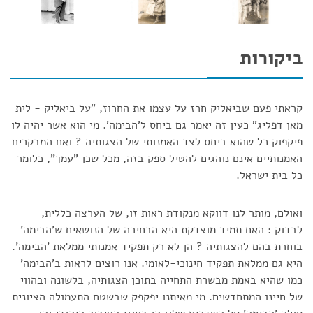
ביקורות
קראתי פעם שביאליק חרז על עצמו את החרוז, "על ביאליק - לית
מאן דפליג" כעין זה יאמר גם ביחס ל'הבימה'. מי הוא אשר יהיה לו
פיקפוק כל שהוא ביחס לצד האמנותי של הצגותיה ? ואם המבקרים
האמנותיים אינם נוהגים להטיל ספק בזה, מכל שכן "עמך", כלומר
כל בית ישראל.
ואולם, מותר לנו דווקא מנקודת ראות זו, של הערצה כללית,
לבדוק : האם תמיד מוצדקת היא הבחירה של הנושאים ש'הבימה'
בוחרת בהם להצגותיה ? הן לא רק תפקיד אמנותי ממלאת 'הבימה'.
היא גם ממלאת תפקיד חינוכי-לאומי. אנו רוצים לראות ב'הבימה'
כמו שהיא באמת מבשרת התחייה בתוכן הצגותיה, בלשונה ובהווי
של חיינו המתחדשים. מי מאיתנו יפקפק שבשטח התעמולה הציונית