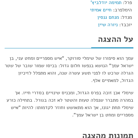
פרל:
תמימה יודלביץ'
הימלפרב:
חיים אמיתי
מנדל:
מנחם גנסין
יוכבד:
ניורה שיין
על ההצגה
עמך הוא סיפורו של שימלי סורוקר, "איש מספריים ומחט עני, בן
ישראל עמך" הנושא בנפשו חלום גדול: בכיסו שמור שובר של שטר
הגרלה שרכש לו לפני תשע עשרה שנה, והוא מתפלל לזיכיון
הגדול, למאתיים אלף.
שימלי אכן זוכה בפרס הגדול, ומכניס שינויים בסדרי חייו. אך
במהרה מתברר שנפלה טעות והשטר לא זכה בגורל. בתחילה כורע
שימלי תחת יגונו, אך הוא מתאושש וחוזר לקדמותו: להיות "איש
מספריים ומחט בן ישראל עמך".
תמונות מהצגה