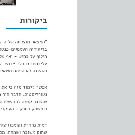
ביקורות
"המצאה מוצלחה של הרז'י
בריקודיה העממיים-פנטס
חילוף עז בתיש - ואף על 
עליכמית זו בלי פירוש רז
וההצגה לא הייתה משאיר
אפשר ללמוד מזה כי את ש
נטורליסטית. הדבר היה מ
שהצגה קטנה זו משאירה ע
וכמשחק התפקיד העיקרי.
דמות נהדרת וקומפוזיציה
שחוק משובה ושמחה, מתוך