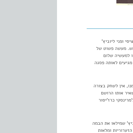
י ופני ליוביץ'
מש. מעשה פשוט של
שו למעשיה שלום
 מגיעים לאותה פסגה
נו, אין לשחק בצורה
איר אותו הרושם
רינסקי כרז'יסור
ביץ' שמילאו את הבמה
הזערוריות ומלאות