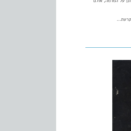
נן על המרמה, אולם
רעת...