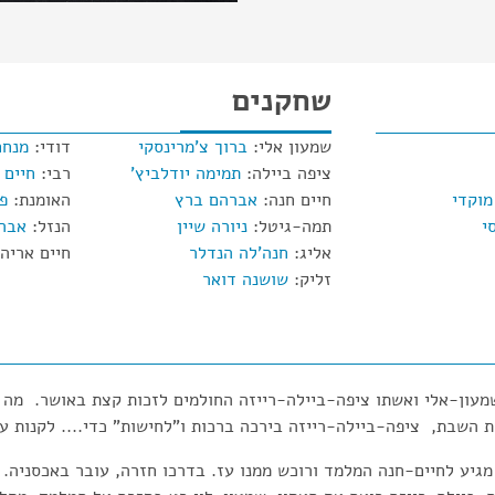
שחקנים
שמעון אלי:
ברוך צ'מרינסקי
דודי:
מנחם
ציפה ביילה:
תמימה יודלביץ'
רבי:
חיים 
וקדי
חיים חנה:
אברהם ברץ
האומנת:
פא
י
תמה-גיטל:
ניורה שיין
הנזל:
אבר
אליג:
חנה'לה הנדלר
חיים אריה
זליק:
שושנה דואר
מעון-אלי ואשתו ציפה-ביילה-רייזה החולמים לזכות קצת באושר. מה 
 השבת, ציפה-ביילה-רייזה בירכה ברכות ו"לחישות" כדי.... לקנות ע
מגיע לחיים-חנה המלמד ורוכש ממנו עז. בדרכו חזרה, עובר באכסניה. 