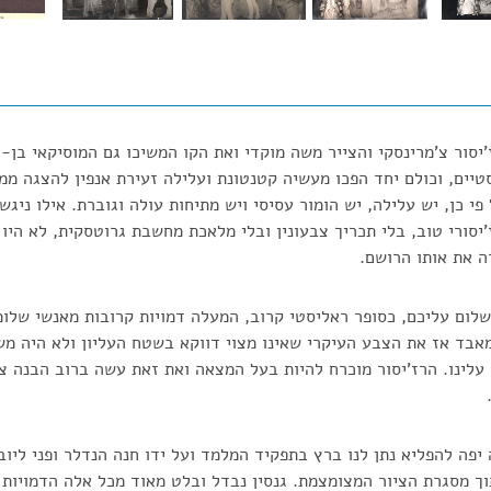
סור צ'מרינסקי והצייר משה מוקדי ואת הקו המשיכו גם המוסיקאי בן-ציס
טיים, וכולם יחד הפכו מעשיה קטנטונת ועלילה זעירת אנפין להצגה מ
פי כן, יש עלילה, יש הומור עסיסי ויש מתיחות עולה וגוברת. אילו ניג
'יסורי טוב, בלי תכריך צבעונין ובלי מלאכת מחשבת גרוטסקית, לא היו
ה את אותו הרושם.
לום עליכם, כסופר ראליסטי קרוב, המעלה דמויות קרובות מאנשי שלומ
אבד אז את הצבע העיקרי שאינו מצוי דווקא בשטח העליון ולא היה מש
לינו. הרז'יסור מוכרח להיות בעל המצאה ואת זאת עשה ברוב הבנה צ'מ
 יפה להפליא נתן לנו ברץ בתפקיד המלמד ועל ידו חנה הנדלר ופני ליו
 מסגרת הציור המצומצמת. גנסין נבדל ובלט מאוד מכל אלה הדמויות 