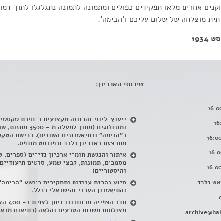
נים אחרים מלאו תפקידים כפולים ומתמונה לתמונה נתגלגלו לתוך דמויו
ותית מוצלחה של שלום עליכם ו'הבימה'.
1934
שירותי הארכיון:
ייעוץ, ליווי והכוונה מקצועית בבחירת טקסטי
ומונולוגים (מתוך למעלה מ – 500
ב"הבימה" ובתיאטרונים השונים). רכישת הטקס
מתבצעת בארכיון בלבד ובפורמט מודפס.
איתור והנגשת חומרי ארכיון נדירים
(
ספרים, ט
מסמכים, תמונות, קבצי שמע, סרטים תיעודיים
והיסטוריים)
אש בלבד
סיוע בהכנת עבודות ותחקירים בנושא "הבימה"
והתיאטרון העברי והישראלי בכלל
.
חדר הצפייה מרווח ובו
מצולמות משנות השבעים והלאה (בתיאום מראש
archive@hab