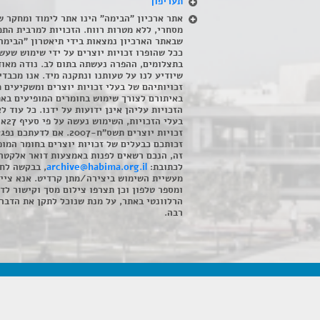
תעריפון
אתר ארכיון "הבימה" הינו אתר לימוד ומחקר ש
מסחרי, ללא מטרות רווח. הזכויות למרבית התמ
שבאתר הארכיון נמצאות בידי תיאטרון "הבימה
ככל שהופרו זכויות יוצרים על ידי שימוש שעשי
בתצלומים, ההפרה נעשתה בתום לב. נודה מאוד
שיודיע לנו על טעותנו ונתקנה מיד. אנו מכבדי
זכויותיהם של בעלי זכויות יוצרים ומשקיעים 
באיתורם לצורך שימוש בחומרים המופיעים בא
הזכויות עליהן אינן ידועות על ידנו. כל עוד ל
בעלי הזכויו
זכויות יוצרים תשס"ח-2007. אם לדעתכם 
זכותכם כבעלים של זכויות יוצרים בחומר המופ
זה, הנכם רשאים לפנות באמצעות דואר אלקטרו
לכתובת:
archive@habima.org.il
, בבקשה לח
מעשיית השימוש ביצירה/מתן קרדיט. אנא ציינ
ומספר טלפון וכן תצרפו צילום מסך וקישור לד
הרלוונטי באתר, על מנת שנוכל לתקן את הדבר.
רבה.