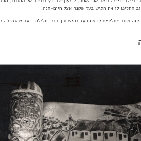
ביילה-רייזה רואה את האסון, שמעון-לוי רץ בחזרה אל המלמד, מתלו
ב החליפו לו את התיש בעז שקנה אצל חיים-חנה.
יתה ושוב מחליפים לו את העז בתיש וכך חוזר חלילה - עד שהמגילה נק