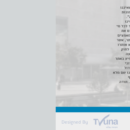
איננו
ונות
".
נו
 לכל מי
ם את
מאמצים
תר, אשר
א אותרו
ת, השימוש נעשה על פי סעיף 27א לחוק
נפגעה
יע באתר
ני
דול
ו שם מלא
ף
 תודה
Designed By