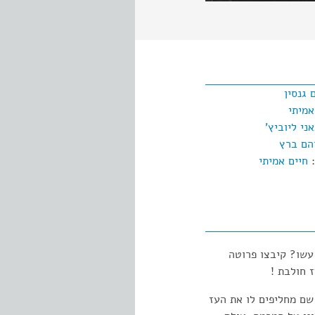
 גנסין
אמיתי
ני ליוביץ'
הם ברץ
:
חיים אמיתי
עשו? קיבצו פרוטה
ז חולבת !
שם מחליפים לו את העז