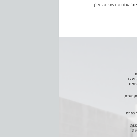
ת אחרות ושונות. אכן
ם
3 מחזות, שהועלו
טים
קסטים,
 בפרט
 ניתן לצפות ב- 400 הצגות
!)