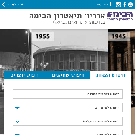
חזרה לאתר
צרו קשר
ארכיון
תיאטרון הבימה
בנדיבות: עדנה וארנן גבריאלי
חיפוש
הצגות
חיפוש
שחקנים
חיפוש
יוצרים
חיפוש לפי שם ההצגה
חיפוש לפי א - ב
חיפוש לפי א - ב
חיפוש לפי שנת ההעלאה
חיפוש לפי שנת ההעלאה
חיפוש לפי סוגה
חיפוש לפי סוגה