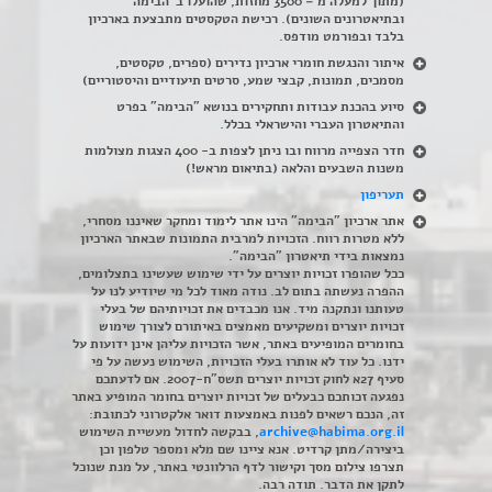
(מתוך למעלה מ – 3500 מחזות, שהועלו ב"הבימה"
ובתיאטרונים השונים). רכישת הטקסטים מתבצעת בארכיון
בלבד ובפורמט מודפס.
איתור והנגשת חומרי ארכיון נדירים
(
ספרים, טקסטים,
מסמכים, תמונות, קבצי שמע, סרטים תיעודיים והיסטוריים)
סיוע בהכנת עבודות ותחקירים בנושא "הבימה" בפרט
והתיאטרון העברי והישראלי בכלל
.
חדר הצפייה מרווח ובו ניתן לצפות ב- 400 הצגות מצולמות
משנות השבעים והלאה (בתיאום מראש!)
תעריפון
אתר ארכיון "הבימה" הינו אתר לימוד ומחקר שאיננו מסחרי,
ללא מטרות רווח. הזכויות למרבית התמונות שבאתר הארכיון
נמצאות בידי תיאטרון "הבימה".
ככל שהופרו זכויות יוצרים על ידי שימוש שעשינו בתצלומים,
ההפרה נעשתה בתום לב. נודה מאוד לכל מי שיודיע לנו על
טעותנו ונתקנה מיד. אנו מכבדים את זכויותיהם של בעלי
זכויות יוצרים ומשקיעים מאמצים באיתורם לצורך שימוש
בחומרים המופיעים באתר, אשר הזכויות עליהן אינן ידועות על
ידנו. כל עוד לא אותרו בעלי הזכויות, השימוש נעשה על פי
סעיף 27א לחוק זכויות יוצרים תשס"ח-2007. אם לדעתכם
נפגעה זכותכם כבעלים של זכויות יוצרים בחומר המופיע באתר
זה, הנכם רשאים לפנות באמצעות דואר אלקטרוני לכתובת:
archive@habima.org.il
, בבקשה לחדול מעשיית השימוש
ביצירה/מתן קרדיט. אנא ציינו שם מלא ומספר טלפון וכן
תצרפו צילום מסך וקישור לדף הרלוונטי באתר, על מנת שנוכל
לתקן את הדבר. תודה רבה.