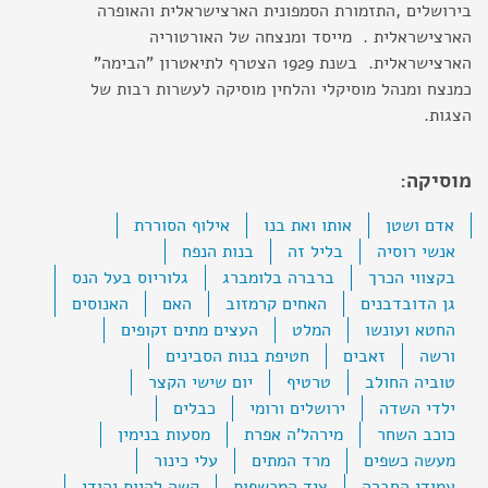
בירושלים ,התזמורת הסמפונית הארצישראלית והאופרה
הארצישראלית . מייסד ומנצחה של האורטוריה
הארצישראלית. בשנת 1929 הצטרף לתיאטרון "הבימה"
כמנצח ומנהל מוסיקלי והלחין מוסיקה לעשרות רבות של
הצגות.
מוסיקה:
אדם ושטן
אותו ואת בנו
אילוף הסוררת
אנשי רוסיה
בליל זה
בנות הנפח
בקצווי הכרך
ברברה בלומברג
גלוריוס בעל הנס
גן הדובדבנים
האחים קרמזוב
האם
האנוסים
החטא ועונשו
המלט
העצים מתים זקופים
ורשה
זאבים
חטיפת בנות הסבינים
טוביה החולב
טרטיף
יום שישי הקצר
ילדי השדה
ירושלים ורומי
כבלים
כוכב השחר
מירהל'ה אפרת
מסעות בנימין
מעשה כשפים
מרד המתים
עלי כינור
עמודי החברה
ציד המכשפות
קשה להיות יהודי