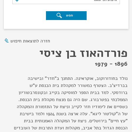
חפש
חזרה לתוצאות חיפוש
פורדהאוז בן ציסי
1896 - 1979
נולד בחודורוקוב, אוקראינה. התחנך ב"חדר" ובישיבה
בברדיצ'ב. הצטרף כמשורר למקהלת בית הכנסת ע"ש
ברודסקי. למד בבית הספר למוסיקה בקייב ובקונסרבטוריון
הממלכתי בפטרבורג. שם היה גם מנצח מקהלת בית הכנסת.
כשסיים את לימודיו חזר לקייב וניצח על התזמורת והמקהלה
של ה"קולטור ליגא". עלה ארצה בשנת 1924 ולמד בישיבת
"עץ חיים" בירושלים. ניצח על המקהלה האמנותית בבית
הכנסת הגדול בתל אביב, מקהלות ועדת התרבות של העובדים