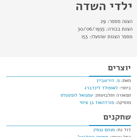
ילדי השדה
הצגה מספר:
29
הצגת בכורה:
30/06/1935
מספר הצגות שהועלו:
153
יוצרים
מאת:
פ. הירשביין
בימוי:
לאופולד לינדברג
תפאורה ותלבושות:
עמנואל לופטגלס
מוסיקה:
פורדהאוז בן ציסי
שחקנים
דוד נח:
מנחם גנסין
רחל אשתו:
תמימה יודלביץ'