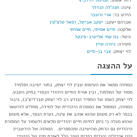
צינה:
חנה'לה הנדלר
הירש בר:
ארי ורשבר
אברהם יעקב:
יעקב אביטל
,
רפאל קלצ'קין
אלקנה:
חיים אמיתי
,
חיים אמיתי
גיטל:
בת עמי אלישיב-פינקל
סטירה:
ניורה שיין
לוי יצחק:
צבי בן-חיים
על ההצגה
המחזה מתאר את העימות שבין לוי יצחק, בחור ישיבה ותלמיד
מסור של התלמוד, ובין אורח החיים היהודי הכפרי בחיק הטבע.
לוי יצחק (שמו של החסיד הנודע רב לוי יצחק מברדיצ'ב), גיבור
המחזה, המסמל את המסורת היהודית של למידה, מחליט להישאר
בכפר לא רק משום שהוא אוהב את צינה, נערת הכפר, אלא משום
שהוא מגלה כי ניתן לחיות חיים יהודיים מלאים ולשמור על המסורת
היהודית גם הרחק מהישיבה ומהספרים. המחזה של הירשביין
הינו אידיליה יהודית כפרית ושיר הלל לאורח חייו של היהודי