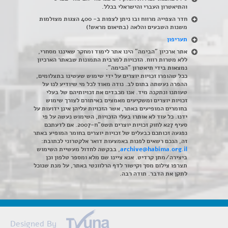
והתיאטרון העברי והישראלי בכלל
.
חדר הצפייה מרווח ובו ניתן לצפות ב- 400 הצגות מצולמות
משנות השבעים והלאה (בתיאום מראש!)
תעריפון
אתר ארכיון "הבימה" הינו אתר לימוד ומחקר שאיננו מסחרי,
ללא מטרות רווח. הזכויות למרבית התמונות שבאתר הארכיון
נמצאות בידי תיאטרון "הבימה".
ככל שהופרו זכויות יוצרים על ידי שימוש שעשינו בתצלומים,
ההפרה נעשתה בתום לב. נודה מאוד לכל מי שיודיע לנו על
טעותנו ונתקנה מיד. אנו מכבדים את זכויותיהם של בעלי
זכויות יוצרים ומשקיעים מאמצים באיתורם לצורך שימוש
בחומרים המופיעים באתר, אשר הזכויות עליהן אינן ידועות על
ידנו. כל עוד לא אותרו בעלי הזכויות, השימוש נעשה על פי
סעיף 27א לחוק זכויות יוצרים תשס"ח-2007. אם לדעתכם
נפגעה זכותכם כבעלים של זכויות יוצרים בחומר המופיע באתר
זה, הנכם רשאים לפנות באמצעות דואר אלקטרוני לכתובת:
archive@habima.org.il
, בבקשה לחדול מעשיית השימוש
ביצירה/מתן קרדיט. אנא ציינו שם מלא ומספר טלפון וכן
תצרפו צילום מסך וקישור לדף הרלוונטי באתר, על מנת שנוכל
לתקן את הדבר. תודה רבה.
Designed By