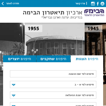
חזרה לאתר
צרו קשר
ארכיון
תיאטרון הבימה
בנדיבות: עדנה וארנן גבריאלי
חיפוש
הצגות
חיפוש
שחקנים
חיפוש
יוצרים
חיפוש לפי שם ההצגה
חיפוש לפי א - ב
חיפוש לפי א - ב
חיפוש לפי שנת ההעלאה
חיפוש לפי שנת ההעלאה
חיפוש לפי סוגה
חיפוש לפי סוגה