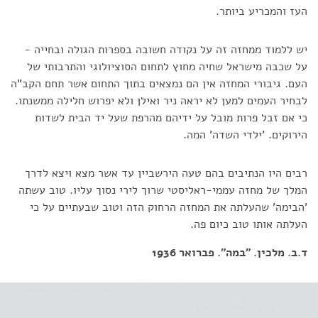
העז והמכריע ביותר.
יש ללמוד ממחזה זה על נקודה חשובה בספרות הגולה ובחייה -
על שכבה מישראל שחיה מחוץ לתחום הסוציולוגי והתרבותי של
העם. גיבורי המחזה אין הם נמצאים בתוך התחום אשר תחם הקב"ה
לבחיר העמים למען לא יראה ניר ואילן ולא יפרוש חלילה ממשנתו.
כי אם זבל פרות מובל על ידיהם מהרפת שעל יד הבית לשדות
הירוקים. 'ילדי השדה' המה.
רבים היו הנתיבים בהם טעה הירשביין עד אשר מצא ויצא לדרך
המלך של מחזה עממי-ראליסטי שרוך לירי נסוך עליו. טוב עשתה
'הבימה' שהעלתה את המחזה הרחוק הזה וטוב שבעתיים על כי
העלתה אותו טוב כיום פה.
ד.ב. מלכין. "במה". פברואר 1936