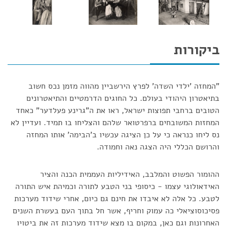
ביקורות
"המחזה 'ילדי השדה' לפרץ הירשביין מהווה מזמן נכס חשוב
בתיאטרון היהודי בעולם. כל החוגים הדרמטיים והתיאטרונים
הטובים ברחבי תפוצות ישראל, ראו את ה"גרינע פעלדער" כאחד
המחזות המשובחים ברפרטואר שלהם והצליחו בו תמיד. ועדיין לא
נס ליחו כנראה כי על כן הציגה עכשיו ב'הבימה' אותו המחזה
והרושם הכללי היה הצגה נאה וחמודה.
ההומור הפשוט והמלבב, האידיליות העממית הכנה והציר
האידאולוגי עצמו - כיסופי בני הטבע לתורה וכמיהת איש התורה
לטבע. כל אלה לא איבדו את חינם גם כיום, אחרי שידוד מערכות
פסיכוסוציאלי כה עמוק וחריף, אשר חל בתוך העם בעשרת השנים
האחרונות וגם כאן, במקום בו מצא שידוד מערכות זה את ביטויו