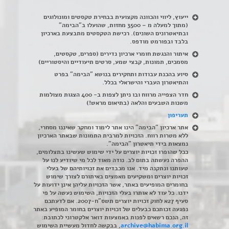
ייעוץ, ליווי והכוונה מקצועית בבחירת טקסטים ומונולוגים
(מתוך למעלה מ – 3500 מחזות, שהועלו ב"הבימה"
ובתיאטרונים השונים). רכישת הטקסטים מתבצעת בארכיון
בלבד ובפורמט מודפס.
איתור והנגשת חומרי ארכיון נדירים
(
ספרים, טקסטים,
מסמכים, תמונות, קבצי שמע, סרטים תיעודיים והיסטוריים)
סיוע בהכנת עבודות ותחקירים בנושא "הבימה" בפרט
והתיאטרון העברי והישראלי בכלל
.
חדר הצפייה מרווח ובו ניתן לצפות ב- 400 הצגות מצולמות
משנות השבעים והלאה (בתיאום מראש!)
תעריפון
אתר ארכיון "הבימה" הינו אתר לימוד ומחקר שאיננו מסחרי,
ללא מטרות רווח. הזכויות למרבית התמונות שבאתר הארכיון
נמצאות בידי תיאטרון "הבימה".
ככל שהופרו זכויות יוצרים על ידי שימוש שעשינו בתצלומים,
ההפרה נעשתה בתום לב. נודה מאוד לכל מי שיודיע לנו על
טעותנו ונתקנה מיד. אנו מכבדים את זכויותיהם של בעלי
זכויות יוצרים ומשקיעים מאמצים באיתורם לצורך שימוש
בחומרים המופיעים באתר, אשר הזכויות עליהן אינן ידועות על
ידנו. כל עוד לא אותרו בעלי הזכויות, השימוש נעשה על פי
סעיף 27א לחוק זכויות יוצרים תשס"ח-2007. אם לדעתכם
נפגעה זכותכם כבעלים של זכויות יוצרים בחומר המופיע באתר
זה, הנכם רשאים לפנות באמצעות דואר אלקטרוני לכתובת:
archive@habima.org.il
, בבקשה לחדול מעשיית השימוש