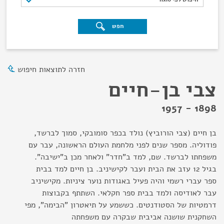
חפש
חזרה לתוצאות חיפוש
צבי בן-חיים
1898 - 1957
בן חיים (צבי הורוביץ) נולד בכפר סומובקי, סמוך לברשד,
פודוליה. מספר שנים לפני מלחמת העולם הראשונה, עבר עם
משפחתו לברשד. שם, למד ב"חדר" ולאחר מכן ב"ישיבה".
בגיל 12 עזב את הבית ועבר לקישיניב. בן חיים למד בבית
ספר עברי רשמי והיה פעיל באגודות נוער ציניות. מקישיניב
עבר לאודיסה ולמד בבית ספר חקלאי. השתתף בקבוצות
דרמטיות של הסטודנטים. כששמע על תיאטרון "הבימה", מפי
השחקנית שושנה אביבית שבקרה עם משפחתה