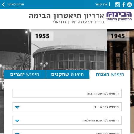
חזרה לאתר
צרו קשר
ארכיון
תיאטרון הבימה
בנדיבות: עדנה וארנן גבריאלי
חיפוש
הצגות
חיפוש
שחקנים
חיפוש
יוצרים
חיפוש לפי שם ההצגה
חיפוש לפי א - ב
חיפוש לפי א - ב
חיפוש לפי שנת ההעלאה
חיפוש לפי שנת ההעלאה
חיפוש לפי סוגה
חיפוש לפי סוגה