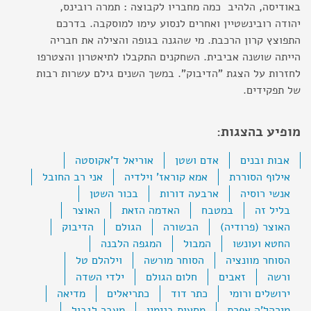
באודיסה, הלהיב כמה מחבריו לקבוצה : תמרה רובינס,
יהודה רובינשטיין ואחרים לנסוע עימו למוסקבה. בדרכם
התפוצץ קרון הרכבת. מי שהגנה בגופה והצילה את חבריה
הייתה שושנה אביבית. השחקנים התקבלו לתיאטרון והצטרפו
לחזרות על הצגת "הדיבוק". במשך השנים גילם עשרות רבות
של תפקידים.
מופיע בהצגות:
אבות ובנים
אדם ושטן
אוריאל ד'אקוסטה
אילוף הסוררת
אמא קוראז' וילדיה
אני רב החובל
אנשי רוסיה
ארבעה דורות
בכור השטן
בליל זה
במטבח
האדמה הזאת
האוצר
האוצר (פרודיה)
הבשורה
הגולם
הדיבוק
החטא ועונשו
המבול
המגפה הלבנה
הסוחר מוונציה
הסוחר מורשה
וילהלם טל
ורשה
זאבים
חלום הגולם
ילדי השדה
ירושלים ורומי
כתר דוד
כתריאלים
מדיאה
מירהל'ה אפרת
מסעות בנימין
מעבר לגבול