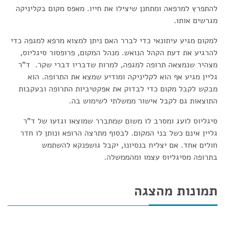
להתפרץ למרפאה ומתחנן שיצילו את חייו. מאפס מקום בקליניקה
מגרשים אותו.
למקום מגיע עיתונאי כדי לברר האם ניתן למצוא מרפא למגפה כדי
להרגיע את דעת הקהל הנואש. מנהל המקום, פרופסור סיגליוס,
מצהיר שנמצאה תרופה למגפה, למרות שדבריו דברי שקר. ד"ר
גליין מגיע אף הוא לקליניקה ומודיע שמצא את התרופה. הוא
מבקש לקבל מקום כדי לבדוק את אפקטיביות התרופה ובעקבות
התוצאות גם לקבל אישור ממשלתי לשימוש בה.
סיגליוס לועג ומסרב לו משום שמתברר שמוצאו וגזעו של ד"ר
גליין אינם כשל בני המקום. לבסוף מתרצה הרופא ונותן לו חדר
חולים אחד. אם יצליח בנסיונו, יקבל גושפנקא להשתמש
בתרופה מסיגליוס עצמו ומהממשלה.
תמונות מהצגה