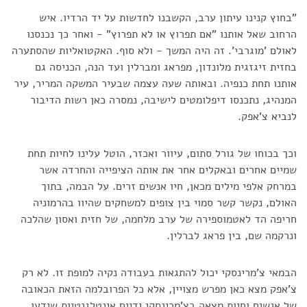
"בחוץ קנינו עיתון ערב, הקשבנו לחדשות על יד הרדיו. איש
הרחוב שאל אותנו "אם תפרוץ או לא תפרוץ" - ואחר כך נכנסנו
לאולם 'מוגרבי'. זה היה המשך - ולא סוף. האקטואליות שהסתערה
בחזית זיגזגית מלונדון, מפראג ומברלין ועד הנה, הכניסה גם
אותנו תחת כנפיה. ובאותה שעה עצמה שבעיר המשקה המריר, עיר
המנהיג, נתכנסו דיפלומטים לישיבה, נמסרה כאן רשות הדיבור
לנביא צ'אפק.
וכך בכוחו של גורל סתום, עיוור ואכזר, הוטל עלינו לחיות תחת
שמיים אחרים ובאקלים אחר את אותה הציפייה והחרדה אשר
במרחק אלפי מילים מכאן, חיו אנשים זרים. על הבמה, בתוך
האולם, נקשר קשר סמוי בין צופים למשחקים שהיוו בהרמוניה
חריפה הד לאטמוספירה של ערב מלחמה, של חזית ואסון שהלכה
ונרקמה שם, בין פראג לברלין.
הבמאי צ'מרינסקי יכול להתגאות בעבודה נקיה למופת זו. לא רק
צ'אפק מצא כאן מפרש מצויין, אלא כל הפרובלמה הזאת הכאובה
של אנשים וחיות מצאה בצ'מרינסקי ידיים אינטלגנטיות שידעו