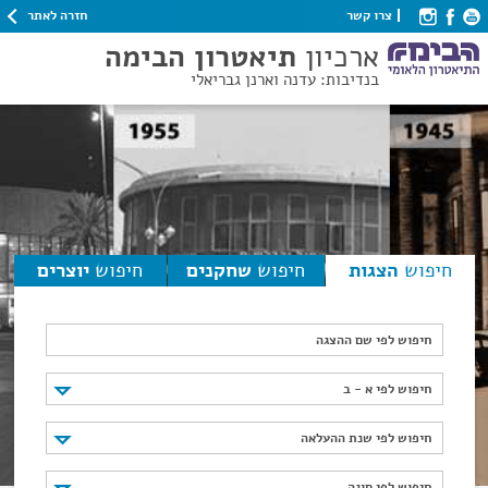
חזרה לאתר
צרו קשר
ארכיון
תיאטרון הבימה
בנדיבות: עדנה וארנן גבריאלי
חיפוש
הצגות
חיפוש
שחקנים
חיפוש
יוצרים
חיפוש לפי שם ההצגה
חיפוש לפי א - ב
חיפוש לפי א - ב
חיפוש לפי שנת ההעלאה
חיפוש לפי שנת ההעלאה
חיפוש לפי סוגה
חיפוש לפי סוגה