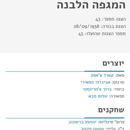
המגפה הלבנה
הצגה מספר:
43
הצגת בכורה:
28/09/1938
מספר הצגות שהועלו:
45
יוצרים
מאת:
קארל צ'אפק
תרגום:
אביגדור המאירי
בימוי:
ברוך צ'מרינסקי
תפאורה:
שלום סבא
שחקנים
פרופ' סיגליוס:
יהושע ברטונוב
ד"ר גליין:
שמעון פינקל