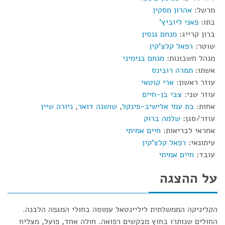
מרשל:
אהרון מסקין
בתו:
פאני ליוביץ'
ברון קרייג:
מנחם גנסין
שוטר:
רפאל קלצ'קין
מנהל חשבונות:
מנחם בנימיני
אשתו:
תמרה רובינס
עוזר ראשון:
ארי קוטאי
עוזר שני:
צבי בן-חיים
אחות:
בת עמי אלישיב-פינקל
,
שושנה דואר
,
ניורה שיין
עוזר/סגן:
שלמה ברוק
אחראי לבריאות:
חיים אמיתי
עיתונאי:
רפאל קלצ'קין
עובד:
חיים אמיתי
על ההצגה
הקליניקה הממשלתית ליליינטאל עמוסה בחולי המגפה הלבנה.
החולים שנותרו בחוץ מבקשים רפואה. חולה אחד, פועל, מצליח