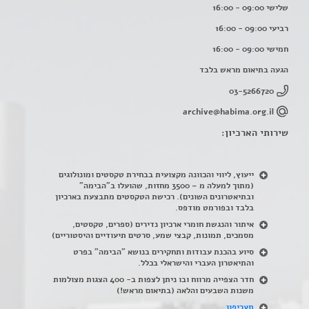
שלישי 09:00 - 16:00
רביעי 09:00 - 16:00
חמישי 09:00 - 16:00
הגעה בתיאום מראש בלבד
03-5266720
archive@habima.org.il
שירותי הארכיון:
ייעוץ, ליווי והכוונה מקצועית בבחירת טקסטים ומונולוגים
(מתוך למעלה מ – 3500 מחזות, שהועלו ב"הבימה"
ובתיאטרונים השונים). רכישת הטקסטים מתבצעת בארכיון
בלבד ובפורמט מודפס.
איתור והנגשת חומרי ארכיון נדירים
(
ספרים, טקסטים,
מסמכים, תמונות, קבצי שמע, סרטים תיעודיים והיסטוריים)
סיוע בהכנת עבודות ותחקירים בנושא "הבימה" בפרט
והתיאטרון העברי והישראלי בכלל
.
חדר הצפייה מרווח ובו ניתן לצפות ב- 400 הצגות מצולמות
משנות השבעים והלאה (בתיאום מראש!)
תעריפון